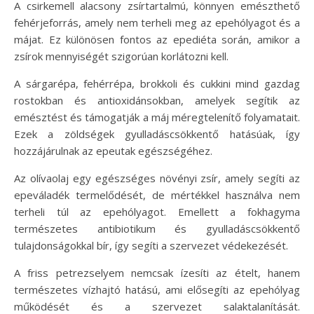
A csirkemell alacsony zsírtartalmú, könnyen emészthető
fehérjeforrás, amely nem terheli meg az epehólyagot és a
májat. Ez különösen fontos az epediéta során, amikor a
zsírok mennyiségét szigorúan korlátozni kell.
A sárgarépa, fehérrépa, brokkoli és cukkini mind gazdag
rostokban és antioxidánsokban, amelyek segítik az
emésztést és támogatják a máj méregtelenítő folyamatait.
Ezek a zöldségek gyulladáscsökkentő hatásúak, így
hozzájárulnak az epeutak egészségéhez.
Az olívaolaj egy egészséges növényi zsír, amely segíti az
epeváladék termelődését, de mértékkel használva nem
terheli túl az epehólyagot. Emellett a fokhagyma
természetes antibiotikum és gyulladáscsökkentő
tulajdonságokkal bír, így segíti a szervezet védekezését.
A friss petrezselyem nemcsak ízesíti az ételt, hanem
természetes vízhajtó hatású, ami elősegíti az epehólyag
működését és a szervezet salaktalanítását.