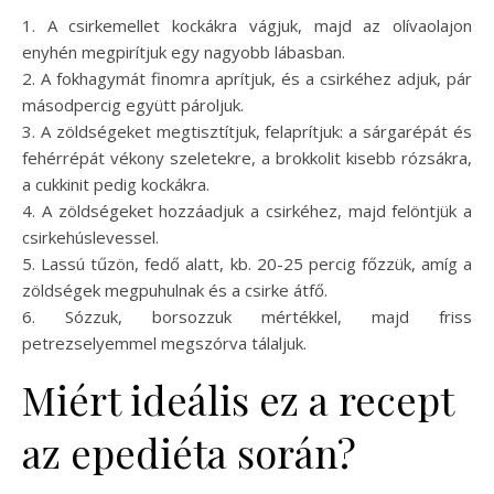
1. A csirkemellet kockákra vágjuk, majd az olívaolajon
enyhén megpirítjuk egy nagyobb lábasban.
2. A fokhagymát finomra aprítjuk, és a csirkéhez adjuk, pár
másodpercig együtt pároljuk.
3. A zöldségeket megtisztítjuk, felaprítjuk: a sárgarépát és
fehérrépát vékony szeletekre, a brokkolit kisebb rózsákra,
a cukkinit pedig kockákra.
4. A zöldségeket hozzáadjuk a csirkéhez, majd felöntjük a
csirkehúslevessel.
5. Lassú tűzön, fedő alatt, kb. 20-25 percig főzzük, amíg a
zöldségek megpuhulnak és a csirke átfő.
6. Sózzuk, borsozzuk mértékkel, majd friss
petrezselyemmel megszórva tálaljuk.
Miért ideális ez a recept
az epediéta során?