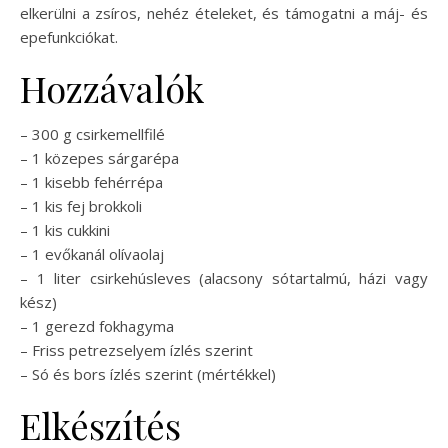
elkerülni a zsíros, nehéz ételeket, és támogatni a máj- és
epefunkciókat.
Hozzávalók
– 300 g csirkemellfilé
– 1 közepes sárgarépa
– 1 kisebb fehérrépa
– 1 kis fej brokkoli
– 1 kis cukkini
– 1 evőkanál olívaolaj
– 1 liter csirkehúsleves (alacsony sótartalmú, házi vagy
kész)
– 1 gerezd fokhagyma
– Friss petrezselyem ízlés szerint
– Só és bors ízlés szerint (mértékkel)
Elkészítés