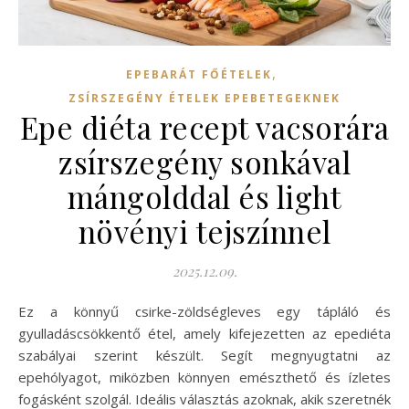
,
EPEBARÁT FŐÉTELEK
ZSÍRSZEGÉNY ÉTELEK EPEBETEGEKNEK
Epe diéta recept vacsorára
zsírszegény sonkával
mángolddal és light
növényi tejszínnel
2025.12.09.
Ez a könnyű csirke-zöldségleves egy tápláló és
gyulladáscsökkentő étel, amely kifejezetten az epediéta
szabályai szerint készült. Segít megnyugtatni az
epehólyagot, miközben könnyen emészthető és ízletes
fogásként szolgál. Ideális választás azoknak, akik szeretnék