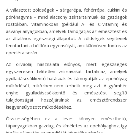
A választott zöldségek – sárgarépa, fehérrépa, cukkini és
póréhagyma – mind alacsony zsírtartalmúak és gazdagok
rostokban, vitaminokban (például A- és C-vitamin) és
ásványi anyagokban, amelyek támogatják az emésztést és
az általános egészségi állapotot. A zöldségek segítenek
fenntartani a bélflóra egyensúlyát, ami különösen fontos az
epediéta során.
Az olívaolaj használata előnyös, mert egészséges
egyszeresen telítetlen zsírsavakat tartalmaz, amelyek
gyulladáscsökkentő hatásúak és támogatják az epehólyag
működését, miközben nem terhelik meg azt. A gyömbér
enyhe gyulladáscsökkentő és emésztést segítő
tulajdonságai hozzájárulnak az emésztőrendszer
kiegyensúlyozott működéséhez.
Összességében ez a leves könnyen emészthető,
tápanyagokban gazdag, és kíméletes az epehólyaghoz, így
ideális választás az epediétát követők számára.