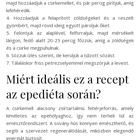
majd hozzáadjuk a csirkemellet, és pár percig pirítjuk, amíg
kifehéredik.
4. Hozzáadjuk a felaprított zöldségeket és a reszelt
gyömbért, majd rövid ideig együtt pároljuk őket.
5. Felöntjük az alaplével, felforraljuk, majd mérsékelt
lángon, fedő alatt 20-25 percig főzzük, amíg a zöldségek
és a csirke megpuhulnak.
6. Sózzuk ízlés szerint, de kerüljük a túlzott sózást.
7. Tálaláskor friss petrezselyemmel megszórjuk a levest.
Miért ideális ez a recept
az epediéta során?
A csirkemell alacsony zsírtartalmú fehérjeforrás, amely
kíméletes az epehólyaghoz, így nem terheli túl az
emésztőrendszert. A sovány hús könnyen emészthető, és
segíti a szervezet regenerálódását, miközben elegendő
energiát biztosít.