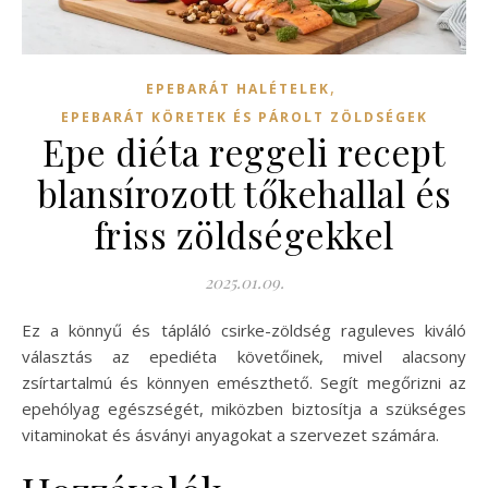
,
EPEBARÁT HALÉTELEK
EPEBARÁT KÖRETEK ÉS PÁROLT ZÖLDSÉGEK
Epe diéta reggeli recept
blansírozott tőkehallal és
friss zöldségekkel
2025.01.09.
Ez a könnyű és tápláló csirke-zöldség raguleves kiváló
választás az epediéta követőinek, mivel alacsony
zsírtartalmú és könnyen emészthető. Segít megőrizni az
epehólyag egészségét, miközben biztosítja a szükséges
vitaminokat és ásványi anyagokat a szervezet számára.