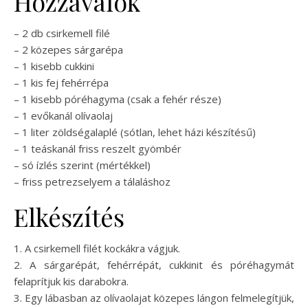
Hozzávalók
– 2 db csirkemell filé
– 2 közepes sárgarépa
– 1 kisebb cukkini
– 1 kis fej fehérrépa
– 1 kisebb póréhagyma (csak a fehér része)
– 1 evőkanál olívaolaj
– 1 liter zöldségalaplé (sótlan, lehet házi készítésű)
– 1 teáskanál friss reszelt gyömbér
– só ízlés szerint (mértékkel)
– friss petrezselyem a tálaláshoz
Elkészítés
1. A csirkemell filét kockákra vágjuk.
2. A sárgarépát, fehérrépát, cukkinit és póréhagymát
felaprítjuk kis darabokra.
3. Egy lábasban az olívaolajat közepes lángon felmelegítjük,