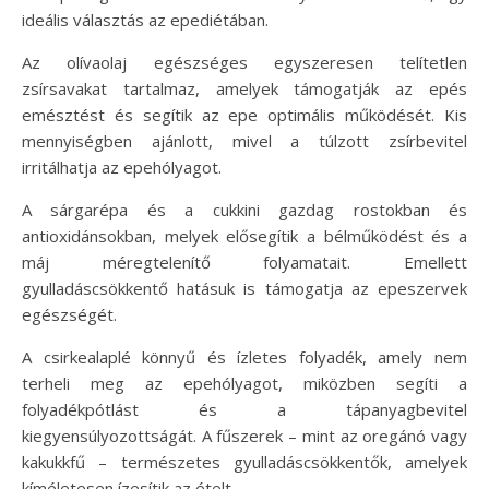
ideális választás az epediétában.
Az olívaolaj egészséges egyszeresen telítetlen
zsírsavakat tartalmaz, amelyek támogatják az epés
emésztést és segítik az epe optimális működését. Kis
mennyiségben ajánlott, mivel a túlzott zsírbevitel
irritálhatja az epehólyagot.
A sárgarépa és a cukkini gazdag rostokban és
antioxidánsokban, melyek elősegítik a bélműködést és a
máj méregtelenítő folyamatait. Emellett
gyulladáscsökkentő hatásuk is támogatja az epeszervek
egészségét.
A csirkealaplé könnyű és ízletes folyadék, amely nem
terheli meg az epehólyagot, miközben segíti a
folyadékpótlást és a tápanyagbevitel
kiegyensúlyozottságát. A fűszerek – mint az oregánó vagy
kakukkfű – természetes gyulladáscsökkentők, amelyek
kíméletesen ízesítik az ételt.