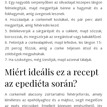
3. Egy nagyobb serpenyőben az olívaolajat közepes lángon
felmelegítjük, majd megpirítjuk benne a hagymát és a
fokhagymát, amíg üvegesek lesznek.
4. Hozzáadjuk a csirkemell kockákat, és pár perc alatt
megpirítjuk, amíg fehéredni kezd.
5. Belekeverjük a sárgarépát és a cukkinit, majd sózzuk,
borsozzuk, és megszórjuk az oregánóval vagy kakukkfűvel.
6. Felöntjük a csirkealaplével, majd lefedve, kis lángon 15-
20 percig főzzük, amíg a csirke teljesen átsül és a
zöldségek megpuhulnak.
7. Ha szükséges, még ízesítjük, majd azonnal tálaljuk.
Miért ideális ez a recept
az epediéta során?
A csirkemell alacsony zsírtartalmú fehérjeforrás, amely
kíméletes az epehólyaghoz és a májhoz, segít megelőzni
az epés görcsöket. Emellett könnyen emészthető, így