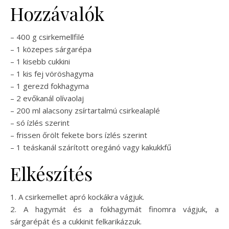
Hozzávalók
– 400 g csirkemellfilé
– 1 közepes sárgarépa
– 1 kisebb cukkini
– 1 kis fej vöröshagyma
– 1 gerezd fokhagyma
– 2 evőkanál olívaolaj
– 200 ml alacsony zsírtartalmú csirkealaplé
– só ízlés szerint
– frissen őrölt fekete bors ízlés szerint
– 1 teáskanál szárított oregánó vagy kakukkfű
Elkészítés
1. A csirkemellet apró kockákra vágjuk.
2. A hagymát és a fokhagymát finomra vágjuk, a
sárgarépát és a cukkinit felkarikázzuk.