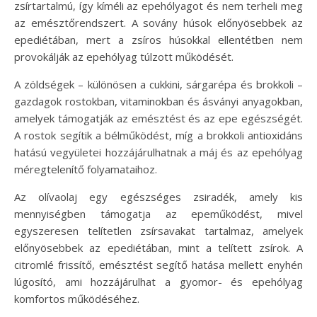
zsírtartalmú, így kíméli az epehólyagot és nem terheli meg
az emésztőrendszert. A sovány húsok előnyösebbek az
epediétában, mert a zsíros húsokkal ellentétben nem
provokálják az epehólyag túlzott működését.
A zöldségek – különösen a cukkini, sárgarépa és brokkoli –
gazdagok rostokban, vitaminokban és ásványi anyagokban,
amelyek támogatják az emésztést és az epe egészségét.
A rostok segítik a bélműködést, míg a brokkoli antioxidáns
hatású vegyületei hozzájárulhatnak a máj és az epehólyag
méregtelenítő folyamataihoz.
Az olívaolaj egy egészséges zsiradék, amely kis
mennyiségben támogatja az epeműködést, mivel
egyszeresen telítetlen zsírsavakat tartalmaz, amelyek
előnyösebbek az epediétában, mint a telített zsírok. A
citromlé frissítő, emésztést segítő hatása mellett enyhén
lúgosító, ami hozzájárulhat a gyomor- és epehólyag
komfortos működéséhez.