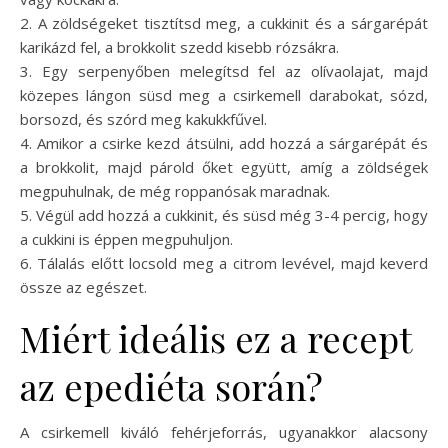
2. A zöldségeket tisztítsd meg, a cukkinit és a sárgarépát
karikázd fel, a brokkolit szedd kisebb rózsákra.
3. Egy serpenyőben melegítsd fel az olívaolajat, majd
közepes lángon süsd meg a csirkemell darabokat, sózd,
borsozd, és szórd meg kakukkfűvel.
4. Amikor a csirke kezd átsülni, add hozzá a sárgarépát és
a brokkolit, majd párold őket együtt, amíg a zöldségek
megpuhulnak, de még roppanósak maradnak.
5. Végül add hozzá a cukkinit, és süsd még 3-4 percig, hogy
a cukkini is éppen megpuhuljon.
6. Tálalás előtt locsold meg a citrom levével, majd keverd
össze az egészet.
Miért ideális ez a recept
az epediéta során?
A csirkemell kiváló fehérjeforrás, ugyanakkor alacsony