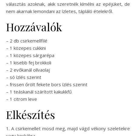
választás azoknak, akik szeretnék kímélni az epéjüket, de
nem akarnak lemondani az ízletes, tápláló ételekről.
Hozzávalók
– 2 db csirkemellfilé
– 1 közepes cukkini
– 1 közepes sárgarépa
– 1 kisebb fej brokkoli
– 2 evőkanál olívaolaj
– só ízlés szerint
– frissen őrölt fekete bors ízlés szerint
– 1 teáskanál szárított kakukkfű
– 1 citrom leve
Elkészítés
1. A csirkemellet mosd meg, majd vágd vékony szeletekre
vagy kockákra.