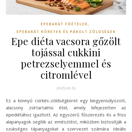
,
EPEBARÁT FŐÉTELEK
EPEBARÁT KÖRETEK ÉS PÁROLT ZÖLDSÉGEK
Epe diéta vacsora gőzölt
tojással cukkini
petrezselyemmel és
citromlével
2025.10.15.
Ez a könnyű csirkés-zöldségköret egy kiegyensúlyozott,
alacsony zsírtartalmú étel, amely kifejezetten az
epediétához igazított. Az egyszerű fűszerezés és a friss
alapanyagok segítik az emésztést, miközben biztosítják a
szükséges tápanyagokat a szervezet számára. Ideális