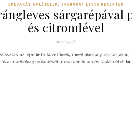
,
EPEBARÁT HALÉTELEK
EPEBARÁT LEVES RECEPTEK
trángleves sárgarépával
és citromlével
2025.05.26.
 választás az epediéta követőinek, mivel alacsony zsírtartalm
k az epehólyag működését, miközben finom és tápláló ételt kíná