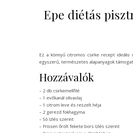
Epe diétás pisz
Ez a könnyű citromos csirke recept ideális
egyszerű, természetes alapanyagok támogatjá
Hozzávalók
– 2 db csirkemellfilé
– 1 evőkanál olívaolaj
– 1 citrom leve és reszelt héja
– 2 gerezd fokhagyma
– Só ízlés szerint
– Frissen őrölt fekete bors ízlés szerint