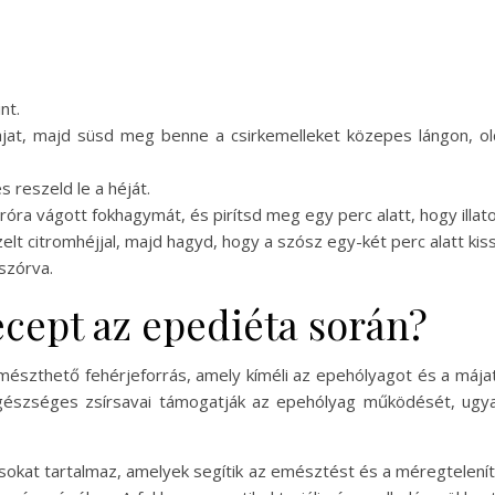
nt.
ajat, majd süsd meg benne a csirkemelleket közepes lángon, ol
és reszeld le a héját.
róra vágott fokhagymát, és pirítsd meg egy perc alatt, hogy illat
elt citromhéjjal, majd hagyd, hogy a szósz egy-két perc alatt ki
szórva.
recept az epediéta során?
mészthető fehérjeforrás, amely kíméli az epehólyagot és a májat
gészséges zsírsavai támogatják az epehólyag működését, ugyan
sokat tartalmaz, amelyek segítik az emésztést és a méregteleníté