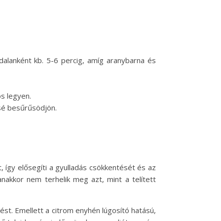
dalanként kb. 5-6 percig, amíg aranybarna és
os legyen.
ssé besűrűsödjön.
, így elősegíti a gyulladás csökkentését és az
akkor nem terhelik meg azt, mint a telített
st. Emellett a citrom enyhén lúgosító hatású,