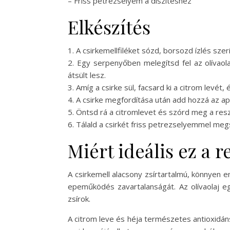
– Friss petrezselyem a díszítéshez
Elkészítés
1. A csirkemellfiléket sózd, borsozd ízlés szeri
2. Egy serpenyőben melegítsd fel az olívaol
átsült lesz.
3. Amíg a csirke sül, facsard ki a citrom levét, 
4. A csirke megfordítása után add hozzá az ap
5. Öntsd rá a citromlevet és szórd meg a resz
6. Tálald a csirkét friss petrezselyemmel meg
Miért ideális ez a 
A csirkemell alacsony zsírtartalmú, könnyen e
epeműködés zavartalanságát. Az olívaolaj e
zsírok.
A citrom leve és héja természetes antioxidán