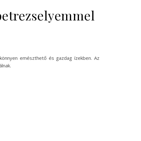
 petrezselyemmel
ú, könnyen emészthető és gazdag ízekben. Az
lnak.