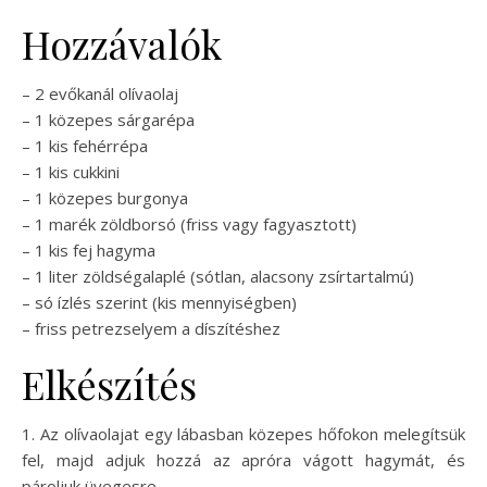
Hozzávalók
– 2 evőkanál olívaolaj
– 1 közepes sárgarépa
– 1 kis fehérrépa
– 1 kis cukkini
– 1 közepes burgonya
– 1 marék zöldborsó (friss vagy fagyasztott)
– 1 kis fej hagyma
– 1 liter zöldségalaplé (sótlan, alacsony zsírtartalmú)
– só ízlés szerint (kis mennyiségben)
– friss petrezselyem a díszítéshez
Elkészítés
1. Az olívaolajat egy lábasban közepes hőfokon melegítsük
fel, majd adjuk hozzá az apróra vágott hagymát, és
pároljuk üvegesre.