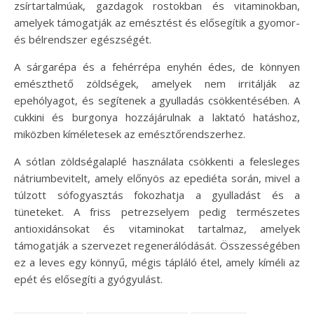
zsírtartalmúak, gazdagok rostokban és vitaminokban,
amelyek támogatják az emésztést és elősegítik a gyomor-
és bélrendszer egészségét.
A sárgarépa és a fehérrépa enyhén édes, de könnyen
emészthető zöldségek, amelyek nem irritálják az
epehólyagot, és segítenek a gyulladás csökkentésében. A
cukkini és burgonya hozzájárulnak a laktató hatáshoz,
miközben kíméletesek az emésztőrendszerhez.
A sótlan zöldségalaplé használata csökkenti a felesleges
nátriumbevitelt, amely előnyös az epediéta során, mivel a
túlzott sófogyasztás fokozhatja a gyulladást és a
tüneteket. A friss petrezselyem pedig természetes
antioxidánsokat és vitaminokat tartalmaz, amelyek
támogatják a szervezet regenerálódását. Összességében
ez a leves egy könnyű, mégis tápláló étel, amely kíméli az
epét és elősegíti a gyógyulást.