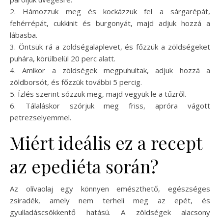
2. Hámozzuk meg és kockázzuk fel a sárgarépát,
fehérrépát, cukkinit és burgonyát, majd adjuk hozzá a
lábasba.
3. Öntsük rá a zöldségalaplevet, és főzzük a zöldségeket
puhára, körülbelül 20 perc alatt.
4. Amikor a zöldségek megpuhultak, adjuk hozzá a
zöldborsót, és főzzük további 5 percig.
5. Ízlés szerint sózzuk meg, majd vegyük le a tűzről.
6. Tálaláskor szórjuk meg friss, apróra vágott
petrezselyemmel.
Miért ideális ez a recept
az epediéta során?
Az olívaolaj egy könnyen emészthető, egészséges
zsiradék, amely nem terheli meg az epét, és
gyulladáscsökkentő hatású. A zöldségek alacsony