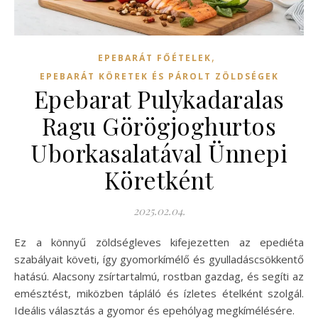
,
EPEBARÁT FŐÉTELEK
EPEBARÁT KÖRETEK ÉS PÁROLT ZÖLDSÉGEK
Epebarat Pulykadaralas
Ragu Görögjoghurtos
Uborkasalatával Ünnepi
Köretként
2025.02.04.
Ez a könnyű zöldségleves kifejezetten az epediéta
szabályait követi, így gyomorkímélő és gyulladáscsökkentő
hatású. Alacsony zsírtartalmú, rostban gazdag, és segíti az
emésztést, miközben tápláló és ízletes ételként szolgál.
Ideális választás a gyomor és epehólyag megkímélésére.