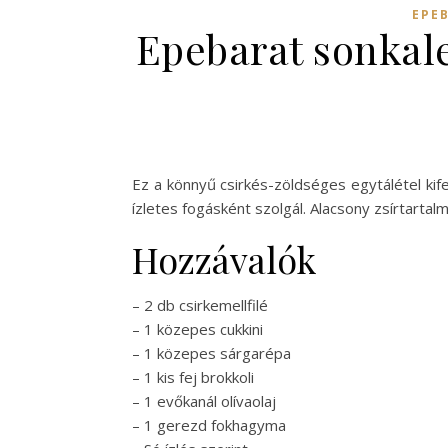
EPE
Epebarat sonkale
Ez a könnyű csirkés-zöldséges egytálétel kif
ízletes fogásként szolgál. Alacsony zsírtar
Hozzávalók
– 2 db csirkemellfilé
– 1 közepes cukkini
– 1 közepes sárgarépa
– 1 kis fej brokkoli
– 1 evőkanál olívaolaj
– 1 gerezd fokhagyma