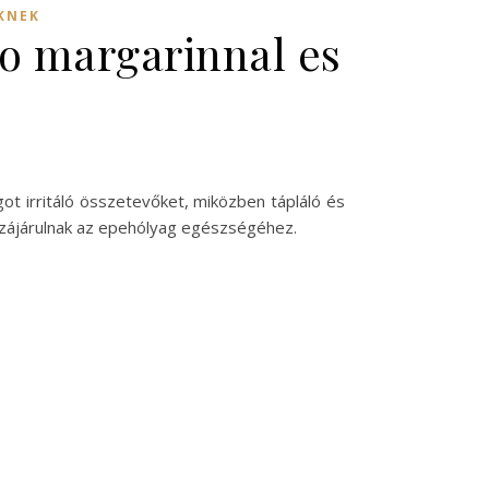
KNEK
lo margarinnal es
ot irritáló összetevőket, miközben tápláló és
zzájárulnak az epehólyag egészségéhez.