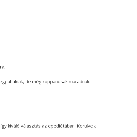
ra.
 megpuhulnak, de még roppanósak maradnak.
így kiváló választás az epediétában. Kerülve a