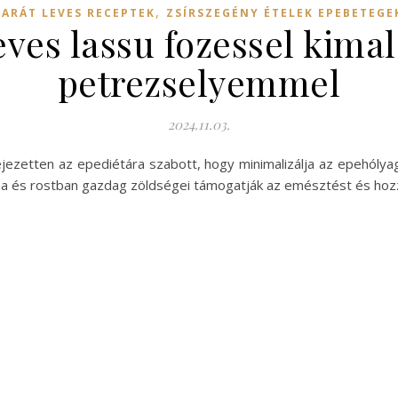
,
BARÁT LEVES RECEPTEK
ZSÍRSZEGÉNY ÉTELEK EPEBETEGE
ves lassu fozessel kima
petrezselyemmel
2024.11.03.
ejezetten az epediétára szabott, hogy minimalizálja az epehólyag
talma és rostban gazdag zöldségei támogatják az emésztést és ho