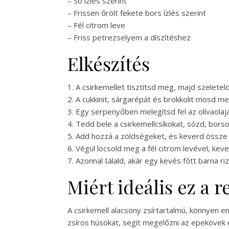
– Só ízlés szerint
– Frissen őrölt fekete bors ízlés szerint
– Fél citrom leve
– Friss petrezselyem a díszítéshez
Elkészítés
1. A csirkemellet tisztítsd meg, majd szeletel
2. A cukkinit, sárgarépát és brokkolit mosd m
3. Egy serpenyőben melegítsd fel az olívaolaj
4. Tedd bele a csirkemellcsíkokat, sózd, bors
5. Add hozzá a zöldségeket, és keverd össze
6. Végül locsold meg a fél citrom levével, k
7. Azonnal tálald, akár egy kevés főtt barna ri
Miért ideális ez a 
A csirkemell alacsony zsírtartalmú, könnyen e
zsíros húsokat, segít megelőzni az epekövek é