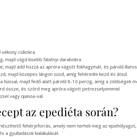
d vékony csíkokra.
eg, majd vágd kisebb falatnyi darabokra.
at, majd add hozzá az apróra vágott fokhagymát, és párold illatos
ozd, majd közepes lángon süsd, amíg fehéredni kezd és átsül.
 a hússal, majd fedő alatt párold 8-10 percig, amíg a zöldségek
everd össze, és szórd meg apróra vágott petrezselyemmel.
zzsel vagy quinoa-val.
recept az epediéta során?
mészthető fehérjeforrás, amely nem terheli meg az epehólyagot, 
s a gyulladások kialakulását.