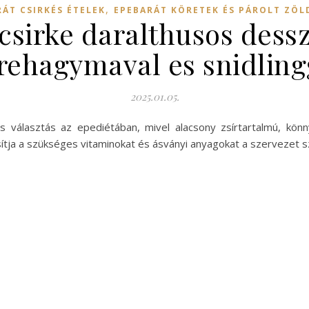
,
ÁT CSIRKÉS ÉTELEK
EPEBARÁT KÖRETEK ÉS PÁROLT ZÖL
csirke daralthusos dessz
rehagymaval es snidling
2025.01.05.
is választás az epediétában, mivel alacsony zsírtartalmú, kö
ítja a szükséges vitaminokat és ásványi anyagokat a szervezet 