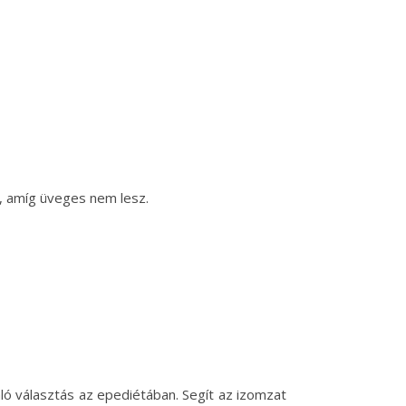
t, amíg üveges nem lesz.
áló választás az epediétában. Segít az izomzat