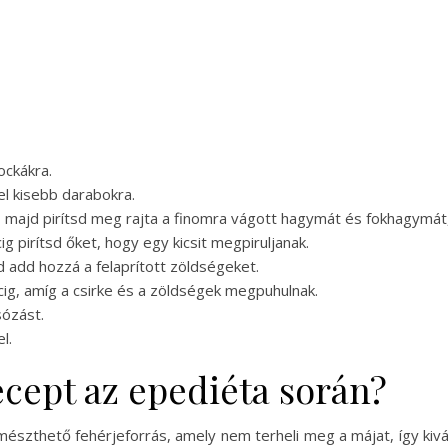
ockákra.
l kisebb darabokra.
at, majd pirítsd meg rajta a finomra vágott hagymát és fokhagymá
g pirítsd őket, hogy egy kicsit megpiruljanak.
d add hozzá a felaprított zöldségeket.
rcig, amíg a csirke és a zöldségek megpuhulnak.
sózást.
l.
recept az epediéta során?
mészthető fehérjeforrás, amely nem terheli meg a májat, így kiv