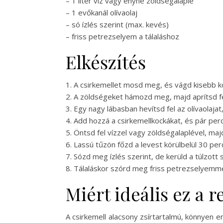
– 1 liter víz vagy enyhe zöldségalaplé
– 1 evőkanál olívaolaj
– só ízlés szerint (max. kevés)
– friss petrezselyem a tálaláshoz
Elkészítés
1. A csirkemellet mosd meg, és vágd kisebb k
2. A zöldségeket hámozd meg, majd aprítsd fe
3. Egy nagy lábasban hevítsd fel az olívaolaj
4. Add hozzá a csirkemellkockákat, és pár perci
5. Öntsd fel vízzel vagy zöldségalaplével, maj
6. Lassú tűzön főzd a levest körülbelül 30 pe
7. Sózd meg ízlés szerint, de kerüld a túlzott 
8. Tálaláskor szórd meg friss petrezselyemme
Miért ideális ez a 
A csirkemell alacsony zsírtartalmú, könnyen e