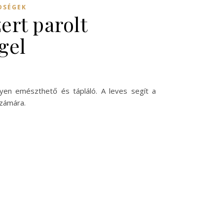
DSÉGEK
ert parolt
gel
nnyen emészthető és tápláló. A leves segít a
számára.