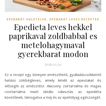
,
EPEBARÁT HALÉTELEK
EPEBARÁT LEVES RECEPTEK
Epedieta leves hekkel
paprikaval zoldbabbal es
metelohagymaval
gyerekbarat modon
2026.02.20.
Ez a recept egy könnyen emészthető, gyulladáscsökkentő
hatású zöldségleves, amely kíméli az epeutakat és
elősegíti az emésztést. Alacsony zsírtartalma és magas
rosttartalma miatt ideális választás az epediéta
követőinek, támogatva a máj és az epehólyag egészségét.