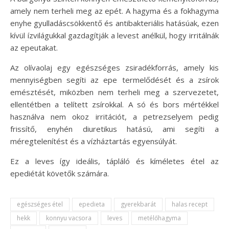
amely nem terheli meg az epét. A hagyma és a fokhagyma
enyhe gyulladáscsökkentő és antibakteriális hatásúak, ezen
kívül ízvilágukkal gazdagítják a levest anélkül, hogy irritálnák
az epeutakat.
Az olívaolaj egy egészséges zsiradékforrás, amely kis
mennyiségben segíti az epe termelődését és a zsírok
emésztését, miközben nem terheli meg a szervezetet,
ellentétben a telített zsírokkal. A só és bors mértékkel
használva nem okoz irritációt, a petrezselyem pedig
frissítő, enyhén diuretikus hatású, ami segíti a
méregtelenítést és a vízháztartás egyensúlyát.
Ez a leves így ideális, tápláló és kíméletes étel az
epediétát követők számára.
egészséges étel
epedieta
gyerekbarát
halas recept
hekk
konnyu vacsora
leves
metélőhagyma