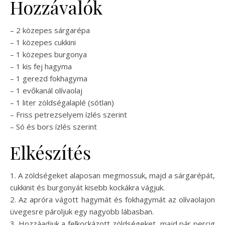
Hozzávalók
– 2 közepes sárgarépa
– 1 közepes cukkini
– 1 közepes burgonya
– 1 kis fej hagyma
– 1 gerezd fokhagyma
– 1 evőkanál olívaolaj
– 1 liter zöldségalaplé (sótlan)
– Friss petrezselyem ízlés szerint
– Só és bors ízlés szerint
Elkészítés
1. A zöldségeket alaposan megmossuk, majd a sárgarépát,
cukkinit és burgonyát kisebb kockákra vágjuk.
2. Az apróra vágott hagymát és fokhagymát az olívaolajon
üvegesre pároljuk egy nagyobb lábasban.
3. Hozzáadjuk a felkockázott zöldségeket, majd pár percig