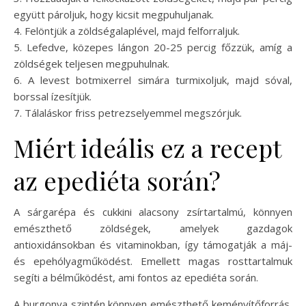
együtt pároljuk, hogy kicsit megpuhuljanak.
4. Felöntjük a zöldségalaplével, majd felforraljuk.
5. Lefedve, közepes lángon 20-25 percig főzzük, amíg a
zöldségek teljesen megpuhulnak.
6. A levest botmixerrel simára turmixoljuk, majd sóval,
borssal ízesítjük.
7. Tálaláskor friss petrezselyemmel megszórjuk.
Miért ideális ez a recept
az epediéta során?
A sárgarépa és cukkini alacsony zsírtartalmú, könnyen
emészthető zöldségek, amelyek gazdagok
antioxidánsokban és vitaminokban, így támogatják a máj-
és epehólyagműködést. Emellett magas rosttartalmuk
segíti a bélműködést, ami fontos az epediéta során.
A burgonya szintén könnyen emészthető keményítőforrás,