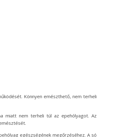
g működését. Könnyen emészthető, nem terheli
ma miatt nem terheli túl az epehólyagot. Az
ő emésztését.
az epehólyag egészségének megőrzéséhez. A só