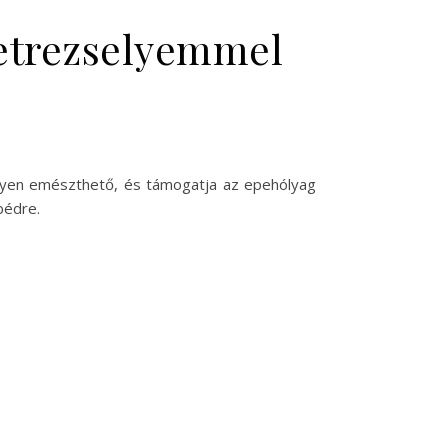
petrezselyemmel
önnyen emészthető, és támogatja az epehólyag
bédre.