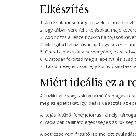
Elkészítés
1. A cukkinit mosd meg, reszeld le, majd eny
2. Egy tálban verd fel a tojásokat, majd keve
3. Add hozzá a reszelt cukkinit a tojásos kev
4. Melegítsd fel az olívaolajat egy közepes 
5. Öntsd a masszát a serpenyőbe, és süsd 4-5 
6. Óvatosan fordítsd meg a lepényt, és süsd t
7. Tálald melegen, akár egy könnyű salátával v
Miért ideális ez a 
A cukkini alacsony zsírtartalmú és magas ro
meg az epeutakat, így ideális választás az ep
A tojás kitűnő fehérjeforrás, amely támoga
olívaolajban található egészséges zsírok segí
A petrezselyem frissítő íze mellett gyullad