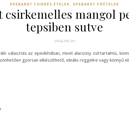
,
EPEBARÁT CSIRKÉS ÉTELEK
EPEBARÁT FŐÉTELEK
t csirkemelles mangol 
tepsiben sutve
2024.09.20.
kiváló választás az epediétában, mivel alacsony zsírtartalmú, k
nhetően gyorsan elkészíthető, ideális reggelire vagy könnyű e
m