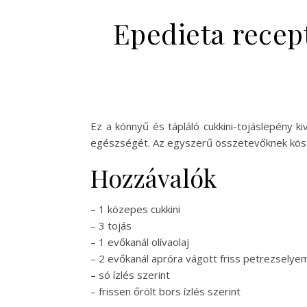
Epedieta recep
Ez a könnyű és tápláló cukkini-tojáslepény 
egészségét. Az egyszerű összetevőknek köszö
Hozzávalók
– 1 közepes cukkini
– 3 tojás
– 1 evőkanál olívaolaj
– 2 evőkanál apróra vágott friss petrezselye
– só ízlés szerint
– frissen őrölt bors ízlés szerint