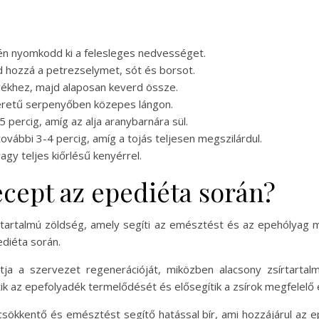
hén nyomkodd ki a felesleges nedvességet.
rd hozzá a petrezselymet, sót és borsot.
erékhez, majd alaposan keverd össze.
méretű serpenyőben közepes lángon.
percig, amíg az alja aranybarnára sül.
ovábbi 3-4 percig, amíg a tojás teljesen megszilárdul.
agy teljes kiőrlésű kenyérrel.
recept az epediéta során?
sttartalmú zöldség, amely segíti az emésztést és az epehólya
ediéta során.
tja a szervezet regenerációját, miközben alacsony zsírtartal
tik az epefolyadék termelődését és elősegítik a zsírok megfelel
áscsökkentő és emésztést segítő hatással bír, ami hozzájárul 