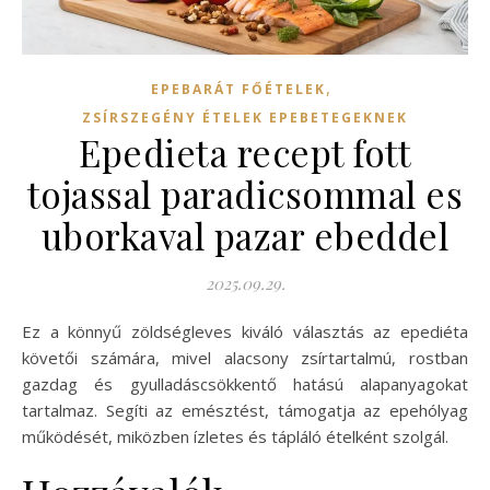
,
EPEBARÁT FŐÉTELEK
ZSÍRSZEGÉNY ÉTELEK EPEBETEGEKNEK
Epedieta recept fott
tojassal paradicsommal es
uborkaval pazar ebeddel
2025.09.29.
Ez a könnyű zöldségleves kiváló választás az epediéta
követői számára, mivel alacsony zsírtartalmú, rostban
gazdag és gyulladáscsökkentő hatású alapanyagokat
tartalmaz. Segíti az emésztést, támogatja az epehólyag
működését, miközben ízletes és tápláló ételként szolgál.