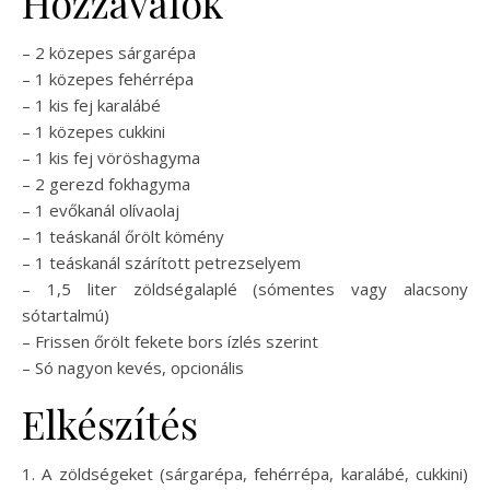
Hozzávalók
– 2 közepes sárgarépa
– 1 közepes fehérrépa
– 1 kis fej karalábé
– 1 közepes cukkini
– 1 kis fej vöröshagyma
– 2 gerezd fokhagyma
– 1 evőkanál olívaolaj
– 1 teáskanál őrölt kömény
– 1 teáskanál szárított petrezselyem
– 1,5 liter zöldségalaplé (sómentes vagy alacsony
sótartalmú)
– Frissen őrölt fekete bors ízlés szerint
– Só nagyon kevés, opcionális
Elkészítés
1. A zöldségeket (sárgarépa, fehérrépa, karalábé, cukkini)