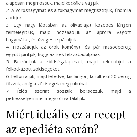
alaposan megmossuk, majd kockákra vágjuk.
2. A vöröshagymát és a fokhagymát megtisztítjuk, finomra
aprítjuk.
3. Egy nagy lábasban az olívaolajat közepes lángon
felmelegítjük, majd hozzáadjuk az apróra vágott
hagymákat, és üvegesre pároljuk.
4. Hozzáadjuk az őrölt köményt, és pár másodpercig
együtt pirítjuk, hogy az ízek felszabaduljanak.
5. Beleöntjük a zöldségalaplevet, majd beledobjuk a
felkockázott zöldségeket.
6. Felforraljuk, majd lefedve, kis lángon, körülbelül 20 percig
főzzük, amíg a zöldségek megpuhulnak.
7. Ízlés szerint sózzuk, borsozzuk, majd a
petrezselyemmel megszórva tálaljuk.
Miért ideális ez a recept
az epediéta során?