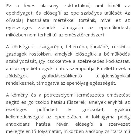
Ez a leves alacsony zsírtartalmú, ami kíméli az
epehólyagot, és elősegíti az epe szabályos ürülését. Az
olívaolaj használata mértékkel történik, mivel ez az
egészséges zsiradék támogatja az epeműködést,
miközben nem terheli túl az emésztőrendszert.
A zöldségek – sárgarépa, fehérrépa, karalábé, cukkini –
gazdagok rostokban, amelyek elősegítik a bélműködés
szabályozását, így csökkentve a székrekedés kockázatát,
ami az epediéta egyik fontos szempontja. Emellett ezek a
zöldségek gyulladáscsökkentő tulajdonságokkal
rendelkeznek, támogatva az epehólyag egészségét.
A kömény és a petrezselyem természetes emésztést
segítő és görcsoldó hatású fűszerek, amelyek enyhítik az
esetleges puffadást és görcsöket, gyakori
kellemetlenségek az epediétában. A fokhagyma pedig
antioxidáns hatása révén elősegíti a szervezet
méregtelenítő folyamatait, miközben alacsony zsírtartalmú