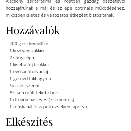
Alacsony zsírtartalma és rostban gazdag összetevői
hozzájárulnak a máj és az epe optimális működéséhez,
miközben ízletes és változatos étkezést biztosítanak.
Hozzávalók
– 400 g csirkemellfilé
– 1 közepes cukkini
– 2 sárgarépa
– 1 kisebb fej brokkoli
– 1 evőkanál olívaolaj
– 1 gerezd fokhagyma
– Só ízlés szerint
– Frissen őrölt fekete bors
– 1 dl csirkehúsleves (zsírmentes)
– 1 teáskanál friss petrezselyem aprítva
Elkészítés