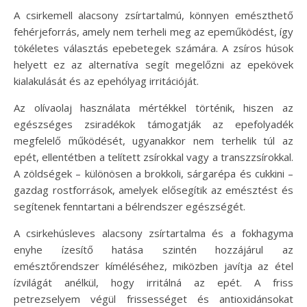
A csirkemell alacsony zsírtartalmú, könnyen emészthető
fehérjeforrás, amely nem terheli meg az epeműködést, így
tökéletes választás epebetegek számára. A zsíros húsok
helyett ez az alternatíva segít megelőzni az epekövek
kialakulását és az epehólyag irritációját.
Az olívaolaj használata mértékkel történik, hiszen az
egészséges zsiradékok támogatják az epefolyadék
megfelelő működését, ugyanakkor nem terhelik túl az
epét, ellentétben a telített zsírokkal vagy a transzzsírokkal.
A zöldségek – különösen a brokkoli, sárgarépa és cukkini –
gazdag rostforrások, amelyek elősegítik az emésztést és
segítenek fenntartani a bélrendszer egészségét.
A csirkehúsleves alacsony zsírtartalma és a fokhagyma
enyhe ízesítő hatása szintén hozzájárul az
emésztőrendszer kíméléséhez, miközben javítja az étel
ízvilágát anélkül, hogy irritálná az epét. A friss
petrezselyem végül frissességet és antioxidánsokat