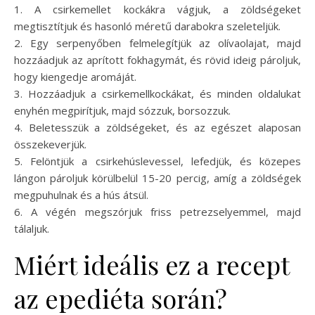
1. A csirkemellet kockákra vágjuk, a zöldségeket
megtisztítjuk és hasonló méretű darabokra szeleteljük.
2. Egy serpenyőben felmelegítjük az olívaolajat, majd
hozzáadjuk az aprított fokhagymát, és rövid ideig pároljuk,
hogy kiengedje aromáját.
3. Hozzáadjuk a csirkemellkockákat, és minden oldalukat
enyhén megpirítjuk, majd sózzuk, borsozzuk.
4. Beletesszük a zöldségeket, és az egészet alaposan
összekeverjük.
5. Felöntjük a csirkehúslevessel, lefedjük, és közepes
lángon pároljuk körülbelül 15-20 percig, amíg a zöldségek
megpuhulnak és a hús átsül.
6. A végén megszórjuk friss petrezselyemmel, majd
tálaljuk.
Miért ideális ez a recept
az epediéta során?