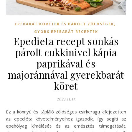
,
EPEBARÁT KÖRETEK ÉS PÁROLT ZÖLDSÉGEK
GYORS EPEBARÁT RECEPTEK
Epedieta recept sonkás
párolt cukkinivel kápia
paprikával és
majoránnával gyerekbarát
köret
2024.11.17.
Ez a könnyű és tápláló zöldséges csirkeragu kifejezetten
az epediéta követelményeihez igazodik, így segíti az
epehólyag kímélését és az emésztés támogatását.