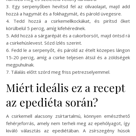
3. Egy serpenyőben hevítsd fel az olívaolajat, majd add
hozzá a hagymát és a fokhagymát, és párold üvegesre.
4. Tedd hozzá a csirkemellkockákat, és pirítsd őket
körülbelül 5 percig, amíg kifehérednek.
5. Add hozzá a sárgarépát és a cukorborsót, majd öntsd rá
a csirkehúslevest. Sózd ízlés szerint.
6. Fedd le a serpenyőt, és párold az ételt közepes lángon
15-20 percig, amíg a csirke teljesen átsül és a zöldségek
megpuhulnak.
7. Tálalás előtt szórd meg friss petrezselyemmel.
Miért ideális ez a recept
az epediéta során?
A csirkemell alacsony zsírtartalmú, könnyen emészthető
fehérjeforrás, amely nem terheli meg az epehólyagot, így
kiváló választás az epediétában. A zsírszegény húsok