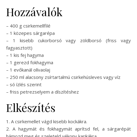
Hozzávalók
– 400 g csirkemellfilé
– 1 közepes sárgarépa
– 1 kisebb cukorborsó vagy zöldborsó (friss vagy
fagyasztott)
– 1 kis fej hagyma
– 1 gerezd fokhagyma
– 1 evőkanál olívaolaj
– 250 ml alacsony zsírtartalmú csirkehúsleves vagy víz
– só ízlés szerint
– friss petrezselyem a díszítéshez
Elkészítés
1. A csirkemellet vágd kisebb kockákra.
2. A hagymát és fokhagymát aprítsd fel, a sárgarépát
hámozd meg és szeleteld vékony karikákra.