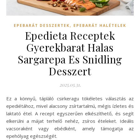
,
EPEBARÁT DESSZERTEK
EPEBARÁT HALÉTELEK
Epedieta Receptek
Gyerekbarat Halas
Sargarepa Es Snidling
Desszert
2025.05.31.
Ez a könnyű, tápláló csirkeragu tökéletes választás az
epediétához, mivel alacsony zsírtartalmú, mégis ízletes és
laktató étel. A recept egyszerűen elkészíthető, és segít
elkerülni a májat terhelő nehéz, zsíros ételeket. Ideális
vacsoraként vagy ebédként, amely támogatja az
epehólyag egészségét.