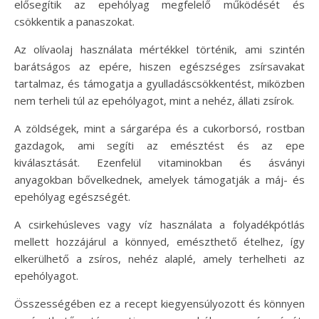
elősegítik az epehólyag megfelelő működését és
csökkentik a panaszokat.
Az olívaolaj használata mértékkel történik, ami szintén
barátságos az epére, hiszen egészséges zsírsavakat
tartalmaz, és támogatja a gyulladáscsökkentést, miközben
nem terheli túl az epehólyagot, mint a nehéz, állati zsírok.
A zöldségek, mint a sárgarépa és a cukorborsó, rostban
gazdagok, ami segíti az emésztést és az epe
kiválasztását. Ezenfelül vitaminokban és ásványi
anyagokban bővelkednek, amelyek támogatják a máj- és
epehólyag egészségét.
A csirkehúsleves vagy víz használata a folyadékpótlás
mellett hozzájárul a könnyed, emészthető ételhez, így
elkerülhető a zsíros, nehéz alaplé, amely terhelheti az
epehólyagot.
Összességében ez a recept kiegyensúlyozott és könnyen