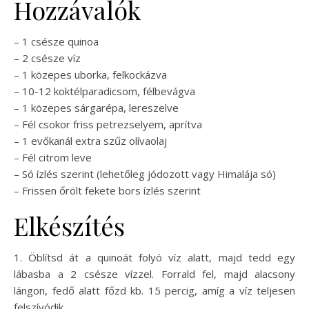
Hozzávalók
– 1 csésze quinoa
– 2 csésze víz
– 1 közepes uborka, felkockázva
– 10-12 koktélparadicsom, félbevágva
– 1 közepes sárgarépa, lereszelve
– Fél csokor friss petrezselyem, aprítva
– 1 evőkanál extra szűz olívaolaj
– Fél citrom leve
– Só ízlés szerint (lehetőleg jódozott vagy Himalája só)
– Frissen őrölt fekete bors ízlés szerint
Elkészítés
1. Öblítsd át a quinoát folyó víz alatt, majd tedd egy
lábasba a 2 csésze vízzel. Forrald fel, majd alacsony
lángon, fedő alatt főzd kb. 15 percig, amíg a víz teljesen
felszívódik.