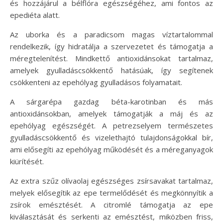
és hozzájárul a bélflóra egészségéhez, ami fontos az
epediéta alatt.
Az uborka és a paradicsom magas víztartalommal
rendelkezik, így hidratálja a szervezetet és támogatja a
méregtelenítést. Mindkettő antioxidánsokat tartalmaz,
amelyek gyulladáscsökkentő hatásúak, így segítenek
csökkenteni az epehólyag gyulladásos folyamatait.
A sárgarépa gazdag béta-karotinban és más
antioxidánsokban, amelyek támogatják a máj és az
epehólyag egészségét. A petrezselyem természetes
gyulladáscsökkentő és vizelethajtó tulajdonságokkal bír,
ami elősegíti az epehólyag működését és a méreganyagok
kiürítését.
Az extra szűz olívaolaj egészséges zsírsavakat tartalmaz,
melyek elősegítik az epe termelődését és megkönnyítik a
zsírok emésztését. A citromlé támogatja az epe
kiválasztását és serkenti az emésztést, miközben friss,