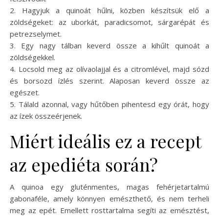
2. Hagyjuk a quinoát hűlni, közben készítsük elő a
zöldségeket: az uborkát, paradicsomot, sárgarépát és
petrezselymet.
3. Egy nagy tálban keverd össze a kihűlt quinoát a
zöldségekkel.
4. Locsold meg az olívaolajjal és a citromlével, majd sózd
és borsozd ízlés szerint. Alaposan keverd össze az
egészet.
5. Tálald azonnal, vagy hűtőben pihentesd egy órát, hogy
az ízek összeérjenek.
Miért ideális ez a recept
az epediéta során?
A quinoa egy gluténmentes, magas fehérjetartalmú
gabonaféle, amely könnyen emészthető, és nem terheli
meg az epét. Emellett rosttartalma segíti az emésztést,