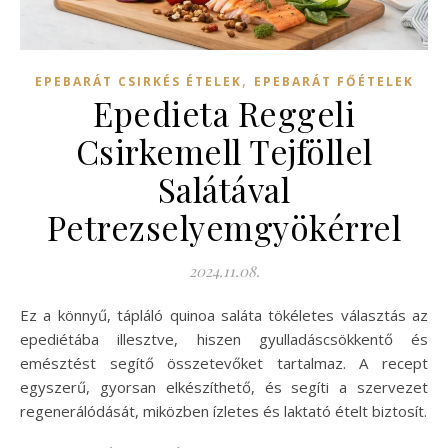
,
EPEBARÁT CSIRKÉS ÉTELEK
EPEBARÁT FŐÉTELEK
Epedieta Reggeli
Csirkemell Tejföllel
Salátával
Petrezselyemgyökérrel
2024.11.08.
Ez a könnyű, tápláló quinoa saláta tökéletes választás az
epediétába illesztve, hiszen gyulladáscsökkentő és
emésztést segítő összetevőket tartalmaz. A recept
egyszerű, gyorsan elkészíthető, és segíti a szervezet
regenerálódását, miközben ízletes és laktató ételt biztosít.