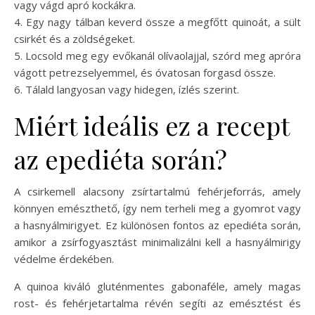
vagy vágd apró kockákra.
4. Egy nagy tálban keverd össze a megfőtt quinoát, a sült
csirkét és a zöldségeket.
5. Locsold meg egy evőkanál olívaolajjal, szórd meg apróra
vágott petrezselyemmel, és óvatosan forgasd össze.
6. Tálald langyosan vagy hidegen, ízlés szerint.
Miért ideális ez a recept
az epediéta során?
A csirkemell alacsony zsírtartalmú fehérjeforrás, amely
könnyen emészthető, így nem terheli meg a gyomrot vagy
a hasnyálmirigyet. Ez különösen fontos az epediéta során,
amikor a zsírfogyasztást minimalizálni kell a hasnyálmirigy
védelme érdekében.
A quinoa kiváló gluténmentes gabonaféle, amely magas
rost- és fehérjetartalma révén segíti az emésztést és