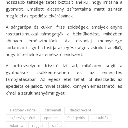
hosszabb teltségérzetet biztosít anélkül, hogy irritálná a
gyomrot. Emellett alacsony zsírtartalma miatt szintén
megfelel az epediéta elvárásainak.
A sárgarépa és cukkini friss zöldségek, amelyek enyhe
rosttartalmukkal támogatják a bélműködést, miközben
könnyen emészthetőek. Az olívaolaj mennyisége
korlátozott, így biztosítja az egészséges zsírokat anélkül,
hogy túlterhelné az emésztőrendszert.
A petrezselyem frissítő ízt ad, miközben segít a
gyulladások csökkentésében és az emésztés
támogatásában. Az egész étel tehát jól illeszkedik az
epediéta céljaihoz, mivel tápláló, könnyen emészthető, és
kíméli a sérült hasnyálmirigyet.
alacsony kalória
csirkemell
diétás recept
egészséges étel
epedieta
fehérjedús
kakukkfű
kukorica
reggeli
saláta