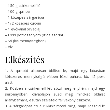
– 150 g csirkemellfilé
– 100 g quinoa
– 1 közepes sárgarépa
– 1/2 közepes cukkini
– 1 evőkanál olívaolaj
– Friss petrezselyem (ízlés szerint)
– Só (kis mennyiségben)
– Víz
Elkészítés
1. A quinoát alaposan öblítsd le, majd egy lábasban
kétszeres mennyiségű vízben főzd puhára, kb. 15 perc
alatt.
2. Közben a csirkemellfilét sózd meg enyhén, majd egy
serpenyőben, olívaolajon süsd meg mindkét oldalát
aranybarnára, ezután szeleteld fel vékony csíkokra.
3. A sárgarépát és a cukkinit mosd meg, majd reszeld le