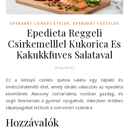
,
EPEBARÁT CSIRKÉS ÉTELEK
EPEBARÁT FŐÉTELEK
Epedieta Reggeli
Csirkemelllel Kukorica Es
Kakukkfuves Salataval
2024.01.03.
Ez a könnyű csirkés quinoa saláta egy tápláló és
emésztéskímélő étel, amely ideális választás az epediéta
követőinek. Alacsony zsírtartalmú, rostban gazdag, és
segít fenntartani a gyomor nyugalmát, miközben értékes
tápanyagokat biztosít a szervezet számára.
Hozzávalók