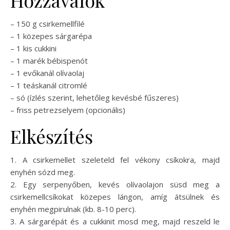
Hozzávalók
– 150 g csirkemellfilé
– 1 közepes sárgarépa
– 1 kis cukkini
– 1 marék bébispenót
– 1 evőkanál olívaolaj
– 1 teáskanál citromlé
– só (ízlés szerint, lehetőleg kevésbé fűszeres)
– friss petrezselyem (opcionális)
Elkészítés
1. A csirkemellet szeleteld fel vékony csíkokra, majd
enyhén sózd meg.
2. Egy serpenyőben, kevés olívaolajon süsd meg a
csirkemellcsíkokat közepes lángon, amíg átsülnek és
enyhén megpirulnak (kb. 8-10 perc).
3. A sárgarépát és a cukkinit mosd meg, majd reszeld le