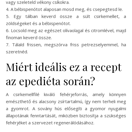
vagy szeleteld vékony csíkokra.
4. A bébispenótot alaposan mosd meg, és csepegtesd le.
5. Egy tálban keverd össze a sült csirkemellet, a
zöldségeket és a bébispenótot.
6. Locsold meg az egészet olívaolajjal és citromlével, majd
finoman keverd össze.
7. Tálald frissen, megszórva friss petrezselyemmel, ha
szeretnéd.
Miért ideális ez a recept
az epediéta során?
A csirkemellfilé kiváló fehérjeforrás, amely könnyen
emészthető és alacsony zsírtartalmú, így nem terheli meg
a gyomrot. A sovány hús elősegíti a gyomor nyugalmi
állapotának fenntartását, miközben biztosítja a szükséges
fehérjéket a szervezet regenerálódásához.