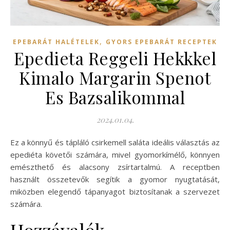
,
EPEBARÁT HALÉTELEK
GYORS EPEBARÁT RECEPTEK
Epedieta Reggeli Hekkkel
Kimalo Margarin Spenot
Es Bazsalikommal
2024.01.04.
Ez a könnyű és tápláló csirkemell saláta ideális választás az
epediéta követői számára, mivel gyomorkímélő, könnyen
emészthető és alacsony zsírtartalmú. A receptben
használt összetevők segítik a gyomor nyugtatását,
miközben elegendő tápanyagot biztosítanak a szervezet
számára.