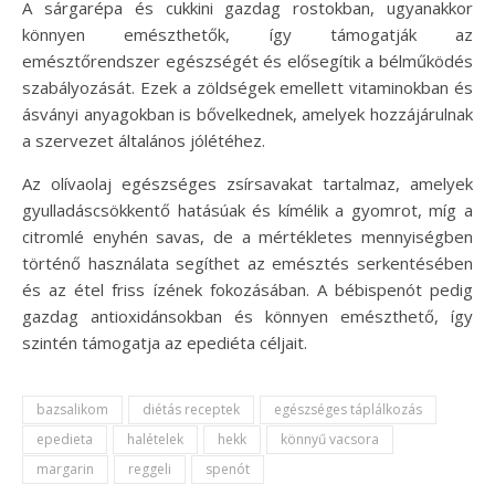
A sárgarépa és cukkini gazdag rostokban, ugyanakkor
könnyen emészthetők, így támogatják az
emésztőrendszer egészségét és elősegítik a bélműködés
szabályozását. Ezek a zöldségek emellett vitaminokban és
ásványi anyagokban is bővelkednek, amelyek hozzájárulnak
a szervezet általános jólétéhez.
Az olívaolaj egészséges zsírsavakat tartalmaz, amelyek
gyulladáscsökkentő hatásúak és kímélik a gyomrot, míg a
citromlé enyhén savas, de a mértékletes mennyiségben
történő használata segíthet az emésztés serkentésében
és az étel friss ízének fokozásában. A bébispenót pedig
gazdag antioxidánsokban és könnyen emészthető, így
szintén támogatja az epediéta céljait.
bazsalikom
diétás receptek
egészséges táplálkozás
epedieta
halételek
hekk
könnyű vacsora
margarin
reggeli
spenót