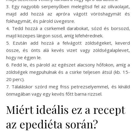
3. Egy nagyobb serpenyőben melegítsd fel az olívaolajat,
majd add hozzá az apróra vágott vöröshagymát és
fokhagymát, és párold üvegesre.
4. Tedd hozzá a csirkemell darabokat, sózd és borsozd,
majd közepes lángon süsd, amíg kifehérednek.
5. Ezután add hozzá a felvágott zöldségeket, keverd
össze, és önts alá kevés vizet vagy zöldségalaplevet,
hogy ne égjen le.
6. Fedd le, és párold az egészet alacsony hőfokon, amíg a
zöldségek megpuhulnak és a csirke teljesen átsül (kb. 15-
20 perc).
7. Tálaláskor szórd meg friss petrezselyemmel, és kínáld
önmagában vagy egy kevés főtt barna rizzsel.
Miért ideális ez a recept
az epediéta során?