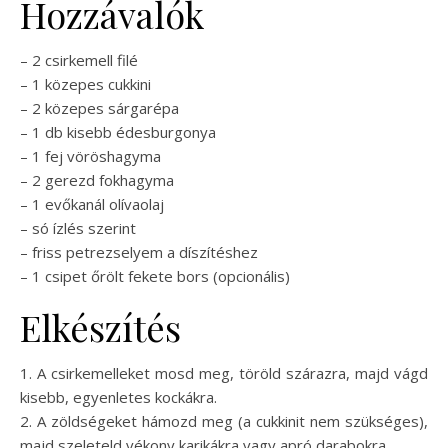
Hozzávalók
– 2 csirkemell filé
– 1 közepes cukkini
– 2 közepes sárgarépa
– 1 db kisebb édesburgonya
– 1 fej vöröshagyma
– 2 gerezd fokhagyma
– 1 evőkanál olívaolaj
– só ízlés szerint
– friss petrezselyem a díszítéshez
– 1 csipet őrölt fekete bors (opcionális)
Elkészítés
1. A csirkemelleket mosd meg, töröld szárazra, majd vágd
kisebb, egyenletes kockákra.
2. A zöldségeket hámozd meg (a cukkinit nem szükséges),
majd szeleteld vékony karikákra vagy apró darabokra.