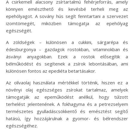
A csirkemell alacsony zsírtartalmú fehérjeforrás, amely
könnyen emészthető és kevésbé terheli meg az
epehólyagot. A sovány hús segít fenntartani a szervezet
izomtömegét, miközben támogatja az epehólyag
egészségét.
A zöldségek – különösen a cukkini, sárgarépa és
édesburgonya – gazdagok rostokban, vitaminokban és
ásványi anyagokban. Ezek a rostok elősegítik a
bélműködést és segítenek a zsírok lebontásában, ami
különösen fontos az epediéta betartásakor.
Az olívaolaj használata mértékkel történik, hiszen ez a
növényi olaj egészséges zsírokat tartalmaz, amelyek
támogatják az epeműködést anélkül, hogy túlzott
terhelést jelentenének. A fokhagyma és a petrezselyem
természetes gyulladáscsökkentő és emésztést segítő
hatású, így hozzájárulnak a gyomor- és bélrendszer
egészségéhez.