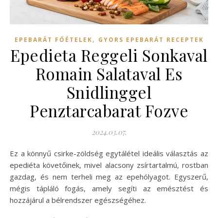
,
EPEBARÁT FŐÉTELEK
GYORS EPEBARÁT RECEPTEK
Epedieta Reggeli Sonkaval
Romain Salataval Es
Snidlinggel
Penztarcabarat Fozve
2024.03.07.
Ez a könnyű csirke-zöldség egytálétel ideális választás az
epediéta követőinek, mivel alacsony zsírtartalmú, rostban
gazdag, és nem terheli meg az epehólyagot. Egyszerű,
mégis tápláló fogás, amely segíti az emésztést és
hozzájárul a bélrendszer egészségéhez.