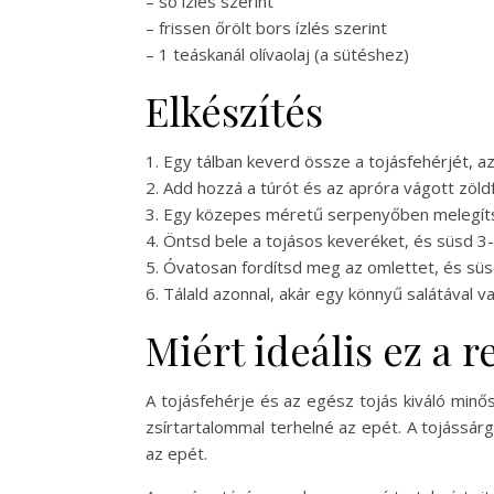
– só ízlés szerint
– frissen őrölt bors ízlés szerint
– 1 teáskanál olívaolaj (a sütéshez)
Elkészítés
1. Egy tálban keverd össze a tojásfehérjét, a
2. Add hozzá a túrót és az apróra vágott zöl
3. Egy közepes méretű serpenyőben melegítsd 
4. Öntsd bele a tojásos keveréket, és süsd 3-
5. Óvatosan fordítsd meg az omlettet, és süsd
6. Tálald azonnal, akár egy könnyű salátával v
Miért ideális ez a 
A tojásfehérje és az egész tojás kiváló minő
zsírtartalommal terhelné az epét. A tojássár
az epét.