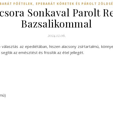
,
BARÁT FŐÉTELEK
EPEBARÁT KÖRETEK ÉS PÁROLT ZÖLDS
csora Sonkaval Parolt R
Bazsalikommal
2024.12.06.
ó választás az epediétában, hiszen alacsony zsírtartalmú, könny
gítik az emésztést és frissítik az étel jellegét.
lmú)