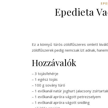
EPE
Epedieta Va
Ez a könnyű túrós-zöldfűszeres omlett kivál
zöldfűszerek pedig nemcsak ízt adnak, hanem se
Hozzávalók
– 3 tojásfehérje
– 1 egész tojás
– 100 g sovány túró
– 1 evőkanál natúr joghurt (alacsony zsírtarta
– 1 evőkanál apróra vágott petrezselyem
– 1 evőkanál apróra vágott snidling