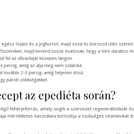
z egész tojást és a joghurtot, majd sózd és borsozd ízlés szerint.
dfűszereket, majd keverd össze óvatosan, hogy a túró darabos m
fel az olívaolajat közepes lángon.
4 percig, amíg az alja meg nem szilárdul.
 további 2-3 percig, amíg teljesen átsül.
agy párolt zöldségekkel.
recept az epediéta során?
ségű fehérjeforrás, amely segíti a szervezet regenerálódását és 
gája mértékletes használata biztosítja a szükséges vitaminokat é