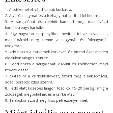
1. A csirkemellet vágd kisebb kockákra.
2. A vöröshagymát és a fokhagymát aprítsd fel finomra.
3. A sárgarépát és cukkinit hámozd meg, majd vágd
kockákra vagy karikákra.
4. Egy nagyobb serpenyőben hevítsd fel az olívaolajat,
majd párold meg benne a hagymát és fokhagymát
üvegesre.
5. Add hozzá a csirkemell kockákat, és pirítsd őket minden
oldalukon világos színűre.
6. Tedd hozzá a sárgarépát, cukkinit és zöldborsót, majd
keverd össze.
7. Öntsd rá a csirkehúslevest, szórd meg a kakukkfűvel,
sózd, borsozd ízlés szerint.
8. Fedő alatt közepes lángon főzd kb. 15-20 percig, amíg a
zöldségek megpuhulnak és a csirke átsül.
9. Tálaláskor szórd meg friss petrezselyemmel.