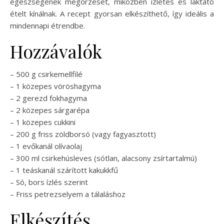
egészségének megőrzését, miközben ízletes és laktató
ételt kínálnak. A recept gyorsan elkészíthető, így ideális a
mindennapi étrendbe.
Hozzávalók
– 500 g csirkemellfilé
– 1 közepes vöröshagyma
– 2 gerezd fokhagyma
– 2 közepes sárgarépa
– 1 közepes cukkini
– 200 g friss zöldborsó (vagy fagyasztott)
– 1 evőkanál olívaolaj
– 300 ml csirkehúsleves (sótlan, alacsony zsírtartalmú)
– 1 teáskanál szárított kakukkfű
– Só, bors ízlés szerint
– Friss petrezselyem a tálaláshoz
Elkészítés