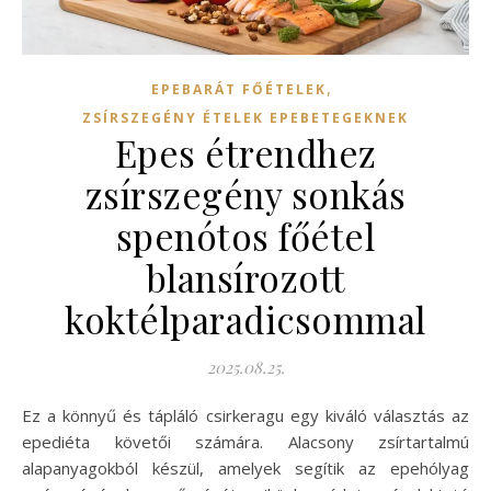
,
EPEBARÁT FŐÉTELEK
ZSÍRSZEGÉNY ÉTELEK EPEBETEGEKNEK
Epes étrendhez
zsírszegény sonkás
spenótos főétel
blansírozott
koktélparadicsommal
2025.08.25.
Ez a könnyű és tápláló csirkeragu egy kiváló választás az
epediéta követői számára. Alacsony zsírtartalmú
alapanyagokból készül, amelyek segítik az epehólyag