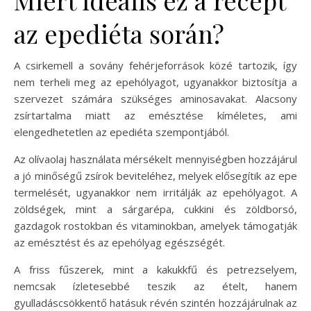
Miért ideális ez a recept
az epediéta során?
A csirkemell a sovány fehérjeforrások közé tartozik, így
nem terheli meg az epehólyagot, ugyanakkor biztosítja a
szervezet számára szükséges aminosavakat. Alacsony
zsírtartalma miatt az emésztése kíméletes, ami
elengedhetetlen az epediéta szempontjából.
Az olívaolaj használata mérsékelt mennyiségben hozzájárul
a jó minőségű zsírok beviteléhez, melyek elősegítik az epe
termelését, ugyanakkor nem irritálják az epehólyagot. A
zöldségek, mint a sárgarépa, cukkini és zöldborsó,
gazdagok rostokban és vitaminokban, amelyek támogatják
az emésztést és az epehólyag egészségét.
A friss fűszerek, mint a kakukkfű és petrezselyem,
nemcsak ízletesebbé teszik az ételt, hanem
gyulladáscsökkentő hatásuk révén szintén hozzájárulnak az