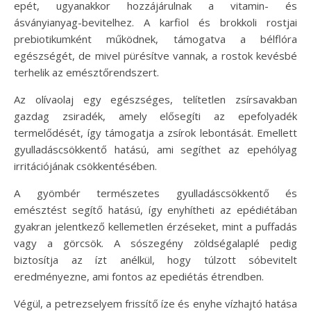
epét, ugyanakkor hozzájárulnak a vitamin- és
ásványianyag-bevitelhez. A karfiol és brokkoli rostjai
prebiotikumként működnek, támogatva a bélflóra
egészségét, de mivel pürésítve vannak, a rostok kevésbé
terhelik az emésztőrendszert.
Az olívaolaj egy egészséges, telítetlen zsírsavakban
gazdag zsiradék, amely elősegíti az epefolyadék
termelődését, így támogatja a zsírok lebontását. Emellett
gyulladáscsökkentő hatású, ami segíthet az epehólyag
irritációjának csökkentésében.
A gyömbér természetes gyulladáscsökkentő és
emésztést segítő hatású, így enyhítheti az epédiétában
gyakran jelentkező kellemetlen érzéseket, mint a puffadás
vagy a görcsök. A sószegény zöldségalaplé pedig
biztosítja az ízt anélkül, hogy túlzott sóbevitelt
eredményezne, ami fontos az epediétás étrendben.
Végül, a petrezselyem frissítő íze és enyhe vízhajtó hatása