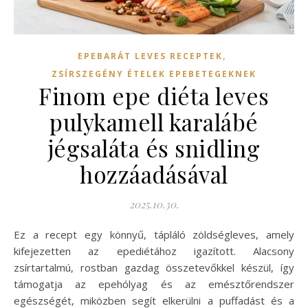
,
EPEBARÁT LEVES RECEPTEK
ZSÍRSZEGÉNY ÉTELEK EPEBETEGEKNEK
Finom epe diéta leves
pulykamell karalábé
jégsaláta és snidling
hozzáadásával
2025.10.30.
Ez a recept egy könnyű, tápláló zöldségleves, amely
kifejezetten az epediétához igazított. Alacsony
zsírtartalmú, rostban gazdag összetevőkkel készül, így
támogatja az epehólyag és az emésztőrendszer
egészségét, miközben segít elkerülni a puffadást és a