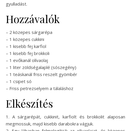
gyulladást.
Hozzávalók
– 2 közepes sárgarépa
– 1 közepes cukkini
– 1 kisebb fej karfiol
– 1 kisebb fej brokkoli
– 1 evőkanál olívaolaj
– 1 liter zöldségalaplé (sószegény)
– 1 teáskanál friss reszelt gyömbér
– 1 csipet só
– Friss petrezselyem a tálaláshoz
Elkészítés
1. A sárgarépát, cukkinit, karfiolt és brokkolit alaposan
megmossuk, majd kisebb darabokra vágjuk.
2. Egy lábasban felmelegítjük az olívaolajat, és közepes