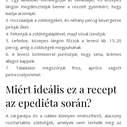
lángon megdinszteljük benne a reszelt gyömbért, hogy
kiadja aromáját.
3. Hozzáadjuk a zöldségeket, és néhány percig kevergetve
pirítjuk őket.
4. Felöntjük a zöldségalaplével, majd sóval ízesítjük.
5. Lefedve, közepes lángon főzzük a levest kb. 15-20
percig, amíg a zöldségek megpuhulnak.
6. A levest botmixerrel pürésítjük, hogy sima, krémes
állagot kapjunk.
7. Tálaláskor megszórjuk friss, apróra vágott
petrezselyemmel.
Miért ideális ez a recept
az epediéta során?
A sárgarépa és a cukkini könnyen emészthető, alacsony
rosttartalmú zöldségek, amelyek nem terhelik meg az