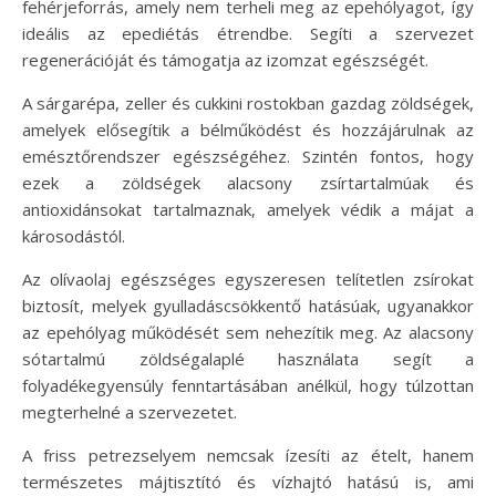
fehérjeforrás, amely nem terheli meg az epehólyagot, így
ideális az epediétás étrendbe. Segíti a szervezet
regenerációját és támogatja az izomzat egészségét.
A sárgarépa, zeller és cukkini rostokban gazdag zöldségek,
amelyek elősegítik a bélműködést és hozzájárulnak az
emésztőrendszer egészségéhez. Szintén fontos, hogy
ezek a zöldségek alacsony zsírtartalmúak és
antioxidánsokat tartalmaznak, amelyek védik a májat a
károsodástól.
Az olívaolaj egészséges egyszeresen telítetlen zsírokat
biztosít, melyek gyulladáscsökkentő hatásúak, ugyanakkor
az epehólyag működését sem nehezítik meg. Az alacsony
sótartalmú zöldségalaplé használata segít a
folyadékegyensúly fenntartásában anélkül, hogy túlzottan
megterhelné a szervezetet.
A friss petrezselyem nemcsak ízesíti az ételt, hanem
természetes májtisztító és vízhajtó hatású is, ami