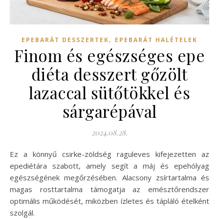
,
EPEBARÁT DESSZERTEK
EPEBARÁT HALÉTELEK
Finom és egészséges epe
diéta desszert gőzölt
lazaccal sütőtökkel és
sárgarépával
2024.08.28.
Ez a könnyű csirke-zöldség raguleves kifejezetten az
epediétára szabott, amely segít a máj és epehólyag
egészségének megőrzésében. Alacsony zsírtartalma és
magas rosttartalma támogatja az emésztőrendszer
optimális működését, miközben ízletes és tápláló ételként
szolgál.