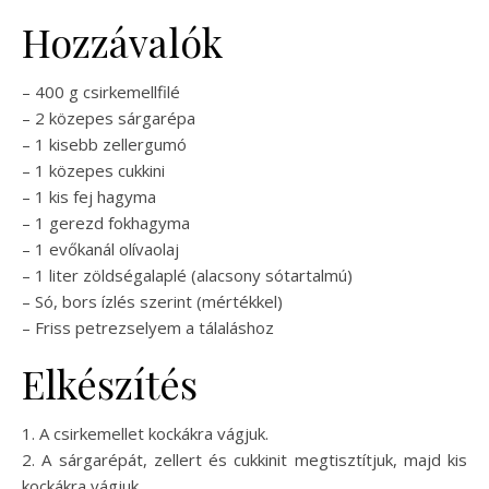
Hozzávalók
– 400 g csirkemellfilé
– 2 közepes sárgarépa
– 1 kisebb zellergumó
– 1 közepes cukkini
– 1 kis fej hagyma
– 1 gerezd fokhagyma
– 1 evőkanál olívaolaj
– 1 liter zöldségalaplé (alacsony sótartalmú)
– Só, bors ízlés szerint (mértékkel)
– Friss petrezselyem a tálaláshoz
Elkészítés
1. A csirkemellet kockákra vágjuk.
2. A sárgarépát, zellert és cukkinit megtisztítjuk, majd kis
kockákra vágjuk.