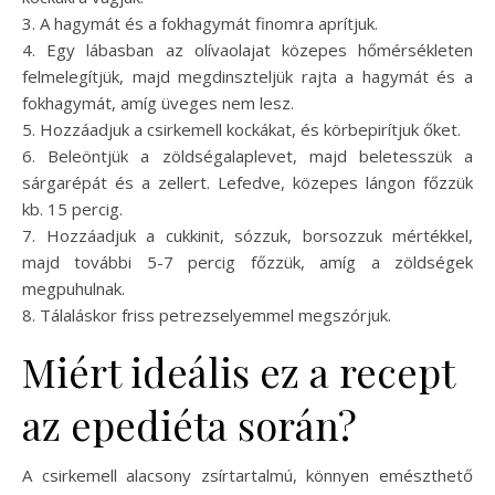
3. A hagymát és a fokhagymát finomra aprítjuk.
4. Egy lábasban az olívaolajat közepes hőmérsékleten
felmelegítjük, majd megdinszteljük rajta a hagymát és a
fokhagymát, amíg üveges nem lesz.
5. Hozzáadjuk a csirkemell kockákat, és körbepirítjuk őket.
6. Beleöntjük a zöldségalaplevet, majd beletesszük a
sárgarépát és a zellert. Lefedve, közepes lángon főzzük
kb. 15 percig.
7. Hozzáadjuk a cukkinit, sózzuk, borsozzuk mértékkel,
majd további 5-7 percig főzzük, amíg a zöldségek
megpuhulnak.
8. Tálaláskor friss petrezselyemmel megszórjuk.
Miért ideális ez a recept
az epediéta során?
A csirkemell alacsony zsírtartalmú, könnyen emészthető