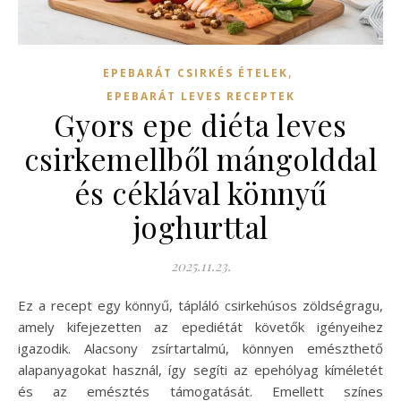
,
EPEBARÁT CSIRKÉS ÉTELEK
EPEBARÁT LEVES RECEPTEK
Gyors epe diéta leves
csirkemellből mángolddal
és céklával könnyű
joghurttal
2025.11.23.
Ez a recept egy könnyű, tápláló csirkehúsos zöldségragu,
amely kifejezetten az epediétát követők igényeihez
igazodik. Alacsony zsírtartalmú, könnyen emészthető
alapanyagokat használ, így segíti az epehólyag kíméletét
és az emésztés támogatását. Emellett színes