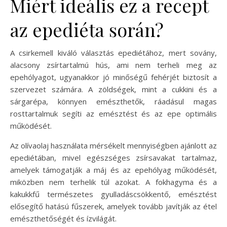
Miért ideális ez a recept
az epediéta során?
A csirkemell kiváló választás epediétához, mert sovány,
alacsony zsírtartalmú hús, ami nem terheli meg az
epehólyagot, ugyanakkor jó minőségű fehérjét biztosít a
szervezet számára. A zöldségek, mint a cukkini és a
sárgarépa, könnyen emészthetők, ráadásul magas
rosttartalmuk segíti az emésztést és az epe optimális
működését.
Az olívaolaj használata mérsékelt mennyiségben ajánlott az
epediétában, mivel egészséges zsírsavakat tartalmaz,
amelyek támogatják a máj és az epehólyag működését,
miközben nem terhelik túl azokat. A fokhagyma és a
kakukkfű természetes gyulladáscsökkentő, emésztést
elősegítő hatású fűszerek, amelyek tovább javítják az étel
emészthetőségét és ízvilágát.