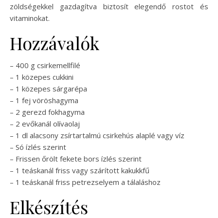
zöldségekkel gazdagítva biztosít elegendő rostot és
vitaminokat.
Hozzávalók
– 400 g csirkemellfilé
– 1 közepes cukkini
– 1 közepes sárgarépa
– 1 fej vöröshagyma
– 2 gerezd fokhagyma
– 2 evőkanál olívaolaj
– 1 dl alacsony zsírtartalmú csirkehús alaplé vagy víz
– Só ízlés szerint
– Frissen őrölt fekete bors ízlés szerint
– 1 teáskanál friss vagy szárított kakukkfű
– 1 teáskanál friss petrezselyem a tálaláshoz
Elkészítés