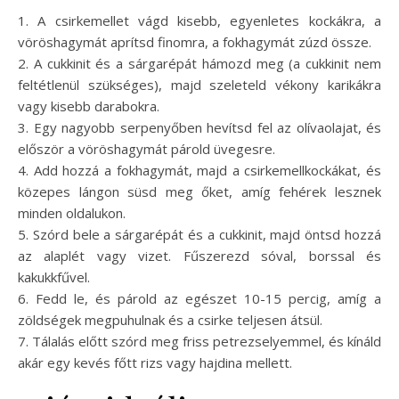
1. A csirkemellet vágd kisebb, egyenletes kockákra, a
vöröshagymát aprítsd finomra, a fokhagymát zúzd össze.
2. A cukkinit és a sárgarépát hámozd meg (a cukkinit nem
feltétlenül szükséges), majd szeleteld vékony karikákra
vagy kisebb darabokra.
3. Egy nagyobb serpenyőben hevítsd fel az olívaolajat, és
először a vöröshagymát párold üvegesre.
4. Add hozzá a fokhagymát, majd a csirkemellkockákat, és
közepes lángon süsd meg őket, amíg fehérek lesznek
minden oldalukon.
5. Szórd bele a sárgarépát és a cukkinit, majd öntsd hozzá
az alaplét vagy vizet. Fűszerezd sóval, borssal és
kakukkfűvel.
6. Fedd le, és párold az egészet 10-15 percig, amíg a
zöldségek megpuhulnak és a csirke teljesen átsül.
7. Tálalás előtt szórd meg friss petrezselyemmel, és kínáld
akár egy kevés főtt rizs vagy hajdina mellett.