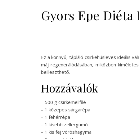
Gyors Epe Diéta 
Ez a könnyű, tápláló csirkehúsleves ideális v
máj regenerálódásában, miközben kímélete
beilleszthető.
Hozzávalók
– 500 g csirkemellfilé
– 1 közepes sárgarépa
– 1 fehérrépa
– 1 kisebb zellergumó
– 1 kis fej vöröshagyma