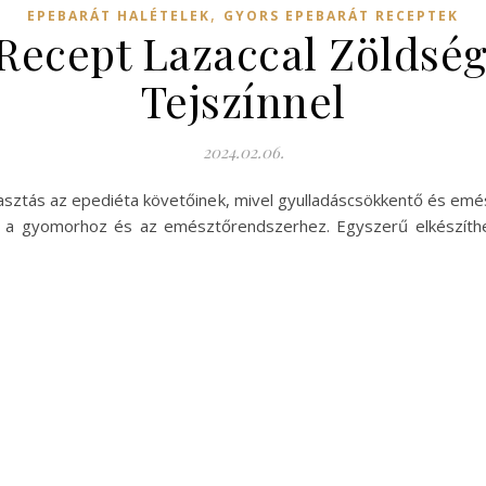
,
EPEBARÁT HALÉTELEK
GYORS EPEBARÁT RECEPTEK
Recept Lazaccal Zöldsé
Tejszínnel
2024.02.06.
álasztás az epediéta követőinek, mivel gyulladáscsökkentő és em
s a gyomorhoz és az emésztőrendszerhez. Egyszerű elkészíth