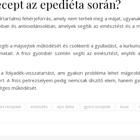
recept az epediéta során?
írtartalmú fehérjeforrás, amely nem terheli meg a májat, ugyana
kban és antioxidánsokban, amelyek segítik az emésztést és a 
segíti a májsejtek működését és csökkenti a gyulladást, a kurku
atait. A friss gyömbér szintén segíti az emésztést, enyhíti a
a folyadék-visszatartást, ami gyakori probléma lehet májpr
t. A friss petrezselyem pedig nemcsak díszítő elem, hanem gazd
séges működését.
es receptek
emésztés
epe diéta
gyors receptek
lazac