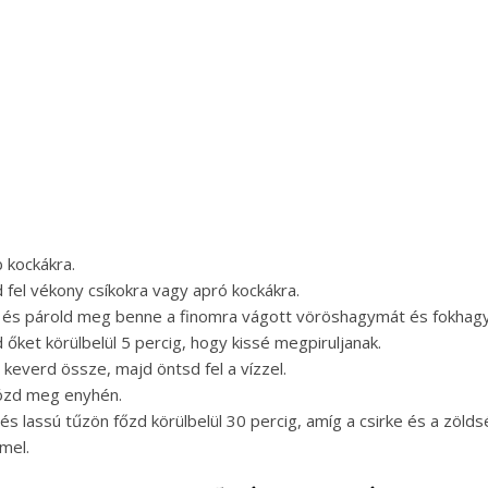
 kockákra.
fel vékony csíkokra vagy apró kockákra.
at, és párold meg benne a finomra vágott vöröshagymát és fokha
d őket körülbelül 5 percig, hogy kissé megpiruljanak.
 keverd össze, majd öntsd fel a vízzel.
sózd meg enyhén.
, és lassú tűzön főzd körülbelül 30 percig, amíg a csirke és a zöl
mel.