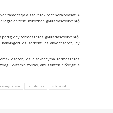
kkor támogatja a szövetek regenerálódását. A
méregtelenítést, miközben gyulladáscsökkentő
ma pedig egy természetes gyulladáscsökkentő,
 hányingert és serkenti az anyagcserét, így
oblémák esetén, és a fokhagyma természetes
ag C-vitamin forrás, ami szintén elősegíti a
növényi tejszín
táplálkozás
zöldségek