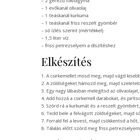
– 2 gerezd fokhagyma
– 1 evőkanál olívaolaj
– 1 teáskanál kurkuma
– 1 teáskanál friss reszelt gyömbér
– só ízlés szerint (mértékkel)
– 1,5 liter víz
– friss petrezselyem a díszítéshez
Elkészítés
1. A csirkemellet mosd meg, majd vágd kisebb
2. A zöldségeket hámozd meg, majd szeleteld 
3. Egy nagy lábasban melegítsd az olívaolaj
4. Add hozzá a csirkemell darabokat, és piríts
5. Szórd rá a kurkumát és a reszelt gyömbért,
6. Tedd bele a felvágott zöldségeket, majd 
7. Forrald fel a levest, majd csökkentsd a hőt
8. Tálalás előtt szórd meg friss petrezselyem