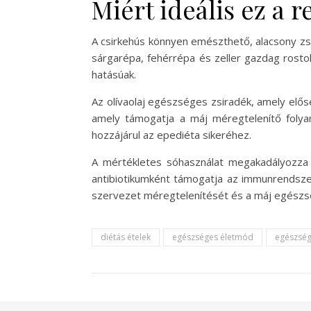
Miért ideális ez a 
A csirkehús könnyen emészthető, alacsony zs
sárgarépa, fehérrépa és zeller gazdag rosto
hatásúak.
Az olívaolaj egészséges zsiradék, amely elő
amely támogatja a máj méregtelenítő folyam
hozzájárul az epediéta sikeréhez.
A mértékletes sóhasználat megakadályozza 
antibiotikumként támogatja az immunrendszer
szervezet méregtelenítését és a máj egész
diétás ételek
egészséges életmód
egészség