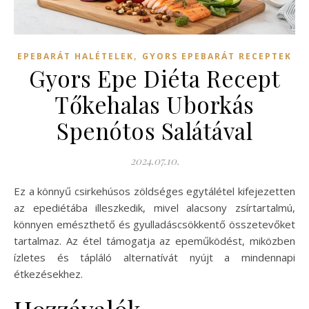
,
EPEBARÁT HALÉTELEK
GYORS EPEBARÁT RECEPTEK
Gyors Epe Diéta Recept
Tőkehalas Uborkás
Spenótos Salátával
2024.07.10.
Ez a könnyű csirkehúsos zöldséges egytálétel kifejezetten
az epediétába illeszkedik, mivel alacsony zsírtartalmú,
könnyen emészthető és gyulladáscsökkentő összetevőket
tartalmaz. Az étel támogatja az epeműködést, miközben
ízletes és tápláló alternatívát nyújt a mindennapi
étkezésekhez.