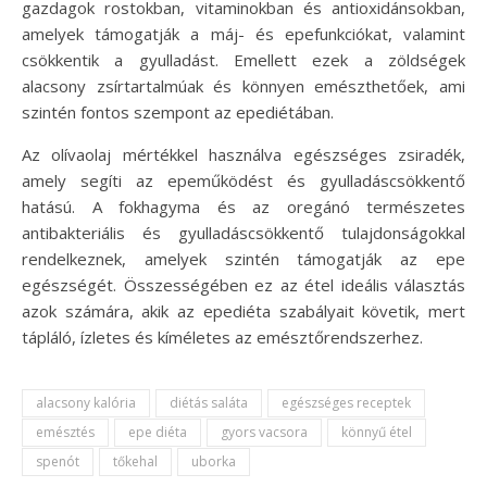
gazdagok rostokban, vitaminokban és antioxidánsokban,
amelyek támogatják a máj- és epefunkciókat, valamint
csökkentik a gyulladást. Emellett ezek a zöldségek
alacsony zsírtartalmúak és könnyen emészthetőek, ami
szintén fontos szempont az epediétában.
Az olívaolaj mértékkel használva egészséges zsiradék,
amely segíti az epeműködést és gyulladáscsökkentő
hatású. A fokhagyma és az oregánó természetes
antibakteriális és gyulladáscsökkentő tulajdonságokkal
rendelkeznek, amelyek szintén támogatják az epe
egészségét. Összességében ez az étel ideális választás
azok számára, akik az epediéta szabályait követik, mert
tápláló, ízletes és kíméletes az emésztőrendszerhez.
alacsony kalória
diétás saláta
egészséges receptek
emésztés
epe diéta
gyors vacsora
könnyű étel
spenót
tőkehal
uborka