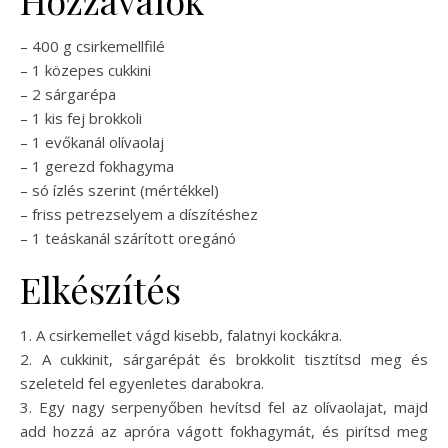
Hozzávalók
– 400 g csirkemellfilé
– 1 közepes cukkini
– 2 sárgarépa
– 1 kis fej brokkoli
– 1 evőkanál olívaolaj
– 1 gerezd fokhagyma
– só ízlés szerint (mértékkel)
– friss petrezselyem a díszítéshez
– 1 teáskanál szárított oregánó
Elkészítés
1. A csirkemellet vágd kisebb, falatnyi kockákra.
2. A cukkinit, sárgarépát és brokkolit tisztítsd meg és
szeleteld fel egyenletes darabokra.
3. Egy nagy serpenyőben hevítsd fel az olívaolajat, majd
add hozzá az apróra vágott fokhagymát, és pirítsd meg