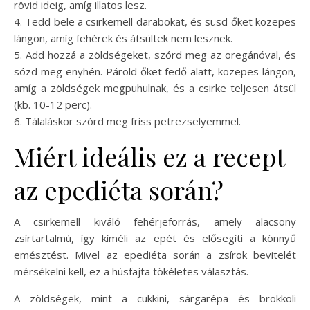
rövid ideig, amíg illatos lesz.
4. Tedd bele a csirkemell darabokat, és süsd őket közepes
lángon, amíg fehérek és átsültek nem lesznek.
5. Add hozzá a zöldségeket, szórd meg az oregánóval, és
sózd meg enyhén. Párold őket fedő alatt, közepes lángon,
amíg a zöldségek megpuhulnak, és a csirke teljesen átsül
(kb. 10-12 perc).
6. Tálaláskor szórd meg friss petrezselyemmel.
Miért ideális ez a recept
az epediéta során?
A csirkemell kiváló fehérjeforrás, amely alacsony
zsírtartalmú, így kíméli az epét és elősegíti a könnyű
emésztést. Mivel az epediéta során a zsírok bevitelét
mérsékelni kell, ez a húsfajta tökéletes választás.
A zöldségek, mint a cukkini, sárgarépa és brokkoli