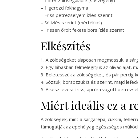
– 1 liter zöldségalaplé (sószegény)
– 1 gerezd fokhagyma
– Friss petrezselyem ízlés szerint
– Só ízlés szerint (mértékkel)
– Frissen őrölt fekete bors ízlés szerint
Elkészítés
1. A zöldségeket alaposan megmossuk, a sárgaré
2. Egy lábasban felmelegítjük az olívaolajat,
3. Beletesszük a zöldségeket, és pár percig ke
4. Sózzuk, borsozzuk ízlés szerint, majd lefe
5. A kész levest friss, apróra vágott petrezs
Miért ideális ez a 
A zöldségek, mint a sárgarépa, cukkini, fehér
támogatják az epehólyag egészséges működését