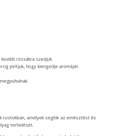
t kisebb rózsákra szedjük.
cig pirítjuk, hogy kiengedje aromáját.
k megpuhulnak.
gok rostokban, amelyek segítik az emésztést és
lyag terhelését.