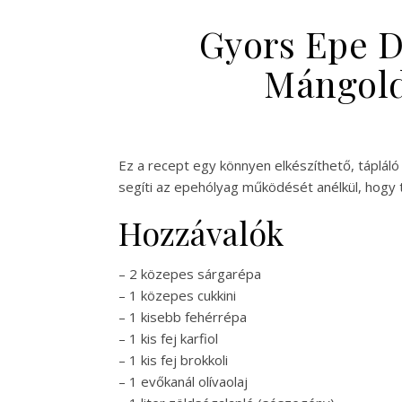
Gyors Epe D
Mángold
Ez a recept egy könnyen elkészíthető, tápláló
segíti az epehólyag működését anélkül, hogy t
Hozzávalók
– 2 közepes sárgarépa
– 1 közepes cukkini
– 1 kisebb fehérrépa
– 1 kis fej karfiol
– 1 kis fej brokkoli
– 1 evőkanál olívaolaj