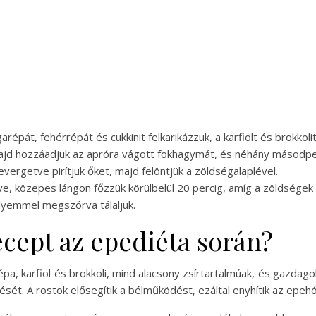
pát, fehérrépát és cukkinit felkarikázzuk, a karfiolt és brokkoli
 majd hozzáadjuk az apróra vágott fokhagymát, és néhány másodper
vergetve pirítjuk őket, majd felöntjük a zöldségalaplével.
dve, közepes lángon főzzük körülbelül 20 percig, amíg a zöldsége
elyemmel megszórva tálaljuk.
recept az epediéta során?
répa, karfiol és brokkoli, mind alacsony zsírtartalmúak, és gazda
. A rostok elősegítik a bélműködést, ezáltal enyhítik az epehó