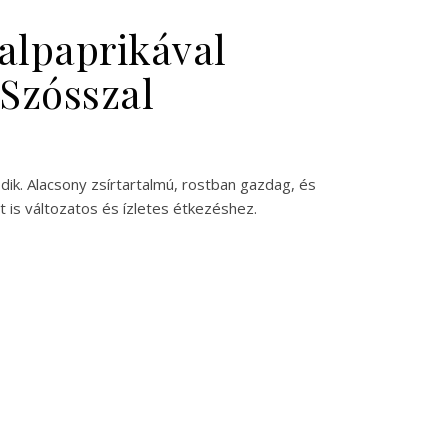
alpaprikával
Szósszal
dik. Alacsony zsírtartalmú, rostban gazdag, és
t is változatos és ízletes étkezéshez.