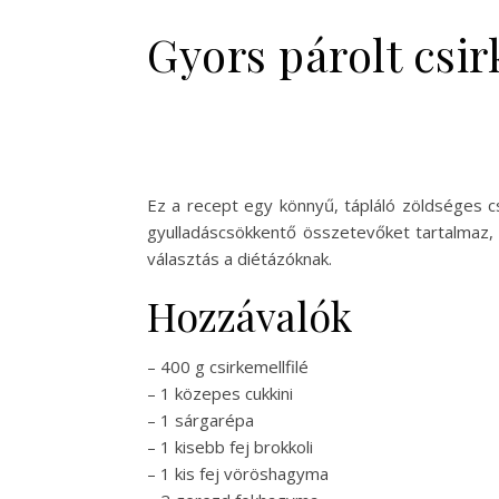
Gyors párolt csir
Ez a recept egy könnyű, tápláló zöldséges cs
gyulladáscsökkentő összetevőket tartalmaz,
választás a diétázóknak.
Hozzávalók
– 400 g csirkemellfilé
– 1 közepes cukkini
– 1 sárgarépa
– 1 kisebb fej brokkoli
– 1 kis fej vöröshagyma