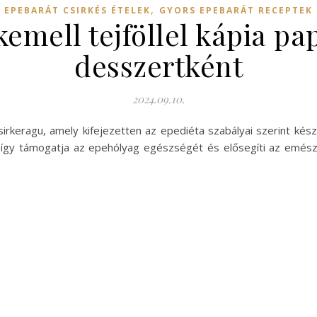
,
EPEBARÁT CSIRKÉS ÉTELEK
GYORS EPEBARÁT RECEPTEK
kemell tejföllel kápia pa
desszertként
2024.09.10.
irkeragu, amely kifejezetten az epediéta szabályai szerint kész
 így támogatja az epehólyag egészségét és elősegíti az emészt