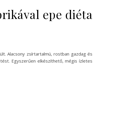
prikával epe diéta
ült. Alacsony zsírtartalmú, rostban gazdag és
ést. Egyszerűen elkészíthető, mégis ízletes