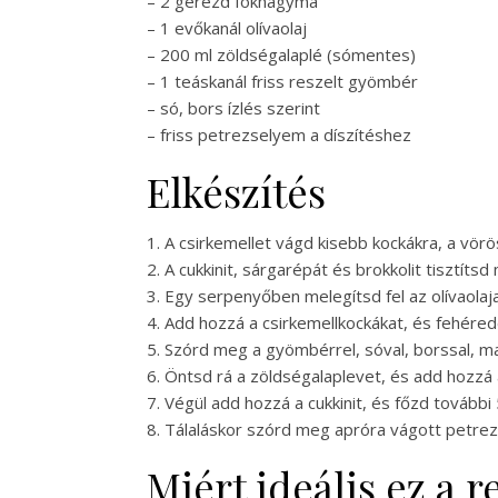
– 2 gerezd fokhagyma
– 1 evőkanál olívaolaj
– 200 ml zöldségalaplé (sómentes)
– 1 teáskanál friss reszelt gyömbér
– só, bors ízlés szerint
– friss petrezselyem a díszítéshez
Elkészítés
1. A csirkemellet vágd kisebb kockákra, a vör
2. A cukkinit, sárgarépát és brokkolit tisztíts
3. Egy serpenyőben melegítsd fel az olívaol
4. Add hozzá a csirkemellkockákat, és fehéredé
5. Szórd meg a gyömbérrel, sóval, borssal, m
6. Öntsd rá a zöldségalaplevet, és add hozzá 
7. Végül add hozzá a cukkinit, és főzd továb
8. Tálaláskor szórd meg apróra vágott petre
Miért ideális ez a 