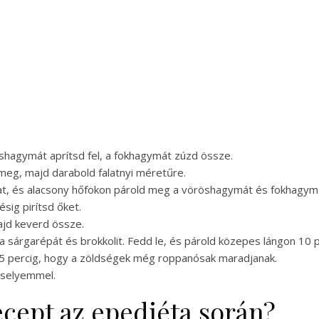
öshagymát aprítsd fel, a fokhagymát zúzd össze.
d meg, majd darabold falatnyi méretűre.
ajat, és alacsony hőfokon párold meg a vöröshagymát és fokhagym
sig pirítsd őket.
ajd keverd össze.
a sárgarépát és brokkolit. Fedd le, és párold közepes lángon 10 p
bi 5 percig, hogy a zöldségek még roppanósak maradjanak.
zselyemmel.
recept az epediéta során?