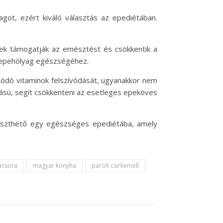
got, ezért kiváló választás az epediétában.
yek támogatják az emésztést és csökkentik a
z epehólyag egészségéhez.
ldódó vitaminok felszívódását, ugyanakkor nem
tású, segít csökkenteni az esetleges epeköves
leszthető egy egészséges epediétába, amely
acsora
magyar konyha
párolt csirkemell