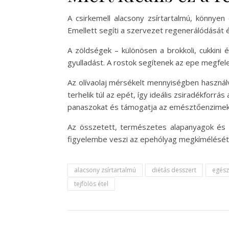
A csirkemell alacsony zsírtartalmú, könnye
Emellett segíti a szervezet regenerálódását 
A zöldségek – különösen a brokkoli, cukkin
gyulladást. A rostok segítenek az epe megfe
Az olívaolaj mérsékelt mennyiségben használv
terhelik túl az epét, így ideális zsiradékfo
panaszokat és támogatja az emésztőenzimek
Az összetett, természetes alapanyagok és 
figyelembe veszi az epehólyag megkímélésé
alacsony zsírtartalmú
diétás desszert
egész
tejfölös étel