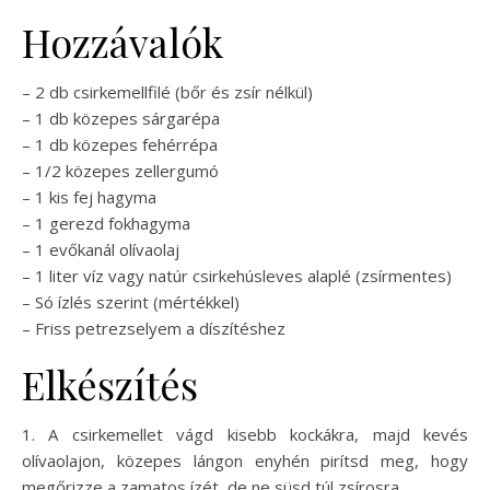
Hozzávalók
– 2 db csirkemellfilé (bőr és zsír nélkül)
– 1 db közepes sárgarépa
– 1 db közepes fehérrépa
– 1/2 közepes zellergumó
– 1 kis fej hagyma
– 1 gerezd fokhagyma
– 1 evőkanál olívaolaj
– 1 liter víz vagy natúr csirkehúsleves alaplé (zsírmentes)
– Só ízlés szerint (mértékkel)
– Friss petrezselyem a díszítéshez
Elkészítés
1. A csirkemellet vágd kisebb kockákra, majd kevés
olívaolajon, közepes lángon enyhén pirítsd meg, hogy
megőrizze a zamatos ízét, de ne süsd túl zsírosra.