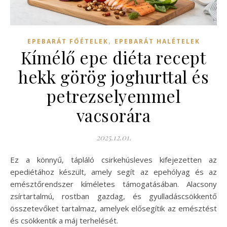
,
EPEBARÁT FŐÉTELEK
EPEBARÁT HALÉTELEK
Kímélő epe diéta recept
hekk görög joghurttal és
petrezselyemmel
vacsorára
2025.12.01.
Ez a könnyű, tápláló csirkehúsleves kifejezetten az
epediétához készült, amely segít az epehólyag és az
emésztőrendszer kíméletes támogatásában. Alacsony
zsírtartalmú, rostban gazdag, és gyulladáscsökkentő
összetevőket tartalmaz, amelyek elősegítik az emésztést
és csökkentik a máj terhelését.