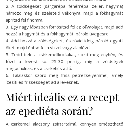
2. A zöldségeket (sárgarépa, fehérrépa, zeller, hagyma)
hámozd meg és szeleteld vékonyra, majd a fokhagymát
aprítsd fel finomra.
3. Egy nagy lábasban forrósítsd fel az olívaolajat, majd add
hozzá a hagymát és a fokhagymát, párold üvegesre.
4. Add hozzá a zöldségeket, és rövid ideig párold együtt
őket, majd öntsd fel a vízzel vagy alaplével.
5. Tedd bele a csirkemellkockákat, sózd meg enyhén, és
főzd a levest kb. 25-30 percig, míg a zöldségek
megpuhulnak, és a csirkehús átfő.
6. Tálaláskor szórd meg friss petrezselyemmel, amely
ízesíti és frissességet ad a levesnek.
Miért ideális ez a recept
az epediéta során?
A csirkemell alacsony zsírtartalmú, könnyen emészthető