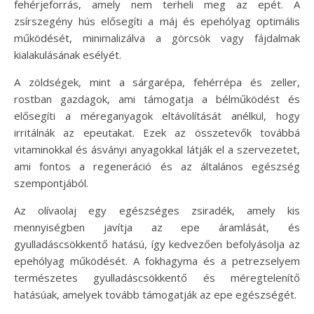
fehérjeforrás, amely nem terheli meg az epét. A
zsírszegény hús elősegíti a máj és epehólyag optimális
működését, minimalizálva a görcsök vagy fájdalmak
kialakulásának esélyét.
A zöldségek, mint a sárgarépa, fehérrépa és zeller,
rostban gazdagok, ami támogatja a bélműködést és
elősegíti a méreganyagok eltávolítását anélkül, hogy
irritálnák az epeutakat. Ezek az összetevők továbbá
vitaminokkal és ásványi anyagokkal látják el a szervezetet,
ami fontos a regeneráció és az általános egészség
szempontjából.
Az olívaolaj egy egészséges zsiradék, amely kis
mennyiségben javítja az epe áramlását, és
gyulladáscsökkentő hatású, így kedvezően befolyásolja az
epehólyag működését. A fokhagyma és a petrezselyem
természetes gyulladáscsökkentő és méregtelenítő
hatásúak, amelyek tovább támogatják az epe egészségét.