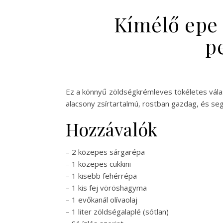
Kímélő epe 
p
Ez a könnyű zöldségkrémleves tökéletes válas
alacsony zsírtartalmú, rostban gazdag, és seg
Hozzávalók
– 2 közepes sárgarépa
– 1 közepes cukkini
– 1 kisebb fehérrépa
– 1 kis fej vöröshagyma
– 1 evőkanál olívaolaj
– 1 liter zöldségalaplé (sótlan)