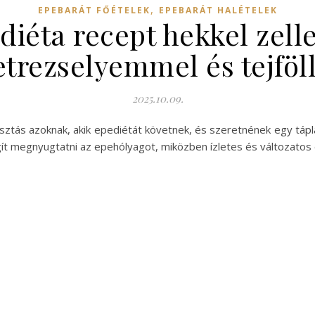
,
EPEBARÁT FŐÉTELEK
EPEBARÁT HALÉTELEK
diéta recept hekkel zelle
etrezselyemmel és tejföll
2025.10.09.
ztás azoknak, akik epediétát követnek, és szeretnének egy táplá
ít megnyugtatni az epehólyagot, miközben ízletes és változatos 