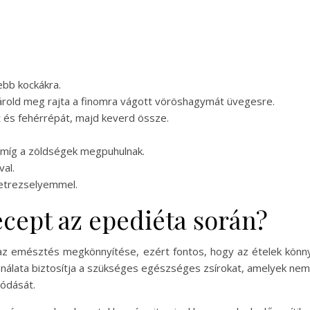
bb kockákra.
 párold meg rajta a finomra vágott vöröshagymát üvegesre.
it és fehérrépát, majd keverd össze.
 amíg a zöldségek megpuhulnak.
val.
petrezselyemmel.
recept az epediéta során?
 az emésztés megkönnyítése, ezért fontos, hogy az ételek könn
ználata biztosítja a szükséges egészséges zsírokat, amelyek ne
vódását.