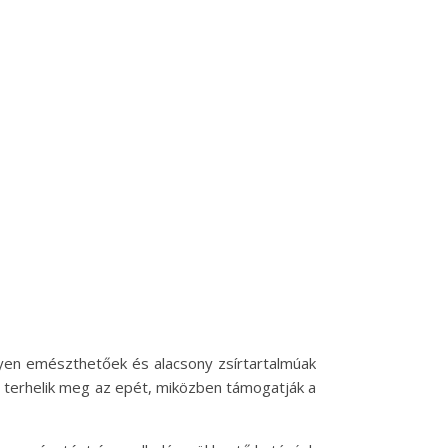
yen emészthetőek és alacsony zsírtartalmúak
m terhelik meg az epét, miközben támogatják a