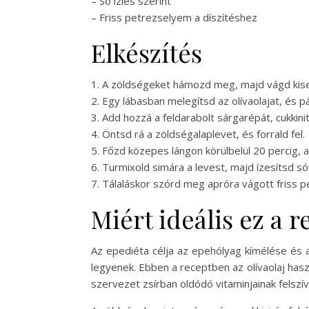
– Só ízlés szerint
– Friss petrezselyem a díszítéshez
Elkészítés
1. A zöldségeket hámozd meg, majd vágd kise
2. Egy lábasban melegítsd az olívaolajat, és
3. Add hozzá a feldarabolt sárgarépát, cukkin
4. Öntsd rá a zöldségalaplevet, és forrald fel.
5. Főzd közepes lángon körülbelül 20 percig,
6. Turmixold simára a levest, majd ízesítsd só
7. Tálaláskor szórd meg apróra vágott friss 
Miért ideális ez a 
Az epediéta célja az epehólyag kímélése és
legyenek. Ebben a receptben az olívaolaj has
szervezet zsírban oldódó vitaminjainak felszí