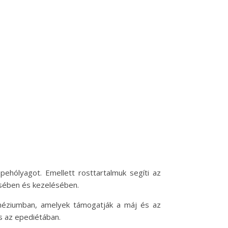
pehólyagot. Emellett rosttartalmuk segíti az
sében és kezelésében.
néziumban, amelyek támogatják a máj és az
s az epediétában.