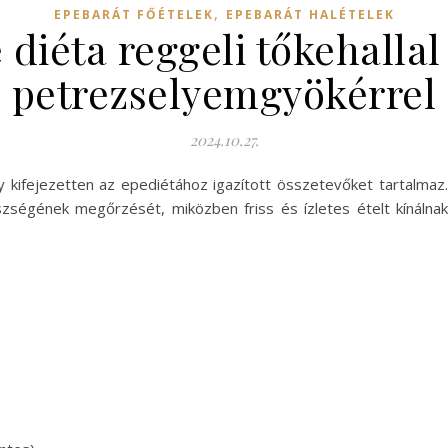
,
EPEBARÁT FŐÉTELEK
EPEBARÁT HALÉTELEK
diéta reggeli tőkehallal
petrezselyemgyökérrel
2024.10.27.
y kifejezetten az epediétához igazított összetevőket tartalmaz
zségének megőrzését, miközben friss és ízletes ételt kínálnak.