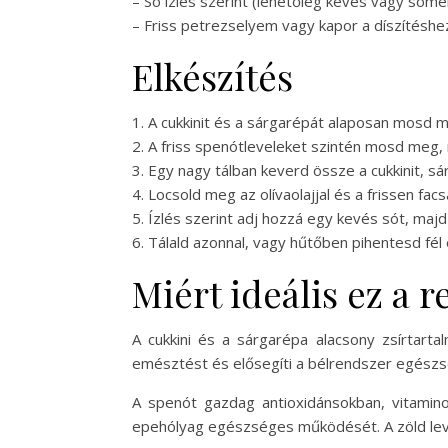
– Só ízlés szerint (lehetőleg kevés vagy sóme
– Friss petrezselyem vagy kapor a díszítéshe
Elkészítés
1. A cukkinit és a sárgarépát alaposan mosd m
2. A friss spenótleveleket szintén mosd meg,
3. Egy nagy tálban keverd össze a cukkinit, s
4. Locsold meg az olívaolajjal és a frissen fa
5. Ízlés szerint adj hozzá egy kevés sót, ma
6. Tálald azonnal, vagy hűtőben pihentesd fél
Miért ideális ez a 
A cukkini és a sárgarépa alacsony zsírtarta
emésztést és elősegíti a bélrendszer egés
A spenót gazdag antioxidánsokban, vitami
epehólyag egészséges működését. A zöld leve