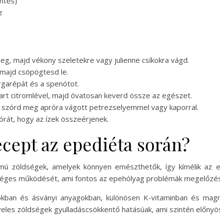
ntes)
z
eg, majd vékony szeletekre vagy julienne csíkokra vágd.
 majd csöpögtesd le.
árgarépát és a spenótot.
csart citromlével, majd óvatosan keverd össze az egészet.
jd szórd meg apróra vágott petrezselyemmel vagy kaporral.
 órát, hogy az ízek összeérjenek.
recept az epediéta során?
lmú zöldségek, amelyek könnyen emészthetők, így kímélik az e
zséges működését, ami fontos az epehólyag problémák megelőzé
nokban és ásványi anyagokban, különösen K-vitaminban és mag
les zöldségek gyulladáscsökkentő hatásúak, ami szintén előnyö