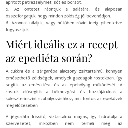
aprított petrezselymet, sót és borsot.
5. Az öntetet ráöntjük a salátára, és alaposan
összeforgatjuk, hogy minden zöldség jól bevonódjon.
6. Azonnal tálaljuk, vagy hűtőben rövid ideig pihentetve
fogyasztjuk.
Miért ideális ez a recept
az epediéta során?
A cukkini és a sárgarépa alacsony zsírtartalmú, könnyen
emészthető zöldségek, amelyek gazdagok rostokban, így
segítik az emésztést és az epehólyag működését. A
rostok elősegítik a bélmozgást és hozzájárulnak a
koleszterinszint szabályozásához, ami fontos az epekövek
megelőzésében.
A jégsaláta frissítő, víztartalma magas, így hidratálja a
szervezetet, miközben nem terheli meg az