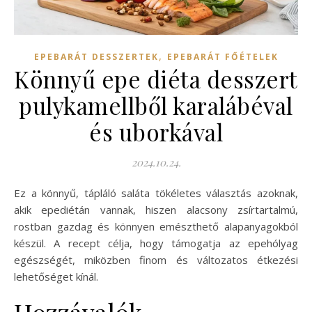
,
EPEBARÁT DESSZERTEK
EPEBARÁT FŐÉTELEK
Könnyű epe diéta desszert
pulykamellből karalábéval
és uborkával
2024.10.24.
Ez a könnyű, tápláló saláta tökéletes választás azoknak,
akik epediétán vannak, hiszen alacsony zsírtartalmú,
rostban gazdag és könnyen emészthető alapanyagokból
készül. A recept célja, hogy támogatja az epehólyag
egészségét, miközben finom és változatos étkezési
lehetőséget kínál.