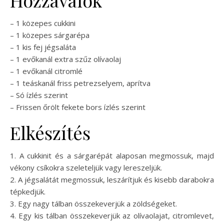
Hozzávalók
– 1 közepes cukkini
– 1 közepes sárgarépa
– 1 kis fej jégsaláta
– 1 evőkanál extra szűz olívaolaj
– 1 evőkanál citromlé
– 1 teáskanál friss petrezselyem, aprítva
– Só ízlés szerint
– Frissen őrölt fekete bors ízlés szerint
Elkészítés
1. A cukkinit és a sárgarépát alaposan megmossuk, majd
vékony csíkokra szeleteljük vagy lereszeljük.
2. A jégsalátát megmossuk, leszárítjuk és kisebb darabokra
tépkedjük.
3. Egy nagy tálban összekeverjük a zöldségeket.
4. Egy kis tálban összekeverjük az olívaolajat, citromlevet,