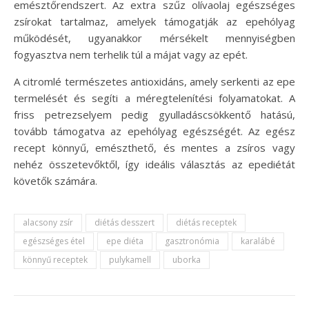
emésztőrendszert. Az extra szűz olívaolaj egészséges
zsírokat tartalmaz, amelyek támogatják az epehólyag
működését, ugyanakkor mérsékelt mennyiségben
fogyasztva nem terhelik túl a májat vagy az epét.
A citromlé természetes antioxidáns, amely serkenti az epe
termelését és segíti a méregtelenítési folyamatokat. A
friss petrezselyem pedig gyulladáscsökkentő hatású,
tovább támogatva az epehólyag egészségét. Az egész
recept könnyű, emészthető, és mentes a zsíros vagy
nehéz összetevőktől, így ideális választás az epediétát
követők számára.
alacsony zsír
diétás desszert
diétás receptek
egészséges étel
epe diéta
gasztronómia
karalábé
könnyű receptek
pulykamell
uborka