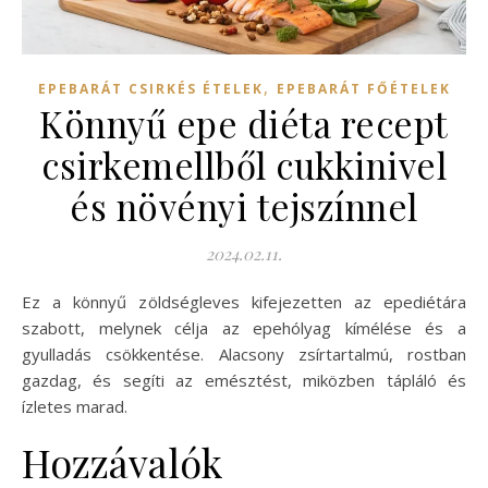
,
EPEBARÁT CSIRKÉS ÉTELEK
EPEBARÁT FŐÉTELEK
Könnyű epe diéta recept
csirkemellből cukkinivel
és növényi tejszínnel
2024.02.11.
Ez a könnyű zöldségleves kifejezetten az epediétára
szabott, melynek célja az epehólyag kímélése és a
gyulladás csökkentése. Alacsony zsírtartalmú, rostban
gazdag, és segíti az emésztést, miközben tápláló és
ízletes marad.
Hozzávalók