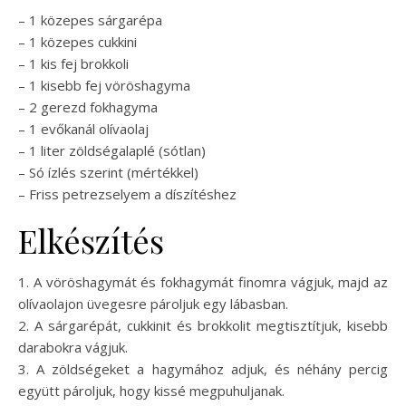
– 1 közepes sárgarépa
– 1 közepes cukkini
– 1 kis fej brokkoli
– 1 kisebb fej vöröshagyma
– 2 gerezd fokhagyma
– 1 evőkanál olívaolaj
– 1 liter zöldségalaplé (sótlan)
– Só ízlés szerint (mértékkel)
– Friss petrezselyem a díszítéshez
Elkészítés
1. A vöröshagymát és fokhagymát finomra vágjuk, majd az
olívaolajon üvegesre pároljuk egy lábasban.
2. A sárgarépát, cukkinit és brokkolit megtisztítjuk, kisebb
darabokra vágjuk.
3. A zöldségeket a hagymához adjuk, és néhány percig
együtt pároljuk, hogy kissé megpuhuljanak.