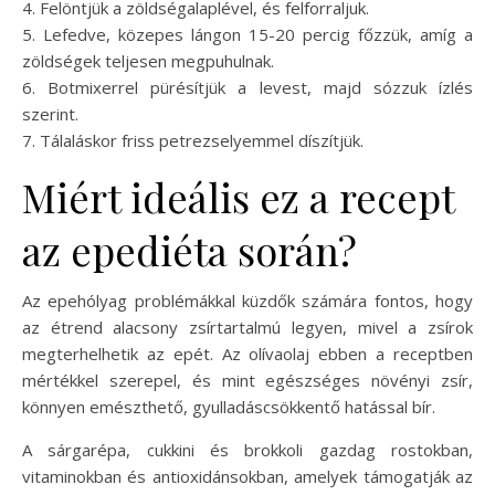
4. Felöntjük a zöldségalaplével, és felforraljuk.
5. Lefedve, közepes lángon 15-20 percig főzzük, amíg a
zöldségek teljesen megpuhulnak.
6. Botmixerrel pürésítjük a levest, majd sózzuk ízlés
szerint.
7. Tálaláskor friss petrezselyemmel díszítjük.
Miért ideális ez a recept
az epediéta során?
Az epehólyag problémákkal küzdők számára fontos, hogy
az étrend alacsony zsírtartalmú legyen, mivel a zsírok
megterhelhetik az epét. Az olívaolaj ebben a receptben
mértékkel szerepel, és mint egészséges növényi zsír,
könnyen emészthető, gyulladáscsökkentő hatással bír.
A sárgarépa, cukkini és brokkoli gazdag rostokban,
vitaminokban és antioxidánsokban, amelyek támogatják az