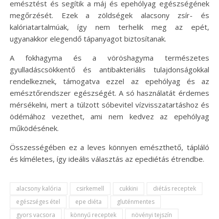
emésztést és segítik a máj és epehólyag egészségének
megőrzését. Ezek a zöldségek alacsony zsír- és
kalóriatartalmúak, így nem terhelik meg az epét,
ugyanakkor elegendő tápanyagot biztosítanak.
A fokhagyma és a vöröshagyma természetes
gyulladáscsökkentő és antibakteriális tulajdonságokkal
rendelkeznek, támogatva ezzel az epehólyag és az
emésztőrendszer egészségét. A só használatát érdemes
mérsékelni, mert a túlzott sóbevitel vízvisszatartáshoz és
ödémához vezethet, ami nem kedvez az epehólyag
működésének.
Összességében ez a leves könnyen emészthető, tápláló
és kíméletes, így ideális választás az epediétás étrendbe.
alacsony kalória
csirkemell
cukkini
diétás receptek
egészséges étel
epe diéta
gluténmentes
gyors vacsora
könnyű receptek
növényi tejszín