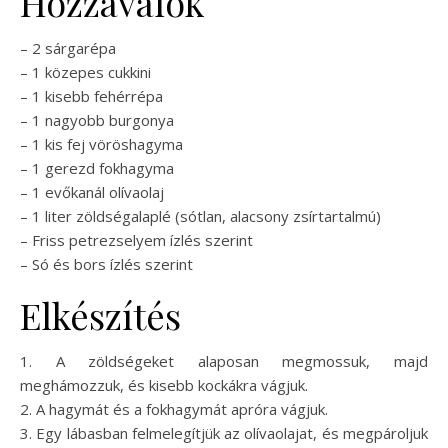
Hozzávalók
– 2 sárgarépa
– 1 közepes cukkini
– 1 kisebb fehérrépa
– 1 nagyobb burgonya
– 1 kis fej vöröshagyma
– 1 gerezd fokhagyma
– 1 evőkanál olívaolaj
– 1 liter zöldségalaplé (sótlan, alacsony zsírtartalmú)
– Friss petrezselyem ízlés szerint
– Só és bors ízlés szerint
Elkészítés
1. A zöldségeket alaposan megmossuk, majd
meghámozzuk, és kisebb kockákra vágjuk.
2. A hagymát és a fokhagymát apróra vágjuk.
3. Egy lábasban felmelegítjük az olívaolajat, és megpároljuk