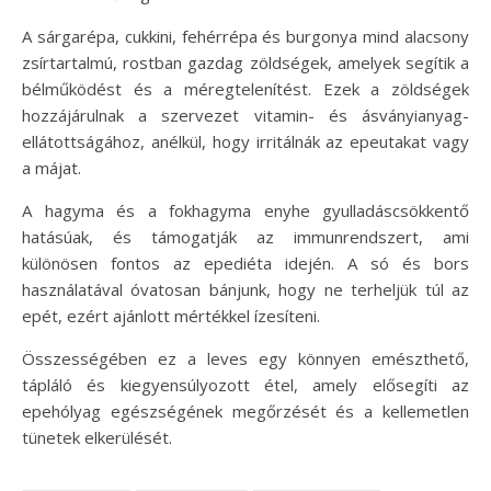
A sárgarépa, cukkini, fehérrépa és burgonya mind alacsony
zsírtartalmú, rostban gazdag zöldségek, amelyek segítik a
bélműködést és a méregtelenítést. Ezek a zöldségek
hozzájárulnak a szervezet vitamin- és ásványianyag-
ellátottságához, anélkül, hogy irritálnák az epeutakat vagy
a májat.
A hagyma és a fokhagyma enyhe gyulladáscsökkentő
hatásúak, és támogatják az immunrendszert, ami
különösen fontos az epediéta idején. A só és bors
használatával óvatosan bánjunk, hogy ne terheljük túl az
epét, ezért ajánlott mértékkel ízesíteni.
Összességében ez a leves egy könnyen emészthető,
tápláló és kiegyensúlyozott étel, amely elősegíti az
epehólyag egészségének megőrzését és a kellemetlen
tünetek elkerülését.