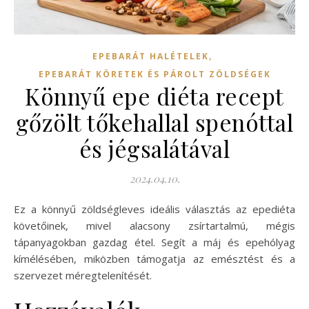
,
EPEBARÁT HALÉTELEK
EPEBARÁT KÖRETEK ÉS PÁROLT ZÖLDSÉGEK
Könnyű epe diéta recept
gőzölt tőkehallal spenóttal
és jégsalátával
2024.04.10.
Ez a könnyű zöldségleves ideális választás az epediéta
követőinek, mivel alacsony zsírtartalmú, mégis
tápanyagokban gazdag étel. Segít a máj és epehólyag
kímélésében, miközben támogatja az emésztést és a
szervezet méregtelenítését.