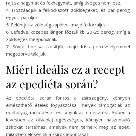
rajta a hagymát és fokhagymát, amíg üveges nem lesz.
4. Hozzáadjuk a felkockázott zöldségeket, és pár percig
együtt pároljuk.
5. Felöntjük a zöldségalaplével, majd felforraljuk.
6. Lefedve, közepes lángon főzzük kb. 20-25 percig, amíg a
zöldségek megpuhulnak.
7. Sóval, borssal ízesítjük, majd friss petrezselyemmel
megszórva tálaljuk.
Miért ideális ez a recept
az epediéta során?
Az epediéta során fontos a zsírszegény, könnyen
emészthető ételek fogyasztása, melyek támogatják az
epehólyag működését és segítik az emésztést. Ebben a
levesben az olívaolaj egészséges, könnyen hasznosuló
zsírokat tartalmaz, amelyek nem terhelik meg az epét,
miközben elősegítik a zsírok lebontását.