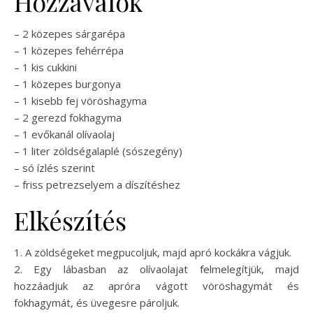
Hozzávalók
– 2 közepes sárgarépa
– 1 közepes fehérrépa
– 1 kis cukkini
– 1 közepes burgonya
– 1 kisebb fej vöröshagyma
– 2 gerezd fokhagyma
– 1 evőkanál olívaolaj
– 1 liter zöldségalaplé (sószegény)
– só ízlés szerint
– friss petrezselyem a díszítéshez
Elkészítés
1. A zöldségeket megpucoljuk, majd apró kockákra vágjuk.
2. Egy lábasban az olívaolajat felmelegítjük, majd
hozzáadjuk az apróra vágott vöröshagymát és
fokhagymát, és üvegesre pároljuk.