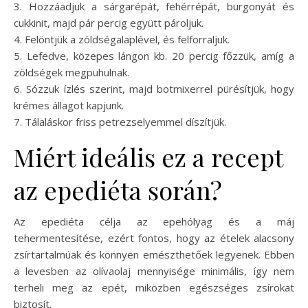
3. Hozzáadjuk a sárgarépát, fehérrépát, burgonyát és
cukkinit, majd pár percig együtt pároljuk.
4. Felöntjük a zöldségalaplével, és felforraljuk.
5. Lefedve, közepes lángon kb. 20 percig főzzük, amíg a
zöldségek megpuhulnak.
6. Sózzuk ízlés szerint, majd botmixerrel pürésítjük, hogy
krémes állagot kapjunk.
7. Tálaláskor friss petrezselyemmel díszítjük.
Miért ideális ez a recept
az epediéta során?
Az epediéta célja az epehólyag és a máj
tehermentesítése, ezért fontos, hogy az ételek alacsony
zsírtartalmúak és könnyen emészthetőek legyenek. Ebben
a levesben az olívaolaj mennyisége minimális, így nem
terheli meg az epét, miközben egészséges zsírokat
biztosít.