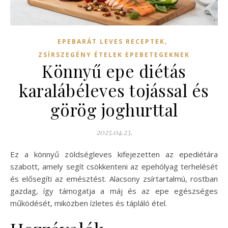
,
EPEBARÁT LEVES RECEPTEK
ZSÍRSZEGÉNY ÉTELEK EPEBETEGEKNEK
Könnyű epe diétás
karalábéleves tojással és
görög joghurttal
2025.04.23.
Ez a könnyű zöldségleves kifejezetten az epediétára
szabott, amely segít csökkenteni az epehólyag terhelését
és elősegíti az emésztést. Alacsony zsírtartalmú, rostban
gazdag, így támogatja a máj és az epe egészséges
működését, miközben ízletes és tápláló étel.