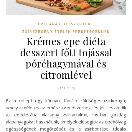
,
EPEBARÁT DESSZERTEK
ZSÍRSZEGÉNY ÉTELEK EPEBETEGEKNEK
Krémes epe diéta
desszert főtt tojással
póréhagymával és
citromlével
2024.12.13.
Ez a recept egy könnyű, tápláló zöldséges csirkeragu,
amely kíméletes az emésztőrendszerhez, és jól illeszkedik
az epediétába. Alacsony zsírtartalmú, rostban gazdag
alapanyagokat használunk, amelyek elősegítik az epehólyag
egészségének megőrzését és a zsírbontást. Ideális