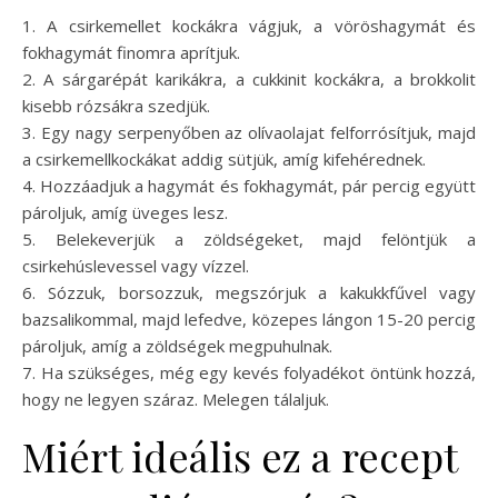
1. A csirkemellet kockákra vágjuk, a vöröshagymát és
fokhagymát finomra aprítjuk.
2. A sárgarépát karikákra, a cukkinit kockákra, a brokkolit
kisebb rózsákra szedjük.
3. Egy nagy serpenyőben az olívaolajat felforrósítjuk, majd
a csirkemellkockákat addig sütjük, amíg kifehérednek.
4. Hozzáadjuk a hagymát és fokhagymát, pár percig együtt
pároljuk, amíg üveges lesz.
5. Belekeverjük a zöldségeket, majd felöntjük a
csirkehúslevessel vagy vízzel.
6. Sózzuk, borsozzuk, megszórjuk a kakukkfűvel vagy
bazsalikommal, majd lefedve, közepes lángon 15-20 percig
pároljuk, amíg a zöldségek megpuhulnak.
7. Ha szükséges, még egy kevés folyadékot öntünk hozzá,
hogy ne legyen száraz. Melegen tálaljuk.
Miért ideális ez a recept