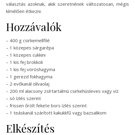
választás azoknak, akik szeretnének változatosan, mégis
kímélően étkezni.
Hozzávalók
– 400 g csirkemellfilé
– 1 közepes sárgarépa
– 1 közepes cukkini
– 1 kis fej brokkoli
– 1 kis fej vöröshagyma
– 1 gerezd fokhagyma
– 2 evőkanál olívaolaj
– 200 ml alacsony zsírtartalmú csirkehúsleves vagy víz
– só ízlés szerint
– frissen őrölt fekete bors ízlés szerint
– 1 teáskanál szárított kakukkfű vagy bazsalikom
Elkészítés