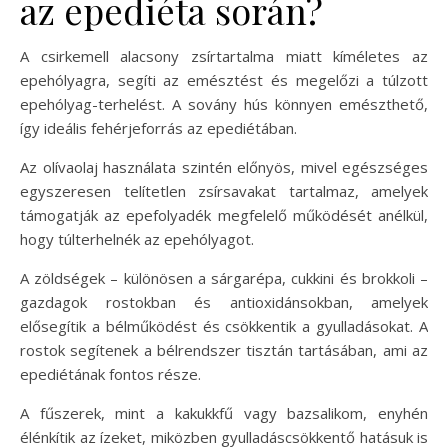
az epediéta során?
A csirkemell alacsony zsírtartalma miatt kíméletes az
epehólyagra, segíti az emésztést és megelőzi a túlzott
epehólyag-terhelést. A sovány hús könnyen emészthető,
így ideális fehérjeforrás az epediétában.
Az olívaolaj használata szintén előnyös, mivel egészséges
egyszeresen telítetlen zsírsavakat tartalmaz, amelyek
támogatják az epefolyadék megfelelő működését anélkül,
hogy túlterhelnék az epehólyagot.
A zöldségek – különösen a sárgarépa, cukkini és brokkoli –
gazdagok rostokban és antioxidánsokban, amelyek
elősegítik a bélműködést és csökkentik a gyulladásokat. A
rostok segítenek a bélrendszer tisztán tartásában, ami az
epediétának fontos része.
A fűszerek, mint a kakukkfű vagy bazsalikom, enyhén
élénkítik az ízeket, miközben gyulladáscsökkentő hatásuk is