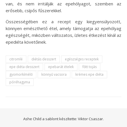
van, és nem irritálják az epehólyagot, szemben az
erősebb, csípős fűszerekkel.
Összességében ez a recept egy kiegyensúlyozott,
könnyen emészthető étel, amely támogatja az epehólyag
egészségét, miközben változatos, ízletes étkezést kínál az
epediéta követőinek.
citromlé
diétás desszert
egészséges receptek
epe diéta desszert
epebarát ételek
főtt tojás
gyomorkímélő
könnyű vacsora
krémes epe diéta
póréhagyma
Ashe Child a sablont készítette:
Viktor Csaszar.