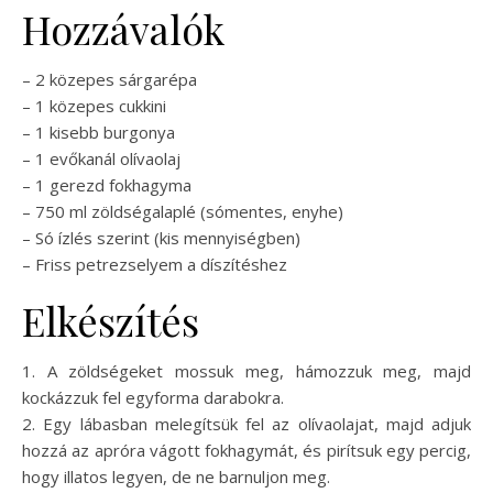
Hozzávalók
– 2 közepes sárgarépa
– 1 közepes cukkini
– 1 kisebb burgonya
– 1 evőkanál olívaolaj
– 1 gerezd fokhagyma
– 750 ml zöldségalaplé (sómentes, enyhe)
– Só ízlés szerint (kis mennyiségben)
– Friss petrezselyem a díszítéshez
Elkészítés
1. A zöldségeket mossuk meg, hámozzuk meg, majd
kockázzuk fel egyforma darabokra.
2. Egy lábasban melegítsük fel az olívaolajat, majd adjuk
hozzá az apróra vágott fokhagymát, és pirítsuk egy percig,
hogy illatos legyen, de ne barnuljon meg.