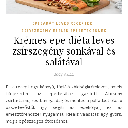
,
EPEBARÁT LEVES RECEPTEK
ZSÍRSZEGÉNY ÉTELEK EPEBETEGEKNEK
Krémes epe diéta leves
zsírszegény sonkával és
salátával
2024.04.22.
Ez a recept egy könnyű, tápláló zöldségkrémleves, amely
kifejezetten az epediétához igazított. Alacsony
zsírtartalmú, rostban gazdag és mentes a puffadást okozó
összetevőktől, így segíti az epehólyag és az
emésztőrendszer nyugalmát. Ideális választás egy gyors,
mégis egészséges étkezéshez.