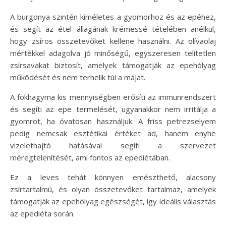
A burgonya szintén kíméletes a gyomorhoz és az epéhez,
és segít az étel állagának krémessé tételében anélkül,
hogy zsíros összetevőket kellene használni. Az olívaolaj
mértékkel adagolva jó minőségű, egyszeresen telítetlen
zsírsavakat biztosít, amelyek támogatják az epehólyag
működését és nem terhelik túl a májat.
A fokhagyma kis mennyiségben erősíti az immunrendszert
és segíti az epe termelését, ugyanakkor nem irritálja a
gyomrot, ha óvatosan használjuk. A friss petrezselyem
pedig nemcsak esztétikai értéket ad, hanem enyhe
vizelethajtó hatásával segíti a szervezet
méregtelenítését, ami fontos az epediétában.
Ez a leves tehát könnyen emészthető, alacsony
zsírtartalmú, és olyan összetevőket tartalmaz, amelyek
támogatják az epehólyag egészségét, így ideális választás
az epediéta során.