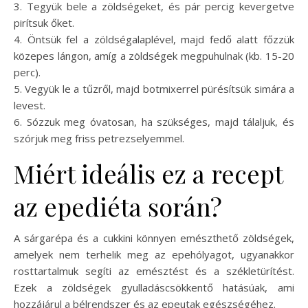
3. Tegyük bele a zöldségeket, és pár percig kevergetve
pirítsuk őket.
4. Öntsük fel a zöldségalaplével, majd fedő alatt főzzük
közepes lángon, amíg a zöldségek megpuhulnak (kb. 15-20
perc).
5. Vegyük le a tűzről, majd botmixerrel pürésítsük simára a
levest.
6. Sózzuk meg óvatosan, ha szükséges, majd tálaljuk, és
szórjuk meg friss petrezselyemmel.
Miért ideális ez a recept
az epediéta során?
A sárgarépa és a cukkini könnyen emészthető zöldségek,
amelyek nem terhelik meg az epehólyagot, ugyanakkor
rosttartalmuk segíti az emésztést és a székletürítést.
Ezek a zöldségek gyulladáscsökkentő hatásúak, ami
hozzájárul a bélrendszer és az epeutak egészségéhez.