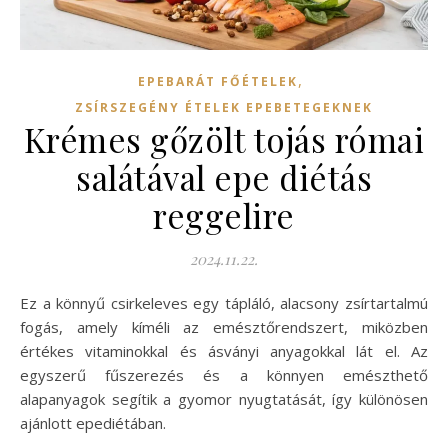
,
EPEBARÁT FŐÉTELEK
ZSÍRSZEGÉNY ÉTELEK EPEBETEGEKNEK
Krémes gőzölt tojás római
salátával epe diétás
reggelire
2024.11.22.
Ez a könnyű csirkeleves egy tápláló, alacsony zsírtartalmú
fogás, amely kíméli az emésztőrendszert, miközben
értékes vitaminokkal és ásványi anyagokkal lát el. Az
egyszerű fűszerezés és a könnyen emészthető
alapanyagok segítik a gyomor nyugtatását, így különösen
ajánlott epediétában.