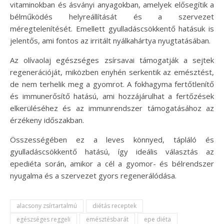
vitaminokban és ásványi anyagokban, amelyek elősegítik a
bélműködés helyreállítását és a szervezet
méregtelenítését. Emellett gyulladáscsökkentő hatásuk is
jelentős, ami fontos az irritált nyálkahártya nyugtatásában.
Az olívaolaj egészséges zsírsavai támogatják a sejtek
regenerációját, miközben enyhén serkentik az emésztést,
de nem terhelik meg a gyomrot. A fokhagyma fertőtlenítő
és immunerősítő hatású, ami hozzájárulhat a fertőzések
elkerüléséhez és az immunrendszer támogatásához az
érzékeny időszakban.
Összességében ez a leves könnyed, tápláló és
gyulladáscsökkentő hatású, így ideális választás az
epediéta során, amikor a cél a gyomor- és bélrendszer
nyugalma és a szervezet gyors regenerálódása.
alacsony zsírtartalmú
diétás receptek
egészséges reggeli
emésztésbarát
epe diéta