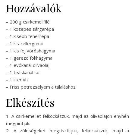
Hozzávalók
– 200 g csirkemellfilé
– 1 közepes sárgarépa
– 1 kisebb fehérrépa
– 1 kis zellergumó
– 1 kis fej vöröshagyma
– 1 gerezd fokhagyma
– 1 evőkanál olívaolaj
– 1 teáskanál só
– 1 liter víz
– Friss petrezselyem a tálaláshoz
Elkészítés
1. A csirkemellet felkockázzuk, majd az olívaolajon enyhén
megpirítjuk.
2. A zöldségeket megtisztítjuk, felkockázzuk, majd a