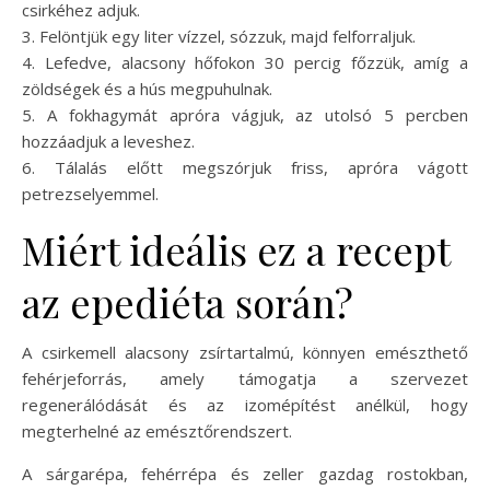
csirkéhez adjuk.
3. Felöntjük egy liter vízzel, sózzuk, majd felforraljuk.
4. Lefedve, alacsony hőfokon 30 percig főzzük, amíg a
zöldségek és a hús megpuhulnak.
5. A fokhagymát apróra vágjuk, az utolsó 5 percben
hozzáadjuk a leveshez.
6. Tálalás előtt megszórjuk friss, apróra vágott
petrezselyemmel.
Miért ideális ez a recept
az epediéta során?
A csirkemell alacsony zsírtartalmú, könnyen emészthető
fehérjeforrás, amely támogatja a szervezet
regenerálódását és az izomépítést anélkül, hogy
megterhelné az emésztőrendszert.
A sárgarépa, fehérrépa és zeller gazdag rostokban,