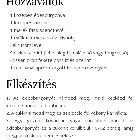
Hozzávalók
– 1 közepes édesburgonya
– 1 közepes cukkini
– 1 marék friss spenótlevél
– 1 evőkanál extra szűz olívaolaj
– Fél citrom leve
– Só ízlés szerint (lehetőleg Himalája só vagy tengeri só)
– Frissen őrölt fekete bors ízlés szerint
– 1 teáskanál apróra vágott friss petrezselyem
Elkészítés
1. Az édesburgonyát hámozd meg, majd kockázd fel
közepes méretű darabokra.
2. A cukkinit mosd meg és szeleteld fel vékony karikákra.
3. Egy gőzölő kosárban vagy párolóban párold az
édesburgonyát és a cukkinit körülbelül 10-12 percig, amíg
megpuhulnak, de nem esnek szét.