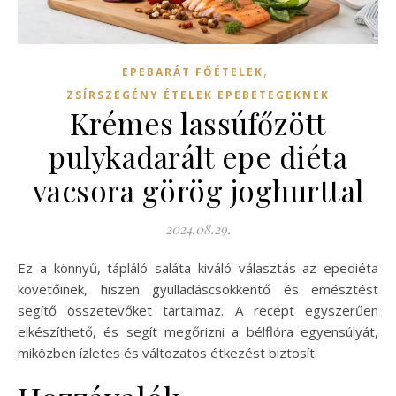
,
EPEBARÁT FŐÉTELEK
ZSÍRSZEGÉNY ÉTELEK EPEBETEGEKNEK
Krémes lassúfőzött
pulykadarált epe diéta
vacsora görög joghurttal
2024.08.29.
Ez a könnyű, tápláló saláta kiváló választás az epediéta
követőinek, hiszen gyulladáscsökkentő és emésztést
segítő összetevőket tartalmaz. A recept egyszerűen
elkészíthető, és segít megőrizni a bélflóra egyensúlyát,
miközben ízletes és változatos étkezést biztosít.