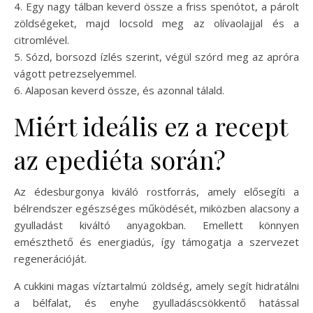
4. Egy nagy tálban keverd össze a friss spenótot, a párolt
zöldségeket, majd locsold meg az olívaolajjal és a
citromlével.
5. Sózd, borsozd ízlés szerint, végül szórd meg az apróra
vágott petrezselyemmel.
6. Alaposan keverd össze, és azonnal tálald.
Miért ideális ez a recept
az epediéta során?
Az édesburgonya kiváló rostforrás, amely elősegíti a
bélrendszer egészséges működését, miközben alacsony a
gyulladást kiváltó anyagokban. Emellett könnyen
emészthető és energiadús, így támogatja a szervezet
regenerációját.
A cukkini magas víztartalmú zöldség, amely segít hidratálni
a bélfalat, és enyhe gyulladáscsökkentő hatással