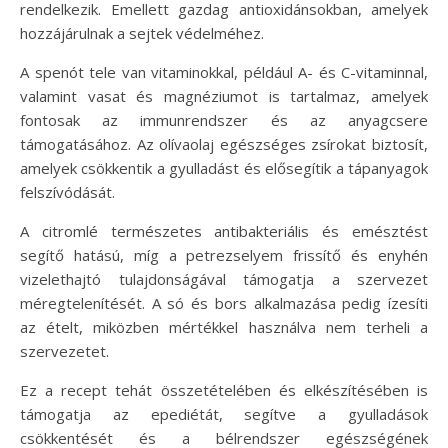
rendelkezik. Emellett gazdag antioxidánsokban, amelyek
hozzájárulnak a sejtek védelméhez.
A spenót tele van vitaminokkal, például A- és C-vitaminnal,
valamint vasat és magnéziumot is tartalmaz, amelyek
fontosak az immunrendszer és az anyagcsere
támogatásához. Az olívaolaj egészséges zsírokat biztosít,
amelyek csökkentik a gyulladást és elősegítik a tápanyagok
felszívódását.
A citromlé természetes antibakteriális és emésztést
segítő hatású, míg a petrezselyem frissítő és enyhén
vizelethajtó tulajdonságával támogatja a szervezet
méregtelenítését. A só és bors alkalmazása pedig ízesíti
az ételt, miközben mértékkel használva nem terheli a
szervezetet.
Ez a recept tehát összetételében és elkészítésében is
támogatja az epediétát, segítve a gyulladások
csökkentését és a bélrendszer egészségének