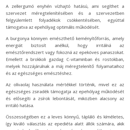
A zellergumó enyhén vízhajtó hatású, ami segíthet a
szervezet méregtelenítésében és a szervezetben
felgyülemlett folyadékok csökkentésében, egyúttal
támogatva az epehólyag optimális működését.
A burgonya könnyen emészthető keményítőforrás, amely
energiát biztosít anélkül, hogy irritálná az
emésztőrendszert vagy fokozná az epeköves panaszokat.
Emellett a brokkoli gazdag C-vitaminban és rostokban,
melyek hozzájárulnak a máj méregtelenítő folyamataihoz
és az egészséges emésztéshez.
Az olívaolaj használata mértékkel történik, mivel ez az
egészséges zsiradék támogatja az epehólyag működését
és elősegíti a zsírok lebontását, miközben alacsony az
irritáló hatása.
Összességében ez a leves könnyű, tápláló és kíméletes,
így kiváló választás az epediéta alatt állók számára, akik