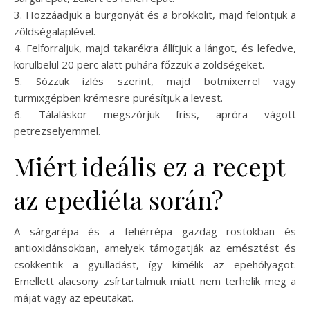
3. Hozzáadjuk a burgonyát és a brokkolit, majd felöntjük a
zöldségalaplével.
4. Felforraljuk, majd takarékra állítjuk a lángot, és lefedve,
körülbelül 20 perc alatt puhára főzzük a zöldségeket.
5. Sózzuk ízlés szerint, majd botmixerrel vagy
turmixgépben krémesre pürésítjük a levest.
6. Tálaláskor megszórjuk friss, apróra vágott
petrezselyemmel.
Miért ideális ez a recept
az epediéta során?
A sárgarépa és a fehérrépa gazdag rostokban és
antioxidánsokban, amelyek támogatják az emésztést és
csökkentik a gyulladást, így kímélik az epehólyagot.
Emellett alacsony zsírtartalmuk miatt nem terhelik meg a
májat vagy az epeutakat.