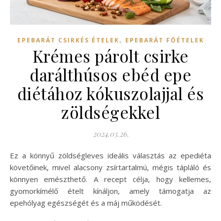
,
EPEBARÁT CSIRKÉS ÉTELEK
EPEBARÁT FŐÉTELEK
Krémes párolt csirke
darálthúsos ebéd epe
diétához kókuszolajjal és
zöldségekkel
2024.03.26.
Ez a könnyű zöldségleves ideális választás az epediéta
követőinek, mivel alacsony zsírtartalmú, mégis tápláló és
könnyen emészthető. A recept célja, hogy kellemes,
gyomorkímélő ételt kínáljon, amely támogatja az
epehólyag egészségét és a máj működését.