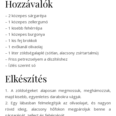
Hozzávalók
– 2 közepes sárgarépa
– 1 közepes zellergumó
– 1 kisebb fehérrépa
– 1 közepes burgonya
– 1 kis fej brokkoli
– 1 evőkanál olívaolaj
– 1 liter zöldségalaplé (sótlan, alacsony zsírtartalmú)
– Friss petrezselyem a díszítéshez
– Ízlés szerint só
Elkészítés
1. A zöldségeket alaposan megmossuk, meghámozzuk,
majd kisebb, egyenletes darabokra vágjuk.
2. Egy lábasban felmelegítjük az olívaolajat, és nagyon
rövid ideig, alacsony hőfokon megpároljuk benne a
sárgarépát, zellert és fehérrépát.