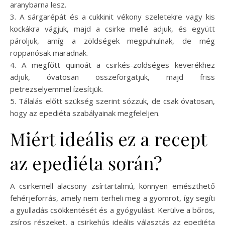
aranybarna lesz.
3. A sárgarépát és a cukkinit vékony szeletekre vagy kis
kockákra vágjuk, majd a csirke mellé adjuk, és együtt
pároljuk, amíg a zöldségek megpuhulnak, de még
roppanósak maradnak.
4. A megfőtt quinoát a csirkés-zöldséges keverékhez
adjuk, óvatosan összeforgatjuk, majd friss
petrezselyemmel ízesítjük.
5. Tálalás előtt szükség szerint sózzuk, de csak óvatosan,
hogy az epediéta szabályainak megfeleljen.
Miért ideális ez a recept
az epediéta során?
A csirkemell alacsony zsírtartalmú, könnyen emészthető
fehérjeforrás, amely nem terheli meg a gyomrot, így segíti
a gyulladás csökkentését és a gyógyulást. Kerülve a bőrös,
zsíros részeket, a csirkehús ideális választás az epediéta