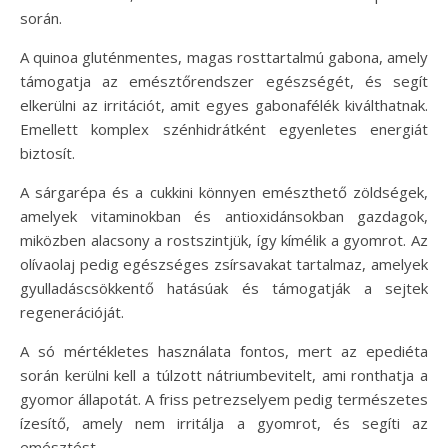
során.
A quinoa gluténmentes, magas rosttartalmú gabona, amely
támogatja az emésztőrendszer egészségét, és segít
elkerülni az irritációt, amit egyes gabonafélék kiválthatnak.
Emellett komplex szénhidrátként egyenletes energiát
biztosít.
A sárgarépa és a cukkini könnyen emészthető zöldségek,
amelyek vitaminokban és antioxidánsokban gazdagok,
miközben alacsony a rostszintjük, így kímélik a gyomrot. Az
olívaolaj pedig egészséges zsírsavakat tartalmaz, amelyek
gyulladáscsökkentő hatásúak és támogatják a sejtek
regenerációját.
A só mértékletes használata fontos, mert az epediéta
során kerülni kell a túlzott nátriumbevitelt, ami ronthatja a
gyomor állapotát. A friss petrezselyem pedig természetes
ízesítő, amely nem irritálja a gyomrot, és segíti az
emésztést.