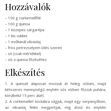
Hozzávalók
– 150 g csirkemellfilé
– 100 g quinoa
– 1 közepes sárgarépa
– 1 kis cukkini
– 1 evőkanál olívaolaj
– friss petrezselyem ízlés szerint
– só (csak mértékkel)
– víz a quinoa főzéséhez
Elkészítés
1. A quinoát alaposan mossuk át hideg vízben, majd
kétszeres mennyiségű enyhén sós vízben főzzük puhára,
körülbelül 15 perc alatt.
2. A csirkemellet kockákra vágjuk, majd egy serpenyőben,
az olívaolaj felén megpirítjuk, míg átsül és enyhén