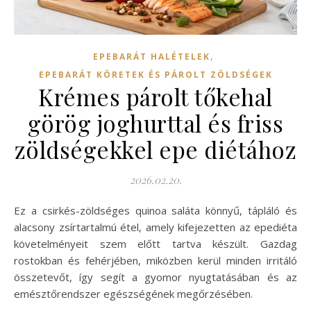
,
EPEBARÁT HALÉTELEK
EPEBARÁT KÖRETEK ÉS PÁROLT ZÖLDSÉGEK
Krémes párolt tőkehal
görög joghurttal és friss
zöldségekkel epe diétához
2026.02.20.
Ez a csirkés-zöldséges quinoa saláta könnyű, tápláló és
alacsony zsírtartalmú étel, amely kifejezetten az epediéta
követelményeit szem előtt tartva készült. Gazdag
rostokban és fehérjében, miközben kerül minden irritáló
összetevőt, így segít a gyomor nyugtatásában és az
emésztőrendszer egészségének megőrzésében.