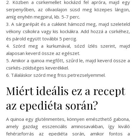
2. Közben a csirkemellet kockázd fel apróra, majd egy
serpenyőben, az olívaolajon süsd meg közepes lángon,
amíg enyhén megpirul, kb. 5-7 perc.
3. A sárgarépát és a cukkinit hámozd meg, majd szeleteld
vékony csíkokra vagy kis kockákra. Add hozzá a csirkéhez,
és párold együtt további 5 percig.
4. Szórd meg a kurkumával, sózd ízlés szerint, majd
alaposan keverd össze az egészet.
5. Amikor a quinoa megfőtt, szűrd le, majd keverd össze a
csirkés-zöldséges keverékkel.
6. Tálaláskor szórd meg friss petrezselyemmel.
Miért ideális ez a recept
az epediéta során?
A quinoa egy gluténmentes, könnyen emészthető gabona,
amely gazdag esszenciális aminosavakban, így kiváló
fehérjeforrás az epediéta során, amikor fontos a