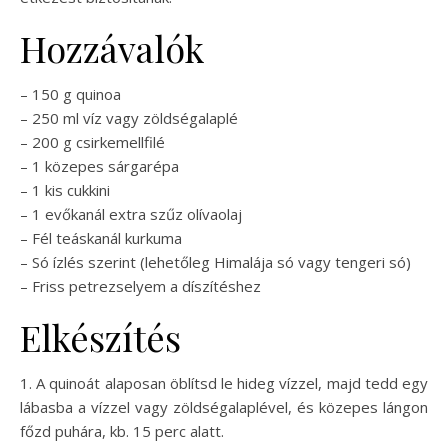
Hozzávalók
– 150 g quinoa
– 250 ml víz vagy zöldségalaplé
– 200 g csirkemellfilé
– 1 közepes sárgarépa
– 1 kis cukkini
– 1 evőkanál extra szűz olívaolaj
– Fél teáskanál kurkuma
– Só ízlés szerint (lehetőleg Himalája só vagy tengeri só)
– Friss petrezselyem a díszítéshez
Elkészítés
1. A quinoát alaposan öblítsd le hideg vízzel, majd tedd egy
lábasba a vízzel vagy zöldségalaplével, és közepes lángon
főzd puhára, kb. 15 perc alatt.