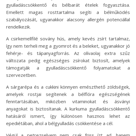
gyulladáscsökkentő és bélbarát ételek fogyasztása.
Emellett magas rosttartalma segíti a bélműködés
szabályozását, ugyanakkor alacsony allergén potenciállal
rendelkezik.
A csirkemellfilé sovány hús, amely kevés zsírt tartalmaz,
így nem terheli meg a gyomrot és a beleket, ugyanakkor jó
fehérje- és tápanyagforrás. Az olívaolaj extra szűz
változata pedig egészséges zsírokat biztosít, amelyek
támogatják a gyulladáscsökkentő folyamatokat a
szervezetben.
A sárgarépa és a cukkini könnyen emészthető zöldségek,
amelyek rostjai segítenek a bélflóra egészségének
fenntartásában, miközben vitaminokat és ásványi
anyagokat is biztosítanak. A kurkuma gyulladáscsökkentő
hatásáról ismert, így különösen hasznos lehet az
epediétában, ahol a bélgyulladás csökkentése a cél.
Végül a petrezselyem nem csak friss ízt ad, hanem