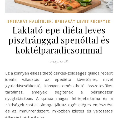
,
EPEBARÁT HALÉTELEK
EPEBARÁT LEVES RECEPTEK
Laktató epe diéta leves
pisztránggal spenóttal és
koktélparadicsommal
2025.02.28.
Ez a könnyen elkészíthető csirkés-zöldséges quinoa recept
ideális választás az epediéta követőinek, mivel
gyulladáscsökkentő, könnyen emészthető összetevőket
tartalmaz, amelyek segítenek a bélrendszer
nyugtatásában. A quinoa magas fehérjetartalma és a
zöldségek rostjai támogatják az egészséges emésztést
és az immunrendszert, miközben ízletes és változatos
étkezést biztosítanak.