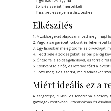
– 1 gerezd fokhagyma
– Só ízlés szerint (mértékkel)
– Friss petrezselyem a díszítéshez
Elkészítés
1. A zöldségeket alaposan mosd meg, majd h
2. Vágd a sárgarépát, cukkinit és fehérrépát k
3. Egy lábasban melegítsd fel az olívaolajat, 
4. Tedd bele a zöldségeket, és pár percig ke
5. Öntsd fel a zöldségalaplével, és forrald fel
6. Csökkentsd a hőt, és lefedve főzd a levest
7. Sózd meg ízlés szerint, majd tálaláskor sz
Miért ideális ez a 
A sárgarépa, cukkini és fehérrépa alacsony
gazdagok rostokban, vitaminokban és ásvány