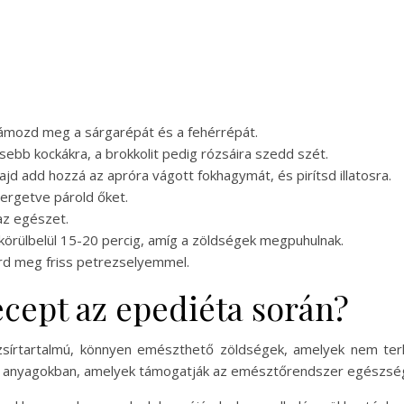
ámozd meg a sárgarépát és a fehérrépát.
isebb kockákra, a brokkolit pedig rózsáira szedd szét.
majd add hozzá az apróra vágott fokhagymát, és pirítsd illatosra.
vergetve párold őket.
 az egészet.
 körülbelül 15-20 percig, amíg a zöldségek megpuhulnak.
órd meg friss petrezselyemmel.
recept az epediéta során?
 zsírtartalmú, könnyen emészthető zöldségek, amelyek nem te
i anyagokban, amelyek támogatják az emésztőrendszer egészségé