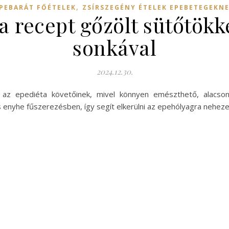
,
PEBARÁT FŐÉTELEK
ZSÍRSZEGÉNY ÉTELEK EPEBETEGEKN
a recept gőzölt sütőtökk
sonkával
2024.12.30.
ás az epediéta követőinek, mivel könnyen emészthető, alacso
nyhe fűszerezésben, így segít elkerülni az epehólyagra nehezedő