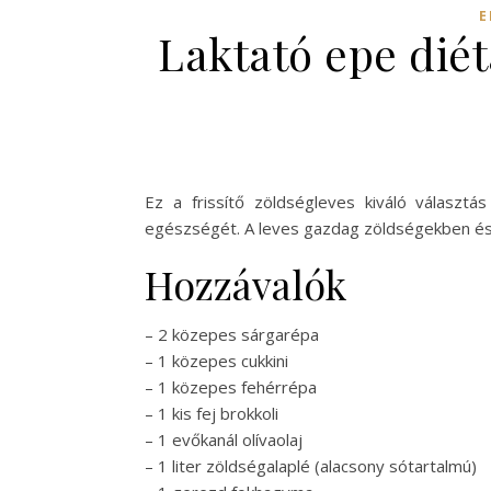
E
Laktató epe diét
Ez a frissítő zöldségleves kiváló választ
egészségét. A leves gazdag zöldségekben és e
Hozzávalók
– 2 közepes sárgarépa
– 1 közepes cukkini
– 1 közepes fehérrépa
– 1 kis fej brokkoli
– 1 evőkanál olívaolaj
– 1 liter zöldségalaplé (alacsony sótartalmú)