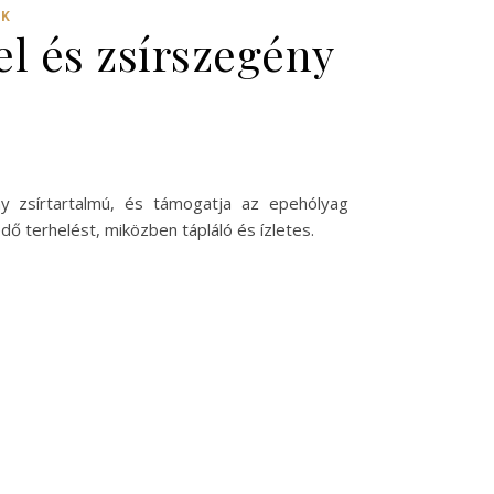
EK
el és zsírszegény
ny zsírtartalmú, és támogatja az epehólyag
 terhelést, miközben tápláló és ízletes.