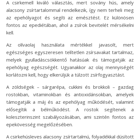
A csirkemell kiváló választás, mert sovány hús, amely
alacsony zsírtartalommal rendelkezik, így nem terheli meg
az epehólyagot és segíti az emésztést. Ez különösen
fontos az epediétában, ahol a zsírok bevitelét mérsékelni
kell.
Az olívaolaj használata mértékkel javasolt, mert
egészséges egyszeresen telítetlen zsírsavakat tartalmaz,
melyek gyulladáscsökkentő hatásúak és támogatják az
epehólyag egészségét. Ugyanakkor az olaj mennyiségét
korlátozni kell, hogy elkerüljük a túlzott zsírfogyasztást.
A zöldségek – sárgarépa, cukkini és brokkoli – gazdag
rostokban, vitaminokban és antioxidánsokban, amelyek
támogatják a máj és az epehólyag működését, valamint
elősegítik a bélműködést. A rostok segítenek a
koleszterinszint szabályozásában, ami szintén fontos az
epekövesség megelőzésében.
A csirkehúsleves alacsony zsírtartalmú, folyadékkal dúsított