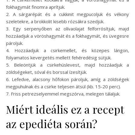
fokhagymát finomra aprítjuk.
2. A sárgarépát és a cukkinit megpucoljuk és vékony
szeletekre, a brokkolit kisebb rózsákra szedjük.
3. Egy serpenyőben az olívaolajat felforrósítjuk, majd
hozzáadjuk a vöröshagymát és a fokhagymát, és üvegesre
pároljuk.
4. Hozzáadjuk a csirkemellet, és közepes lángon,
folyamatos kevergetés mellett fehéredésig sütjük.
5. Beleöntjük a csirkehúslevest, majd hozzáadjuk a
zöldségeket, sóval és borssal ízesítjük.
6. Lefedve, alacsony hőfokon pároljuk, amíg a zöldségek
megpuhulnak és a csirke teljesen átsül (kb. 15-20 perc).
7. Friss petrezselyemmel megszórva, melegen tálaljuk.
Miért ideális ez a recept
az epediéta során?