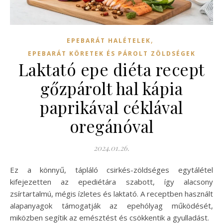
,
EPEBARÁT HALÉTELEK
EPEBARÁT KÖRETEK ÉS PÁROLT ZÖLDSÉGEK
Laktató epe diéta recept
gőzpárolt hal kápia
paprikával céklával
oregánóval
2024.01.26.
Ez a könnyű, tápláló csirkés-zöldséges egytálétel
kifejezetten az epediétára szabott, így alacsony
zsírtartalmú, mégis ízletes és laktató. A receptben használt
alapanyagok támogatják az epehólyag működését,
miközben segítik az emésztést és csökkentik a gyulladást.