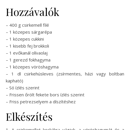
Hozzávalók
– 400 g csirkemell filé
– 1 közepes sárgarépa
– 1 közepes cukkini
– 1 kisebb fej brokkoli
– 1 evőkanál olívaolaj
– 1 gerezd fokhagyma
– 1 közepes vöröshagyma
– 1 dl csirkehúsleves (zsírmentes, házi vagy boltban
kapható)
– Só ízlés szerint
– Frissen őrölt fekete bors ízlés szerint
– Friss petrezselyem a díszítéshez
Elkészítés
1. A csirkemellet kockákra vágjuk, a vöröshagymát és a