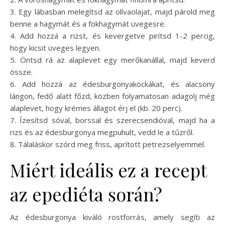
3. Egy lábasban melegítsd az olívaolajat, majd párold meg
benne a hagymát és a fokhagymát üvegesre.
4. Add hozzá a rizst, és kevergetve pirítsd 1-2 percig,
hogy kicsit üveges legyen.
5. Öntsd rá az alaplevet egy merőkanállal, majd keverd
össze.
6. Add hozzá az édesburgonyakockákat, és alacsony
lángon, fedő alatt főzd, közben folyamatosan adagolj még
alaplevet, hogy krémes állagot érj el (kb. 20 perc).
7. Ízesítsd sóval, borssal és szerecsendióval, majd ha a
rizs és az édesburgonya megpuhult, vedd le a tűzről.
8. Tálaláskor szórd meg friss, aprított petrezselyemmel.
Miért ideális ez a recept
az epediéta során?
Az édesburgonya kiváló rostforrás, amely segíti az