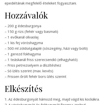
epediétának megfelelő ételeket fogyasztani.
Hozzávalók
– 200 g édesburgonya
– 150 g rizs (fehér vagy basmati)
– 1 evőkanál olívaolaj
– 1 kis fej vöröshagyma
– 500 ml zöldségalaplé (sószegény, házi vagy bolti)
– 1 gerezd fokhagyma
– 1 teáskanál friss szerecsendió (elhagyható)
– Friss petrezselyem a díszítéshez
– Só ízlés szerint (max. kevés)
– Frissen őrölt fehér bors ízlés szerint
Elkészítés
1. Az édesburgonyát hámozd meg, majd vágd kis kockákra.
2. A vöröshagymát és fokhagymát finomra aprítsd.