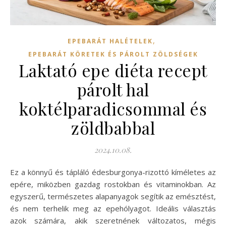
,
EPEBARÁT HALÉTELEK
EPEBARÁT KÖRETEK ÉS PÁROLT ZÖLDSÉGEK
Laktató epe diéta recept
párolt hal
koktélparadicsommal és
zöldbabbal
2024.10.08.
Ez a könnyű és tápláló édesburgonya-rizottó kíméletes az
epére, miközben gazdag rostokban és vitaminokban. Az
egyszerű, természetes alapanyagok segítik az emésztést,
és nem terhelik meg az epehólyagot. Ideális választás
azok számára, akik szeretnének változatos, mégis