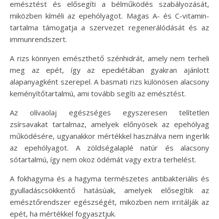
emésztést és elősegíti a bélműködés szabályozását,
miközben kíméli az epehólyagot. Magas A- és C-vitamin-
tartalma támogatja a szervezet regenerálódását és az
immunrendszert.
A rizs könnyen emészthető szénhidrát, amely nem terheli
meg az epét, így az epediétában gyakran ajánlott
alapanyagként szerepel. A basmati rizs különösen alacsony
keményítőtartalmú, ami tovább segíti az emésztést.
Az olívaolaj egészséges egyszeresen telítetlen
zsírsavakat tartalmaz, amelyek előnyösek az epehólyag
működésére, ugyanakkor mértékkel használva nem ingerlik
az epehólyagot. A zöldségalaplé natúr és alacsony
sótartalmú, így nem okoz ödémát vagy extra terhelést.
A fokhagyma és a hagyma természetes antibakteriális és
gyulladáscsökkentő hatásúak, amelyek elősegítik az
emésztőrendszer egészségét, miközben nem irritálják az
epét, ha mértékkel fogyasztjuk.