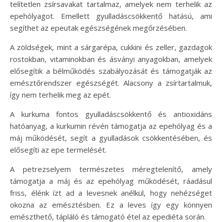
telítetlen zsírsavakat tartalmaz, amelyek nem terhelik az
epehólyagot. Emellett gyulladáscsökkentő hatású, ami
segíthet az epeutak egészségének megőrzésében.
A zöldségek, mint a sárgarépa, cukkini és zeller, gazdagok
rostokban, vitaminokban és ásványi anyagokban, amelyek
elősegítik a bélműködés szabályozását és támogatják az
emésztőrendszer egészségét. Alacsony a zsírtartalmuk,
így nem terhelik meg az epét.
A kurkuma fontos gyulladáscsökkentő és antioxidáns
hatóanyag, a kurkumin révén támogatja az epehólyag és a
máj működését, segít a gyulladások csökkentésében, és
elősegíti az epe termelését.
A petrezselyem természetes méregtelenítő, amely
támogatja a máj és az epehólyag működését, ráadásul
friss, élénk ízt ad a levesnek anélkül, hogy nehézséget
okozna az emésztésben. Ez a leves így egy könnyen
emészthető, tápláló és támogató étel az epediéta során.