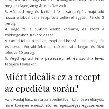
meg az olajon, amíg áttetszővé válik.
3. Hámozd meg és karikázd fel a sárgarépát, majd add
hozzá a láboshoz a felaprított zellerrel együtt. Párold 5
percig.
4. Vágd fel a cukkinit kisebb kockákra, és szórd a
zöldségekhez. Keverd össze.
5. Öntsd fel az alaplével, majd add hozzá a kurkumát, sót
és borsot. Forrald fel, majd csökkentsd a lángot, és főzd
lefedve 20 percig.
6. Végül aprítsd fel a petrezselymet, és szórd a leves
tetejére tálaláskor.
Miért ideális ez a recept
az epediéta során?
Az olívaolaj használata az epediétában különösen előnyös,
mivel könnyen emészthető, és egészséges egyszeresen