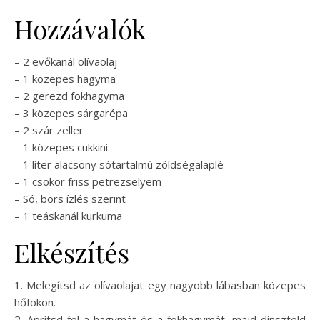
Hozzávalók
– 2 evőkanál olívaolaj
– 1 közepes hagyma
– 2 gerezd fokhagyma
– 3 közepes sárgarépa
– 2 szár zeller
– 1 közepes cukkini
– 1 liter alacsony sótartalmú zöldségalaplé
– 1 csokor friss petrezselyem
– Só, bors ízlés szerint
– 1 teáskanál kurkuma
Elkészítés
1. Melegítsd az olívaolajat egy nagyobb lábasban közepes
hőfokon.
2. Aprítsd fel a hagymát és a fokhagymát, majd dinszteld