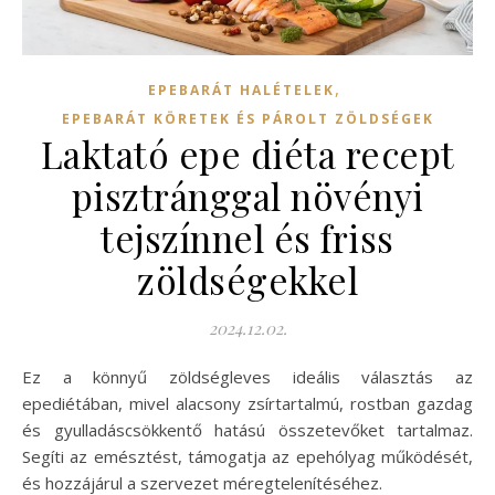
,
EPEBARÁT HALÉTELEK
EPEBARÁT KÖRETEK ÉS PÁROLT ZÖLDSÉGEK
Laktató epe diéta recept
pisztránggal növényi
tejszínnel és friss
zöldségekkel
2024.12.02.
Ez a könnyű zöldségleves ideális választás az
epediétában, mivel alacsony zsírtartalmú, rostban gazdag
és gyulladáscsökkentő hatású összetevőket tartalmaz.
Segíti az emésztést, támogatja az epehólyag működését,
és hozzájárul a szervezet méregtelenítéséhez.