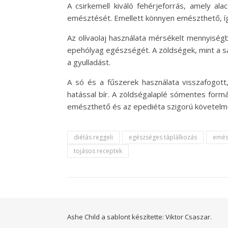
A csirkemell kiváló fehérjeforrás, amely a
emésztését. Emellett könnyen emészthető, így
Az olívaolaj használata mérsékelt mennyiség
epehólyag egészségét. A zöldségek, mint a sá
a gyulladást.
A só és a fűszerek használata visszafogott,
hatással bír. A zöldségalaplé sómentes formá
emészthető és az epediéta szigorú követelmé
diétás reggeli
egészséges táplálkozás
emés
tojásos receptek
Ashe Child a sablont készítette:
Viktor Csaszar.