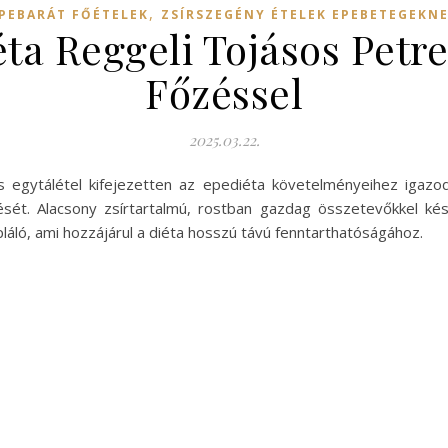
,
PEBARÁT FŐÉTELEK
ZSÍRSZEGÉNY ÉTELEK EPEBETEGEKN
éta Reggeli Tojásos Petr
Főzéssel
2025.03.22.
s egytálétel kifejezetten az epediéta követelményeihez igaz
t. Alacsony zsírtartalmú, rostban gazdag összetevőkkel készü
pláló, ami hozzájárul a diéta hosszú távú fenntarthatóságához.