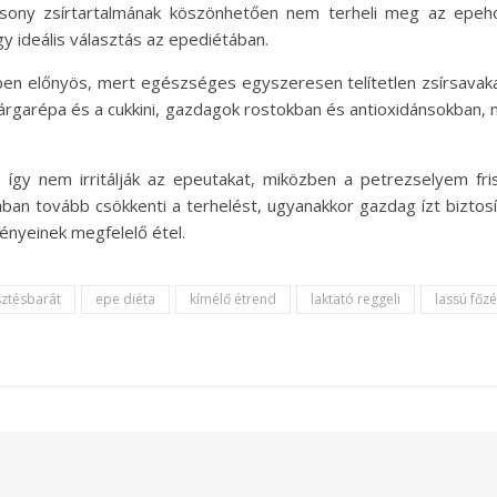
lacsony zsírtartalmának köszönhetően nem terheli meg az epeh
 ideális választás az epediétában.
ben előnyös, mert egészséges egyszeresen telítetlen zsírsavak
rgarépa és a cukkini, gazdagok rostokban és antioxidánsokban, 
 így nem irritálják az epeutakat, miközben a petrezselyem fri
ban tovább csökkenti a terhelést, ugyanakkor gazdag ízt biztosí
nyeinek megfelelő étel.
ztésbarát
epe diéta
kímélő étrend
laktató reggeli
lassú főz