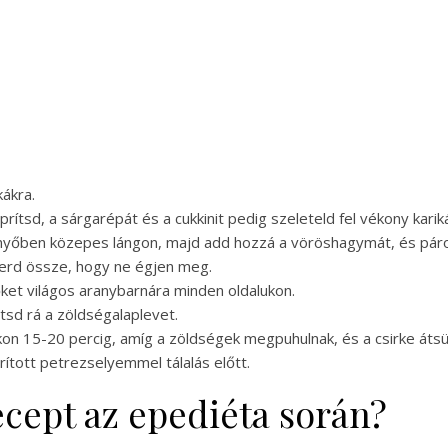
kákra.
ítsd, a sárgarépát és a cukkinit pedig szeleteld fel vékony karik
penyőben közepes lángon, majd add hozzá a vöröshagymát, és pár
erd össze, hogy ne égjen meg.
őket világos aranybarnára minden oldalukon.
ntsd rá a zöldségalaplevet.
kon 15-20 percig, amíg a zöldségek megpuhulnak, és a csirke átsü
rított petrezselyemmel tálalás előtt.
recept az epediéta során?