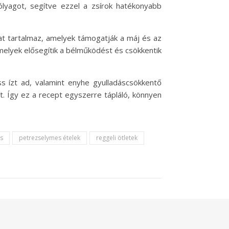
ólyagot, segítve ezzel a zsírok hatékonyabb
at tartalmaz, amelyek támogatják a máj és az
melyek elősegítik a bélműködést és csökkentik
ss ízt ad, valamint enyhe gyulladáscsökkentő
t. Így ez a recept egyszerre tápláló, könnyen
és
petrezselymes ételek
reggeli ötletek