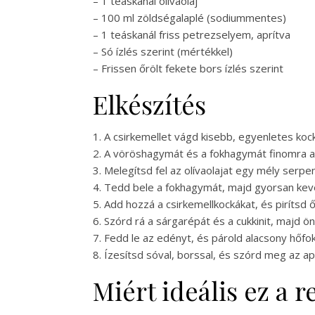
– 1 teáskanál olívaolaj
– 100 ml zöldségalaplé (sodiummentes)
– 1 teáskanál friss petrezselyem, aprítva
– Só ízlés szerint (mértékkel)
– Frissen őrölt fekete bors ízlés szerint
Elkészítés
1. A csirkemellet vágd kisebb, egyenletes koc
2. A vöröshagymát és a fokhagymát finomra apr
3. Melegítsd fel az olívaolajat egy mély ser
4. Tedd bele a fokhagymát, majd gyorsan kev
5. Add hozzá a csirkemellkockákat, és pirítsd 
6. Szórd rá a sárgarépát és a cukkinit, majd ö
7. Fedd le az edényt, és párold alacsony hőfo
8. Ízesítsd sóval, borssal, és szórd meg az ap
Miért ideális ez a 