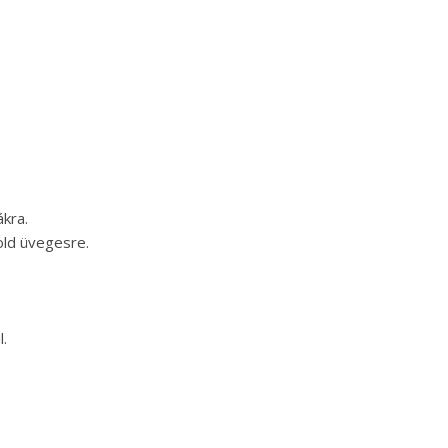
ákra.
old üvegesre.
l.