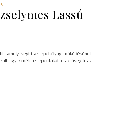
EK
ezselymes Lassú
odik, amely segíti az epehólyag működésének
lt, így kíméli az epeutakat és elősegíti az