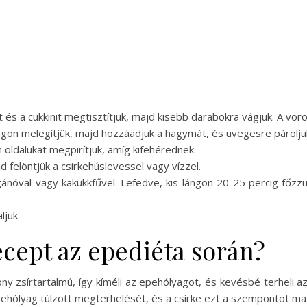
t és a cukkinit megtisztítjuk, majd kisebb darabokra vágjuk. A vör
ngon melegítjük, majd hozzáadjuk a hagymát, és üvegesre párolju
 oldalukat megpirítjuk, amíg kifehérednek.
d felöntjük a csirkehúslevessel vagy vízzel.
ánóval vagy kakukkfűvel. Lefedve, kis lángon 20-25 percig főzz
ljuk.
recept az epediéta során?
sony zsírtartalmú, így kíméli az epehólyagot, és kevésbé terhel
pehólyag túlzott megterhelését, és a csirke ezt a szempontot maxi