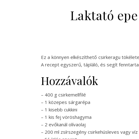
Laktató epe 
Ez a könnyen elkészíthető csirkeragu tökélet
A recept egyszerű, tápláló, és segít fenntar
Hozzávalók
– 400 g csirkemellfilé
– 1 közepes sárgarépa
– 1 kisebb cukkini
– 1 kis fej vöröshagyma
– 2 evőkanál olívaolaj
– 200 ml zsírszegény csirkehúsleves vagy víz