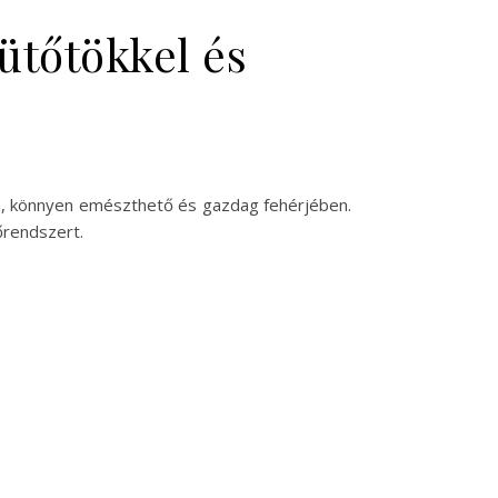
sütőtökkel és
lmú, könnyen emészthető és gazdag fehérjében.
őrendszert.