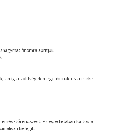
öshagymát finomra aprítjuk.
k.
ük, amíg a zöldségek megpuhulnak és a csirke
i az emésztőrendszert. Az epediétában fontos a
málisan kielégíti.