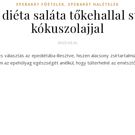
,
EPEBARÁT FŐÉTELEK
EPEBARÁT HALÉTELEK
diéta saláta tőkehallal 
kókuszolajjal
2025.05.11.
es választás az epediétába illesztve, hiszen alacsony zsírtarta
tani az epehólyag egészségét anélkül, hogy túlterhelné az emészt