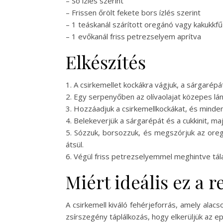
– Só ízlés szerint
– Frissen őrölt fekete bors ízlés szerint
– 1 teáskanál szárított oregánó vagy kakukkfű
– 1 evőkanál friss petrezselyem aprítva
Elkészítés
1. A csirkemellet kockákra vágjuk, a sárgarépá
2. Egy serpenyőben az olívaolajat közepes lá
3. Hozzáadjuk a csirkemellkockákat, és minden
4. Belekeverjük a sárgarépát és a cukkinit, maj
5. Sózzuk, borsozzuk, és megszórjuk az oreg
átsül.
6. Végül friss petrezselyemmel meghintve tála
Miért ideális ez a 
A csirkemell kiváló fehérjeforrás, amely alac
zsírszegény táplálkozás, hogy elkerüljük az e