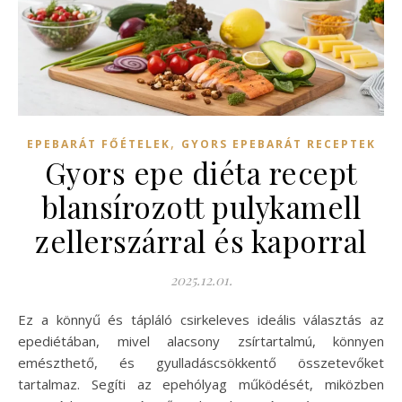
,
EPEBARÁT FŐÉTELEK
GYORS EPEBARÁT RECEPTEK
Gyors epe diéta recept
blansírozott pulykamell
zellerszárral és kaporral
2025.12.01.
Ez a könnyű és tápláló csirkeleves ideális választás az
epediétában, mivel alacsony zsírtartalmú, könnyen
emészthető, és gyulladáscsökkentő összetevőket
tartalmaz. Segíti az epehólyag működését, miközben