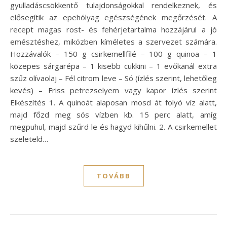
gyulladáscsökkentő tulajdonságokkal rendelkeznek, és
elősegítik az epehólyag egészségének megőrzését. A
recept magas rost- és fehérjetartalma hozzájárul a jó
emésztéshez, miközben kíméletes a szervezet számára.
Hozzávalók – 150 g csirkemellfilé – 100 g quinoa – 1
közepes sárgarépa – 1 kisebb cukkini – 1 evőkanál extra
szűz olívaolaj – Fél citrom leve – Só (ízlés szerint, lehetőleg
kevés) – Friss petrezselyem vagy kapor ízlés szerint
Elkészítés 1. A quinoát alaposan mosd át folyó víz alatt,
majd főzd meg sós vízben kb. 15 perc alatt, amíg
megpuhul, majd szűrd le és hagyd kihűlni. 2. A csirkemellet
szeleteld…
TOVÁBB