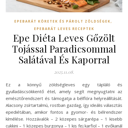
,
EPEBARÁT KÖRETEK ÉS PÁROLT ZÖLDSÉGEK
EPEBARÁT LEVES RECEPTEK
Epe Diéta Leves Gőzölt
Tojással Paradicsommal
Salátával És Kaporral
2025.11.08.
Ez a könnyű zöldségleves egy tápláló és
gyulladáscsökkentő étel, amely segít megnyugtatni az
emésztőrendszert és támogatja a bélflóra helyreállítását.
Alacsony zsírtartalmú, rostban gazdag, így ideális választás
epediétában, amikor fontos a gyomor- és bélrendszer
kímélése. Hozzávalók – 2 közepes sárgarépa – 1 kisebb
cukkini – 1 közepes burgonya – 1 kis fej karfiol – 1 evőkanál