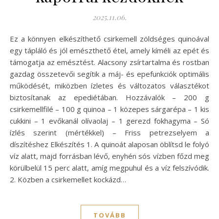
2025.11.06.
Ez a könnyen elkészíthető csirkemell zöldséges quinoával
egy tápláló és jól emészthető étel, amely kíméli az epét és
támogatja az emésztést. Alacsony zsírtartalma és rostban
gazdag összetevői segítik a máj- és epefunkciók optimális
működését, miközben ízletes és változatos választékot
biztosítanak az epediétában. Hozzávalók – 200 g
csirkemellfilé – 100 g quinoa – 1 közepes sárgarépa – 1 kis
cukkini – 1 evőkanál olívaolaj – 1 gerezd fokhagyma – Só
ízlés szerint (mértékkel) – Friss petrezselyem a
díszítéshez Elkészítés 1. A quinoát alaposan öblítsd le folyó
víz alatt, majd forrásban lévő, enyhén sós vízben főzd meg
körülbelül 15 perc alatt, amíg megpuhul és a víz felszívódik.
2. Közben a csirkemellet kockázd…
TOVÁBB