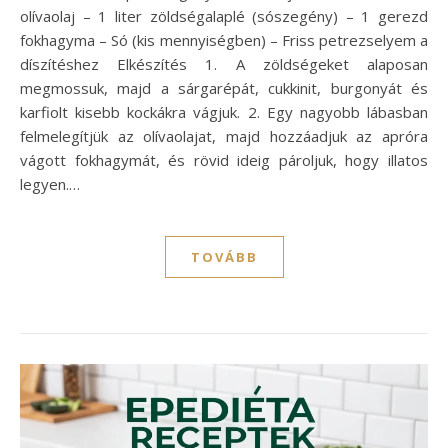
olívaolaj – 1 liter zöldségalaplé (sószegény) – 1 gerezd
fokhagyma – Só (kis mennyiségben) – Friss petrezselyem a
díszítéshez Elkészítés 1. A zöldségeket alaposan
megmossuk, majd a sárgarépát, cukkinit, burgonyát és
karfiolt kisebb kockákra vágjuk. 2. Egy nagyobb lábasban
felmelegítjük az olívaolajat, majd hozzáadjuk az apróra
vágott fokhagymát, és rövid ideig pároljuk, hogy illatos
legyen.…
TOVÁBB