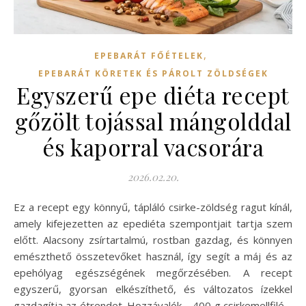
,
EPEBARÁT FŐÉTELEK
EPEBARÁT KÖRETEK ÉS PÁROLT ZÖLDSÉGEK
Egyszerű epe diéta recept
gőzölt tojással mángolddal
és kaporral vacsorára
2026.02.20.
Ez a recept egy könnyű, tápláló csirke-zöldség ragut kínál,
amely kifejezetten az epediéta szempontjait tartja szem
előtt. Alacsony zsírtartalmú, rostban gazdag, és könnyen
emészthető összetevőket használ, így segít a máj és az
epehólyag egészségének megőrzésében. A recept
egyszerű, gyorsan elkészíthető, és változatos ízekkel
gazdagítja az étrendet. Hozzávalók – 400 g csirkemellfilé –