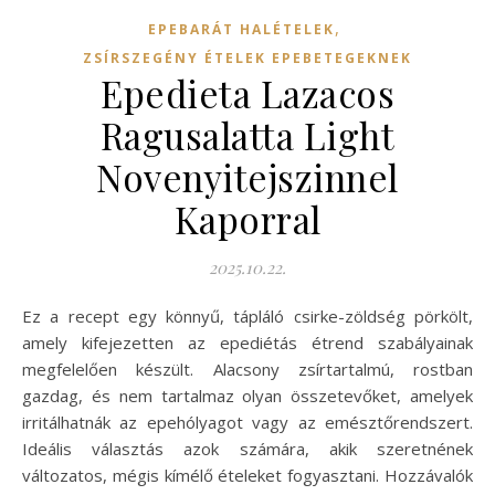
,
EPEBARÁT HALÉTELEK
ZSÍRSZEGÉNY ÉTELEK EPEBETEGEKNEK
Epedieta Lazacos
Ragusalatta Light
Novenyitejszinnel
Kaporral
2025.10.22.
Ez a recept egy könnyű, tápláló csirke-zöldség pörkölt,
amely kifejezetten az epediétás étrend szabályainak
megfelelően készült. Alacsony zsírtartalmú, rostban
gazdag, és nem tartalmaz olyan összetevőket, amelyek
irritálhatnák az epehólyagot vagy az emésztőrendszert.
Ideális választás azok számára, akik szeretnének
változatos, mégis kímélő ételeket fogyasztani. Hozzávalók