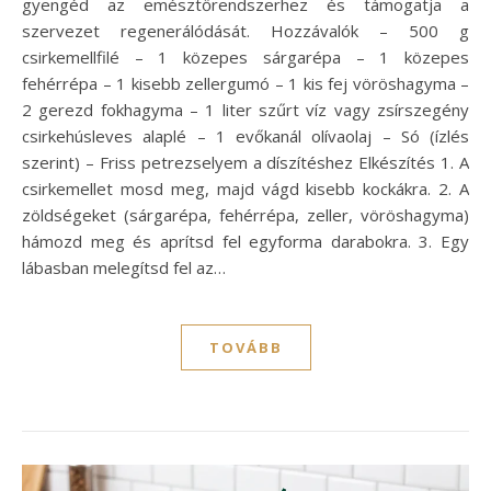
gyengéd az emésztőrendszerhez és támogatja a
szervezet regenerálódását. Hozzávalók – 500 g
csirkemellfilé – 1 közepes sárgarépa – 1 közepes
fehérrépa – 1 kisebb zellergumó – 1 kis fej vöröshagyma –
2 gerezd fokhagyma – 1 liter szűrt víz vagy zsírszegény
csirkehúsleves alaplé – 1 evőkanál olívaolaj – Só (ízlés
szerint) – Friss petrezselyem a díszítéshez Elkészítés 1. A
csirkemellet mosd meg, majd vágd kisebb kockákra. 2. A
zöldségeket (sárgarépa, fehérrépa, zeller, vöröshagyma)
hámozd meg és aprítsd fel egyforma darabokra. 3. Egy
lábasban melegítsd fel az…
TOVÁBB