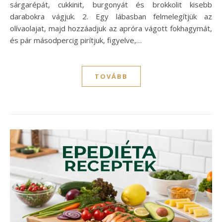
sárgarépát, cukkinit, burgonyát és brokkolit kisebb
darabokra vágjuk. 2. Egy lábasban felmelegítjük az
olívaolajat, majd hozzáadjuk az apróra vágott fokhagymát,
és pár másodpercig pirítjuk, figyelve,…
TOVÁBB