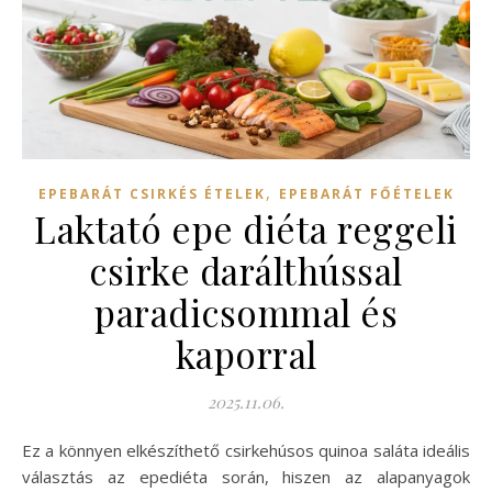
,
EPEBARÁT CSIRKÉS ÉTELEK
EPEBARÁT FŐÉTELEK
Laktató epe diéta reggeli
csirke darálthússal
paradicsommal és
kaporral
2025.11.06.
Ez a könnyen elkészíthető csirkehúsos quinoa saláta ideális
választás az epediéta során, hiszen az alapanyagok