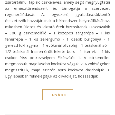
zsírtartalmú, tápláló csirkeleves, amely segít megnyugtatni
az emésztőrendszert és támogatja a szervezet
regenerálódását. Az egyszerű, gyulladáscsökkentő
összetevők hozzájárulnak a bélrendszer helyreállításához,
miközben ízletes és laktató ételt biztosítanak. Hozzávalók
– 300 g csirkemellfilé – 1 közepes sárgarépa – 1 kis
fehérrépa – 1 kis zellergumó – 1 kisebb burgonya – 1
gerezd fokhagyma – 1 evőkanál olívaolaj – 1 teáskanál só –
1/2 teáskanál frissen őrölt fekete bors – 1 liter víz – 1 kis
csokor friss petrezselyem Elkészítés 1. A csirkemellet
megmossuk, majd kisebb kockákra vágjuk. 2. A zöldségeket
megtisztítjuk, majd szintén apró kockákra daraboljuk. 3.
Egy lábasban felmelegítjük az olívaolajat, hozzáadjuk…
TOVÁBB