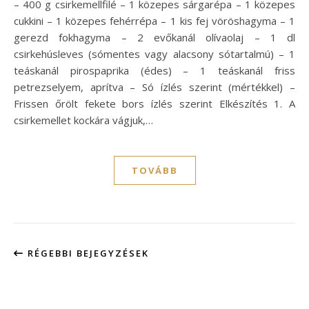
– 400 g csirkemellfilé – 1 közepes sárgarépa – 1 közepes
cukkini – 1 közepes fehérrépa – 1 kis fej vöröshagyma – 1
gerezd fokhagyma – 2 evőkanál olívaolaj – 1 dl
csirkehúsleves (sómentes vagy alacsony sótartalmú) – 1
teáskanál pirospaprika (édes) – 1 teáskanál friss
petrezselyem, aprítva – Só ízlés szerint (mértékkel) –
Frissen őrölt fekete bors ízlés szerint Elkészítés 1. A
csirkemellet kockára vágjuk,…
TOVÁBB
RÉGEBBI BEJEGYZÉSEK