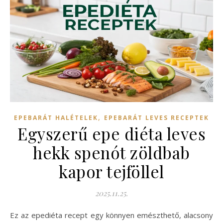
,
EPEBARÁT HALÉTELEK
EPEBARÁT LEVES RECEPTEK
Egyszerű epe diéta leves
hekk spenót zöldbab
kapor tejföllel
2025.11.25.
Ez az epediéta recept egy könnyen emészthető, alacsony