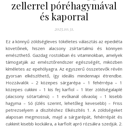
zellerrel póréhagymával
és kaporral
2025.10.31.
Ez a könnyű zöldségleves tökéletes választás az epediéta
követőinek, hiszen alacsony zsírtartalmú és könnyen
emészthető. Gazdag rostokban és vitaminokban, amelyek
támogatják az emésztőrendszer egészségét, miközben
kíméletes az epehólyagra. Az egyszerű összetevők révén
gyorsan elkészíthető, így ideális mindennapi étrendbe.
Hozzávalók – 2 közepes sárgarépa – 1 fehérrépa – 1
közepes cukkini – 1 kis fej karfiol – 1 liter zöldségalaplé
(alacsony sótartalmú) – 1 evőkanál olívaolaj – 1 kisebb
hagyma – Só (ízlés szerint, lehetőleg kevesebb) – Friss
petrezselyem a díszítéshez Elkészítés 1. A zöldségeket
alaposan megmossuk, majd a sárgarépát, fehérrépát és
cukkinit kisebb kockákra, a karfiolt apró rózsákra szedjük. 2.