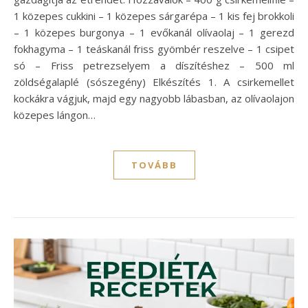
1 közepes cukkini – 1 közepes sárgarépa – 1 kis fej brokkoli
– 1 közepes burgonya – 1 evőkanál olívaolaj – 1 gerezd
fokhagyma – 1 teáskanál friss gyömbér reszelve – 1 csipet
só – Friss petrezselyem a díszítéshez – 500 ml
zöldségalaplé (sószegény) Elkészítés 1. A csirkemellet
kockákra vágjuk, majd egy nagyobb lábasban, az olívaolajon
közepes lángon…
TOVÁBB