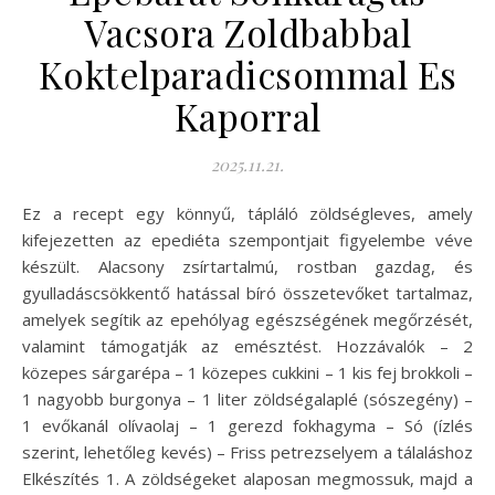
Vacsora Zoldbabbal
Koktelparadicsommal Es
Kaporral
2025.11.21.
Ez a recept egy könnyű, tápláló zöldségleves, amely
kifejezetten az epediéta szempontjait figyelembe véve
készült. Alacsony zsírtartalmú, rostban gazdag, és
gyulladáscsökkentő hatással bíró összetevőket tartalmaz,
amelyek segítik az epehólyag egészségének megőrzését,
valamint támogatják az emésztést. Hozzávalók – 2
közepes sárgarépa – 1 közepes cukkini – 1 kis fej brokkoli –
1 nagyobb burgonya – 1 liter zöldségalaplé (sószegény) –
1 evőkanál olívaolaj – 1 gerezd fokhagyma – Só (ízlés
szerint, lehetőleg kevés) – Friss petrezselyem a tálaláshoz
Elkészítés 1. A zöldségeket alaposan megmossuk, majd a