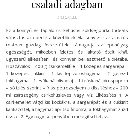
csaladi adagban
2025.11.22.
Ez a könnyű és tápláló csirkehúsos zöldségpörkölt ideális
választás az epediéta követőinek. Alacsony zsírtartalma és
rostban gazdag összetétele támogatja az epehólyag
egészségét, miközben ízletes és laktató ételt kínál.
Egyszerű elkészíteni, és könnyen beilleszthető a diétába.
Hozzávalók – 400 g csirkemellfilé – 1 közepes sárgarépa –
1 közepes cukkini – 1 kis fej vöröshagyma – 2 gerezd
fokhagyma – 1 evőkanál olívaolaj – 1 teáskanál pirospaprika
– só ízlés szerint – friss petrezselyem a díszítéshez – 200
ml zsírszegény csirkehúsleves vagy víz Elkészítés 1. A
csirkemellet vágd kis kockákra, a sárgarépát és a cukkinit
karikázd fel, a hagymát aprítsd finomra, a fokhagymát zúzd
össze. 2. Egy nagy serpenyőben melegítsd fel az…