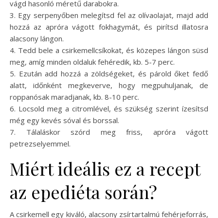
vágd hasonló méretű darabokra.
3. Egy serpenyőben melegítsd fel az olívaolajat, majd add
hozzá az apróra vágott fokhagymát, és pirítsd illatosra
alacsony lángon.
4. Tedd bele a csirkemellcsíkokat, és közepes lángon süsd
meg, amíg minden oldaluk fehéredik, kb. 5-7 perc.
5. Ezután add hozzá a zöldségeket, és párold őket fedő
alatt, időnként megkeverve, hogy megpuhuljanak, de
roppanósak maradjanak, kb. 8-10 perc.
6. Locsold meg a citromlével, és szükség szerint ízesítsd
még egy kevés sóval és borssal.
7. Tálaláskor szórd meg friss, apróra vágott
petrezselyemmel.
Miért ideális ez a recept
az epediéta során?
A csirkemell egy kiváló, alacsony zsírtartalmú fehérjeforrás,