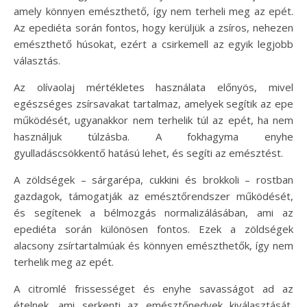
amely könnyen emészthető, így nem terheli meg az epét.
Az epediéta során fontos, hogy kerüljük a zsíros, nehezen
emészthető húsokat, ezért a csirkemell az egyik legjobb
választás.
Az olívaolaj mértékletes használata előnyös, mivel
egészséges zsírsavakat tartalmaz, amelyek segítik az epe
működését, ugyanakkor nem terhelik túl az epét, ha nem
használjuk túlzásba. A fokhagyma enyhe
gyulladáscsökkentő hatású lehet, és segíti az emésztést.
A zöldségek – sárgarépa, cukkini és brokkoli – rostban
gazdagok, támogatják az emésztőrendszer működését,
és segítenek a bélmozgás normalizálásában, ami az
epediéta során különösen fontos. Ezek a zöldségek
alacsony zsírtartalmúak és könnyen emészthetők, így nem
terhelik meg az epét.
A citromlé frissességet és enyhe savasságot ad az
ételnek, ami serkenti az emésztőnedvek kiválasztását,