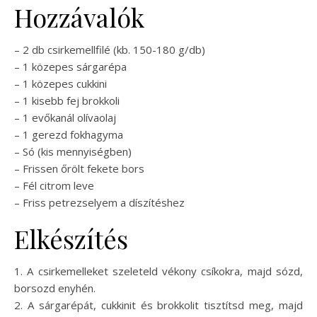
Hozzávalók
– 2 db csirkemellfilé (kb. 150-180 g/db)
– 1 közepes sárgarépa
– 1 közepes cukkini
– 1 kisebb fej brokkoli
– 1 evőkanál olívaolaj
– 1 gerezd fokhagyma
– Só (kis mennyiségben)
– Frissen őrölt fekete bors
– Fél citrom leve
– Friss petrezselyem a díszítéshez
Elkészítés
1. A csirkemelleket szeleteld vékony csíkokra, majd sózd,
borsozd enyhén.
2. A sárgarépát, cukkinit és brokkolit tisztítsd meg, majd