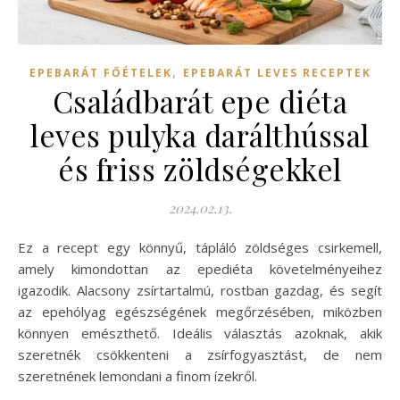
,
EPEBARÁT FŐÉTELEK
EPEBARÁT LEVES RECEPTEK
Családbarát epe diéta
leves pulyka darálthússal
és friss zöldségekkel
2024.02.13.
Ez a recept egy könnyű, tápláló zöldséges csirkemell,
amely kimondottan az epediéta követelményeihez
igazodik. Alacsony zsírtartalmú, rostban gazdag, és segít
az epehólyag egészségének megőrzésében, miközben
könnyen emészthető. Ideális választás azoknak, akik
szeretnék csökkenteni a zsírfogyasztást, de nem
szeretnének lemondani a finom ízekről.