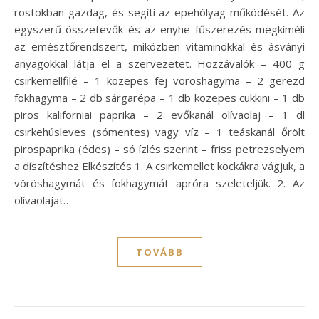
rostokban gazdag, és segíti az epehólyag működését. Az
egyszerű összetevők és az enyhe fűszerezés megkíméli
az emésztőrendszert, miközben vitaminokkal és ásványi
anyagokkal látja el a szervezetet. Hozzávalók – 400 g
csirkemellfilé – 1 közepes fej vöröshagyma – 2 gerezd
fokhagyma – 2 db sárgarépa – 1 db közepes cukkini – 1 db
piros kaliforniai paprika – 2 evőkanál olívaolaj – 1 dl
csirkehúsleves (sómentes) vagy víz – 1 teáskanál őrölt
pirospaprika (édes) – só ízlés szerint – friss petrezselyem
a díszítéshez Elkészítés 1. A csirkemellet kockákra vágjuk, a
vöröshagymát és fokhagymát apróra szeleteljük. 2. Az
olívaolajat…
TOVÁBB