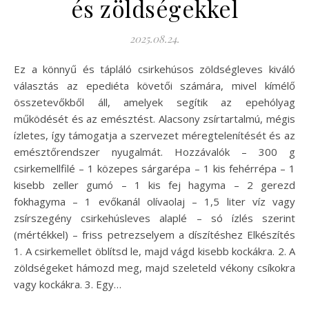
és zöldségekkel
2025.08.24.
Ez a könnyű és tápláló csirkehúsos zöldségleves kiváló
választás az epediéta követői számára, mivel kímélő
összetevőkből áll, amelyek segítik az epehólyag
működését és az emésztést. Alacsony zsírtartalmú, mégis
ízletes, így támogatja a szervezet méregtelenítését és az
emésztőrendszer nyugalmát. Hozzávalók – 300 g
csirkemellfilé – 1 közepes sárgarépa – 1 kis fehérrépa – 1
kisebb zeller gumó – 1 kis fej hagyma – 2 gerezd
fokhagyma – 1 evőkanál olívaolaj – 1,5 liter víz vagy
zsírszegény csirkehúsleves alaplé – só ízlés szerint
(mértékkel) – friss petrezselyem a díszítéshez Elkészítés
1. A csirkemellet öblítsd le, majd vágd kisebb kockákra. 2. A
zöldségeket hámozd meg, majd szeleteld vékony csíkokra
vagy kockákra. 3. Egy…