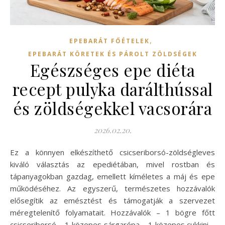
,
EPEBARÁT FŐÉTELEK
EPEBARÁT KÖRETEK ÉS PÁROLT ZÖLDSÉGEK
Egészséges epe diéta
recept pulyka darálthússal
és zöldségekkel vacsorára
2026.02.20.
Ez a könnyen elkészíthető csicseriborsó-zöldségleves
kiváló választás az epediétában, mivel rostban és
tápanyagokban gazdag, emellett kíméletes a máj és epe
működéséhez. Az egyszerű, természetes hozzávalók
elősegítik az emésztést és támogatják a szervezet
méregtelenítő folyamatait. Hozzávalók – 1 bögre főtt
csicseriborsó – 1 közepes sárgarépa – 1 közepes cukkini –