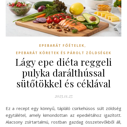
,
EPEBARÁT FŐÉTELEK
EPEBARÁT KÖRETEK ÉS PÁROLT ZÖLDSÉGEK
Lágy epe diéta reggeli
pulyka darálthússal
sütőtökkel és céklával
2025.11.27.
Ez a recept egy könnyű, tápláló csirkehúsos sült zöldség
egytálétel, amely kimondottan az epediétához igazított.
Alacsony zsírtartalmú, rostban gazdag összetevőkből áll,