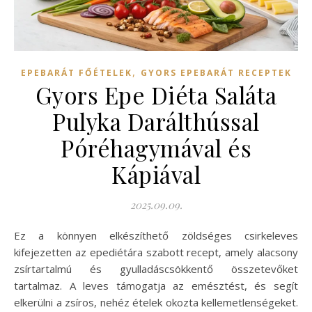
,
EPEBARÁT FŐÉTELEK
GYORS EPEBARÁT RECEPTEK
Gyors Epe Diéta Saláta
Pulyka Darálthússal
Póréhagymával és
Kápiával
2025.09.09.
Ez a könnyen elkészíthető zöldséges csirkeleves
kifejezetten az epediétára szabott recept, amely alacsony
zsírtartalmú és gyulladáscsökkentő összetevőket
tartalmaz. A leves támogatja az emésztést, és segít
elkerülni a zsíros, nehéz ételek okozta kellemetlenségeket.