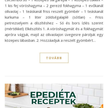
1 kis fej vöröshagyma – 2 gerezd fokhagyma – 1 evőkanál
olívaolaj – 1 teáskanál friss reszelt gyömbér – 1 teáskanál
kurkuma – 1 liter zöldségalaplé (sótlan) – Friss
petrezselyem a díszítéshez – Só és bors ízlés szerint
(mértékkel) Elkészítés 1. A vöröshagymát és a fokhagymát
apróra vágjuk, majd az olívaolajon üvegesre pároljuk egy
közepes lábasban. 2. Hozzáadjuk a reszelt gyömbért…
TOVÁBB