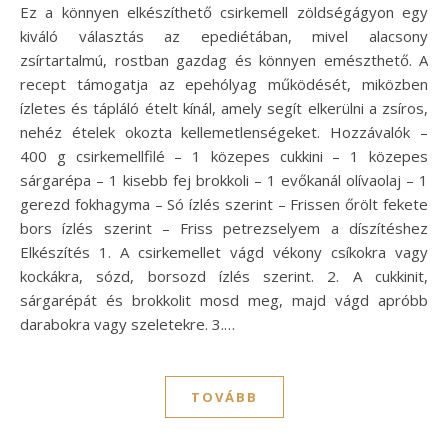
Ez a könnyen elkészíthető csirkemell zöldségágyon egy
kiváló választás az epediétában, mivel alacsony
zsírtartalmú, rostban gazdag és könnyen emészthető. A
recept támogatja az epehólyag működését, miközben
ízletes és tápláló ételt kínál, amely segít elkerülni a zsíros,
nehéz ételek okozta kellemetlenségeket. Hozzávalók –
400 g csirkemellfilé – 1 közepes cukkini – 1 közepes
sárgarépa – 1 kisebb fej brokkoli – 1 evőkanál olívaolaj – 1
gerezd fokhagyma – Só ízlés szerint – Frissen őrölt fekete
bors ízlés szerint – Friss petrezselyem a díszítéshez
Elkészítés 1. A csirkemellet vágd vékony csíkokra vagy
kockákra, sózd, borsozd ízlés szerint. 2. A cukkinit,
sárgarépát és brokkolit mosd meg, majd vágd apróbb
darabokra vagy szeletekre. 3.…
TOVÁBB