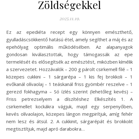
Zöldségekkel
2025.11.19.
Ez az epediéta recept egy könnyen emészthető,
gyulladáscsökkentő hatású étel, amely segíthet a máj és az
epehólyag optimális működésében. Az alapanyagok
gondosan kiválasztottak, hogy támogassák az epe
termelését és elősegítsék az emésztést, miközben kímélik
a szervezetet. Hozzávalók – 200 g párolt csirkemell filé – 1
közepes cukkini – 1 sárgarépa – 1 kis fej brokkoli – 1
evőkanál olívaolaj – 1 teáskanál friss gyömbér reszelve – 1
gerezd fokhagyma – Só ízlés szerint (lehetőleg kevés) –
Friss petrezselyem a díszítéshez Elkészítés 1. A
csirkemellet kockákra vágjuk, majd egy serpenyőben,
kevés olívaolajon, közepes lángon megpirítjuk, amíg fehér
nem lesz és átsül. 2. A cukkinit, sárgarépát és brokkolit
megtisztítjuk, majd apró darabokra…