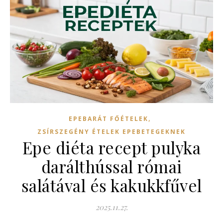
,
EPEBARÁT FŐÉTELEK
ZSÍRSZEGÉNY ÉTELEK EPEBETEGEKNEK
Epe diéta recept pulyka
darálthússal római
salátával és kakukkfűvel
2025.11.27.