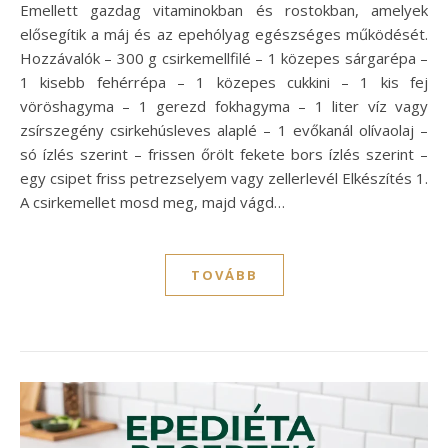
Emellett gazdag vitaminokban és rostokban, amelyek
elősegítik a máj és az epehólyag egészséges működését.
Hozzávalók – 300 g csirkemellfilé – 1 közepes sárgarépa –
1 kisebb fehérrépa – 1 közepes cukkini – 1 kis fej
vöröshagyma – 1 gerezd fokhagyma – 1 liter víz vagy
zsírszegény csirkehúsleves alaplé – 1 evőkanál olívaolaj –
só ízlés szerint – frissen őrölt fekete bors ízlés szerint –
egy csipet friss petrezselyem vagy zellerlevél Elkészítés 1.
A csirkemellet mosd meg, majd vágd…
TOVÁBB