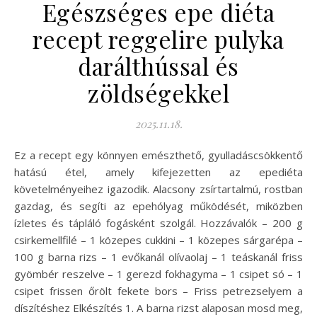
Egészséges epe diéta
recept reggelire pulyka
darálthússal és
zöldségekkel
2025.11.18.
Ez a recept egy könnyen emészthető, gyulladáscsökkentő
hatású étel, amely kifejezetten az epediéta
követelményeihez igazodik. Alacsony zsírtartalmú, rostban
gazdag, és segíti az epehólyag működését, miközben
ízletes és tápláló fogásként szolgál. Hozzávalók – 200 g
csirkemellfilé – 1 közepes cukkini – 1 közepes sárgarépa –
100 g barna rizs – 1 evőkanál olívaolaj – 1 teáskanál friss
gyömbér reszelve – 1 gerezd fokhagyma – 1 csipet só – 1
csipet frissen őrölt fekete bors – Friss petrezselyem a
díszítéshez Elkészítés 1. A barna rizst alaposan mosd meg,