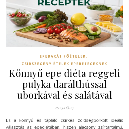
,
EPEBARÁT FŐÉTELEK
ZSÍRSZEGÉNY ÉTELEK EPEBETEGEKNEK
Könnyű epe diéta reggeli
pulyka darálthússal
uborkával és salátával
2025.08.27.
Ez a könnyű és tápláló csirkés zöldségpörkölt ideális
választás az epediétában, hiszen alacsony zsírtartalmú,