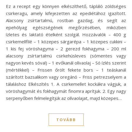
Ez a recept egy könnyen elkészíthető, tápláló zöldséges
csirkeragu, amely kifejezetten az epediétához igazított.
Alacsony zsírtartalmú, rostban gazdag, és segít az
epehólyag egészségének megőrzésében, miközben
ízletes és laktató ételként szolgál. Hozzávalók – 400 g
csirkemellfilé – 1 közepes sárgarépa – 1 közepes cukkini –
1 kis fej vöröshagyma – 2 gerezd fokhagyma – 200 ml
alacsony zsírtartalmú csirkehúsleves (sómentes vagy
nagyon kevés sóval) – 1 evőkanál olívaolaj – Só ízlés szerint
(mértékkel) – Frissen őrölt fekete bors – 1 teáskanál
szárított bazsalikom vagy oregánó – Friss petrezselyem a
tálaláshoz Elkészítés 1. A csirkemellet kockákra vágjuk, a
vöröshagymát és fokhagymát finomra aprítjuk. 2. Egy nagy
serpenyőben felmelegítjük az olívaolajat, majd közepes…
TOVÁBB