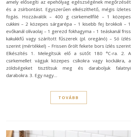
amely elősegíti az epehólyag egészségének megőrzését
és a zsírbontást. Egyszerűen elkészíthető, mégis ízletes
fogás. Hozzávalók – 400 g csirkemellfilé – 1 közepes
cukkini – 2 közepes sárgarépa – 1 kisebb fej brokkoli – 1
evőkanál olívaolaj – 1 gerezd fokhagyma – 1 teáskanál friss
kakukkfű vagy szárított fűszerek (pl. oregánó) – Só ízlés
szerint (mértékkel) – Frissen őrölt fekete bors ízlés szerint
Elkészítés 1. Melegítsük elő a sütőt 180 °C-ra. 2. A
csirkemellet vágjuk közepes csíkokra vagy kockákra, a
zöldségeket tisztítsuk meg és daraboljuk falatnyi
darabokra. 3. Egy nagy…
TOVÁBB