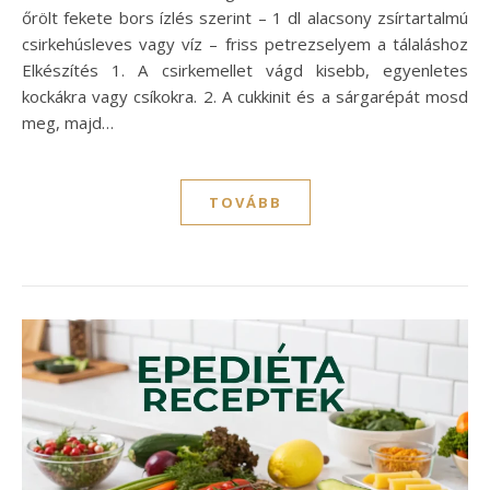
őrölt fekete bors ízlés szerint – 1 dl alacsony zsírtartalmú
csirkehúsleves vagy víz – friss petrezselyem a tálaláshoz
Elkészítés 1. A csirkemellet vágd kisebb, egyenletes
kockákra vagy csíkokra. 2. A cukkinit és a sárgarépát mosd
meg, majd…
TOVÁBB