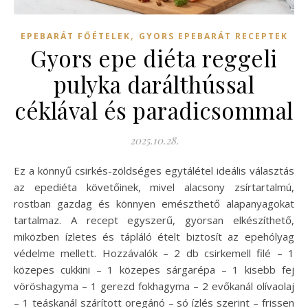
,
EPEBARÁT FŐÉTELEK
GYORS EPEBARÁT RECEPTEK
Gyors epe diéta reggeli
pulyka darálthússal
céklával és paradicsommal
2025.10.28.
Ez a könnyű csirkés-zöldséges egytálétel ideális választás
az epediéta követőinek, mivel alacsony zsírtartalmú,
rostban gazdag és könnyen emészthető alapanyagokat
tartalmaz. A recept egyszerű, gyorsan elkészíthető,
miközben ízletes és tápláló ételt biztosít az epehólyag
védelme mellett. Hozzávalók – 2 db csirkemell filé – 1
közepes cukkini – 1 közepes sárgarépa – 1 kisebb fej
vöröshagyma – 1 gerezd fokhagyma – 2 evőkanál olívaolaj
– 1 teáskanál szárított oregánó – só ízlés szerint – frissen