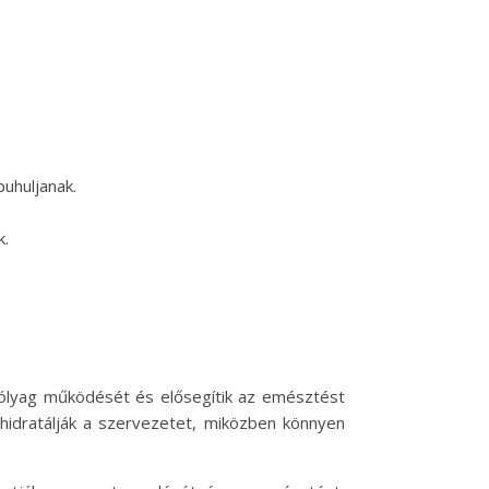
puhuljanak.
k.
hólyag működését és elősegítik az emésztést
y hidratálják a szervezetet, miközben könnyen