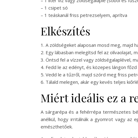
– 1 liter víz vagy zöldségalaplé (sóból és fűs
– 1 csipet só
– 1 teáskanál friss petrezselyem, aprítva
Elkészítés
1. A zöldségeket alaposan mosd meg, majd h
2. Egy lábasban melegítsd fel az olívaolajat,
3. Öntsd fel a vízzel vagy zöldségalaplével, 
4. Fedd le az edényt, és közepes lángon főzd 
5. Vedd le a tűzről, majd szórd meg friss pe
6. Tálald melegen, akár egy kevés teljes kiőrlé
Miért ideális ez a 
A sárgarépa és a fehérrépa természetes bét
anélkül, hogy irritálnák a gyomrot vagy az e
emészthetőek.