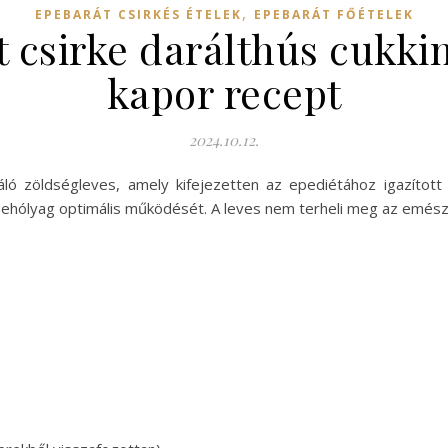
,
EPEBARÁT CSIRKÉS ÉTELEK
EPEBARÁT FŐÉTELEK
 csirke darálthús cukki
kapor recept
2024.10.12.
ló zöldségleves, amely kifejezetten az epediétához igazított 
pehólyag optimális működését. A leves nem terheli meg az emész