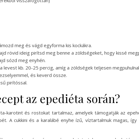
zerekből visszafogottan)
ámozd meg és vágd egyforma kis kockákra.
 majd rövid ideig pirítsd meg benne a zöldségeket, hogy kissé meg
majd sózd meg enyhén.
a levest kb. 20-25 percig, amíg a zöldségek teljesen megpuhulna
trezselyemmel, és keverd össze.
sű pirítóssal.
recept az epediéta során?
a-karotint és rostokat tartalmaz, amelyek támogatják az epe
pét. A cukkini és a karalábé enyhe ízű, víztartalmuk magas, íg