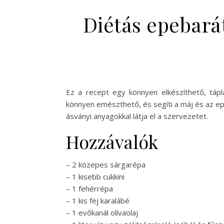
Diétás epebarát
Ez a recept egy könnyen elkészíthető, táplá
könnyen emészthető, és segíti a máj és az e
ásványi anyagokkal látja el a szervezetet.
Hozzávalók
– 2 közepes sárgarépa
– 1 kisebb cukkini
– 1 fehérrépa
– 1 kis fej karalábé
– 1 evőkanál olívaolaj